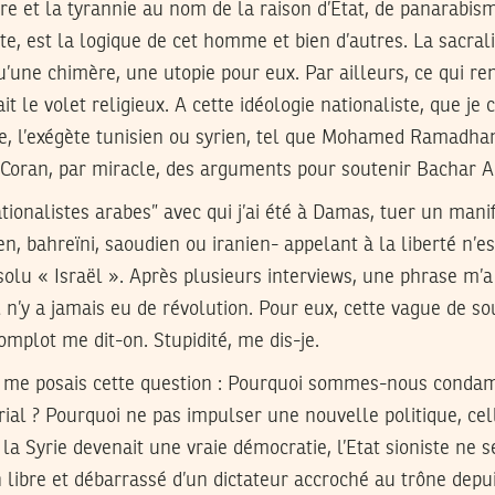
e et la tyrannie au nom de la raison d’Etat, de panarabism
ste, est la logique de cet homme et bien d’autres. La sacrali
qu’une chimère, une utopie pour eux. Par ailleurs, ce qui r
it le volet religieux. A cette idéologie nationaliste, que je
 l’exégète tunisien ou syrien, tel que Mohamed Ramadhan
Coran, par miracle, des arguments pour soutenir Bachar Al 
ationalistes arabes” avec qui j’ai été à Damas, tuer un manif
ien, bahreïni, saoudien ou iranien- appelant à la liberté n’e
solu « Israël ». Après plusieurs interviews, une phrase m’a
Il n’y a jamais eu de révolution. Pour eux, cette vague de 
omplot me dit-on. Stupidité, me dis-je.
je me posais cette question : Pourquoi sommes-nous conda
rial ? Pourquoi ne pas impulser une nouvelle politique, ce
la Syrie devenait une vraie démocratie, l’Etat sioniste ne s
 libre et débarrassé d’un dictateur accroché au trône depui