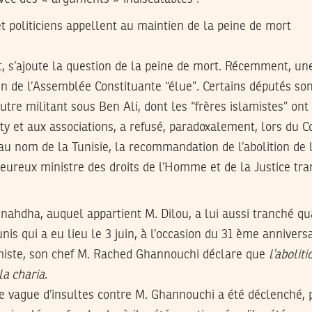
 politiciens appellent au maintien de la peine de mort
, s’ajoute la question de la peine de mort. Récemment, un
ein de l’Assemblée Constituante “élue”. Certains députés so
utre militant sous Ben Ali, dont les “frères islamistes” ont
 et aux associations, a refusé, paradoxalement, lors du Co
 nom de la Tunisie, la recommandation de l’abolition de l
aleureux ministre des droits de l’Homme et de la Justice tr
nnahdha, auquel appartient M. Dilou, a lui aussi tranché qu
nis qui a eu lieu le 3 juin, à l’occasion du 31 ème anniversa
iste, son chef M. Rached Ghannouchi déclare que
l’abolit
la charia
.
une vague d’insultes contre M. Ghannouchi a été déclenché,