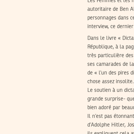
Les Femmes et les h
autoritaire de Ben A
personnages dans cet
interview, ce derni
Dans le livre « Dict
République, à la pa
très particulière des
ses camarades de la
de « l’un des pires 
chose assez insolite.
Le soutien à un dict
grande surprise- que
bien adoré par beau
Il n’est pas étonnan
d’Adolphe Hitler, J
ils expliquent cela 