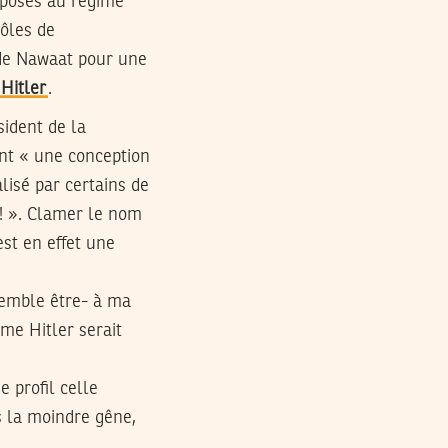
pposés au régime
rôles de
 de Nawaat pour une
 Hitler
.
sident de la
ont « une conception
alisé par certains de
! ». Clamer le nom
est en effet une
 semble être- à ma
me Hitler serait
 profil celle
 la moindre gêne,