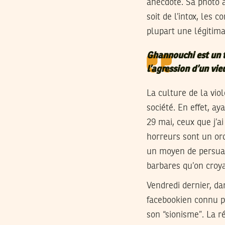
anecdote. Sa photo a
soit de l’intox, les 
plupart une légitima
Ghannouchi est un t
l’agression d’un vie
La culture de la vio
société. En effet, ay
29 mai, ceux que j’ai
horreurs sont un ordr
un moyen de persuas
barbares qu’on croya
Vendredi dernier, da
facebookien connu p
son “sionisme”. La r