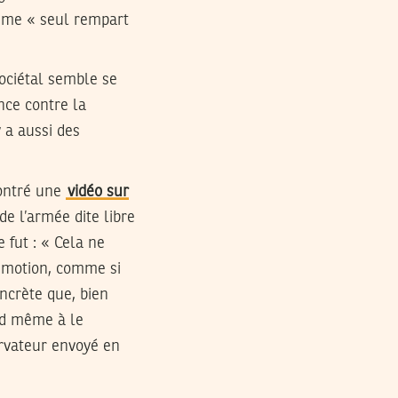
omme « seul rempart
sociétal semble se
ance contre la
 a aussi des
montré une
vidéo sur
de l’armée dite libre
 fut : « Cela ne
 émotion, comme si
oncrète que, bien
and même à le
rvateur envoyé en