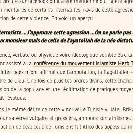
 circulé sur facebook où il a été mentionné qu’il a été agr
commentaires de certains internautes, ravis de cette agressi
tion de cette violence. En voici un aperçu :
erroriste …J’approuve cette agression …On ne parle pas 
ux monsieur mais de celle de l’ayatollah de la néo dictatu
lence, verbale ou physique voire idéologique semble être a
ant assisté à la
conférence du mouvement islamiste Hezb T
 interrogés m’ont affirmé que l’amputation, la flagellation 
e de Dieu. Une fois de plus les ordres divins, cette charia 
ion de la populace et une légitimation de pratiques moye
it révolues.
ns le même délire de cette « nouvelle Tunisie », Jalel Bri
our sa verve vulgaire et grossière, annonce son athéisme,
éaction de beaucoup de Tunisiens fut illico des appels au me