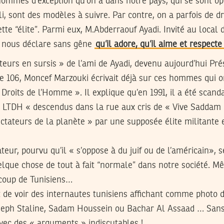
ommes d’exception qu’on a dans notre pays, qui se sont o
li, sont des modèles à suivre. Par contre, on a parfois de d
te “élite”. Parmi eux, M.Abderraouf Ayadi. Invité au local
er nous déclare sans gêne
qu’il adore, qu’il aime et respecte
ateurs en sursis » de l’ami de Ayadi, devenu aujourd’hui Pré
ge 106, Moncef Marzouki écrivait déjà sur ces hommes qui 
 Droits de l’Homme ». Il explique qu’en 1991, il a été scand
 LTDH « descendus dans la rue aux cris de « Vive Saddam 
dictateurs de la planète » par une supposée élite militante 
ateur, pourvu qu’il « s’oppose à du juif ou de l’américain»,
lque chose de tout à fait “normale” dans notre société. Mê
coup de Tunisiens…
t de voir des internautes tunisiens affichant comme photo de
oseph Staline, Sadam Houssein ou Bachar Al Assaad … Sans
avec des « arguments » indiscutables !