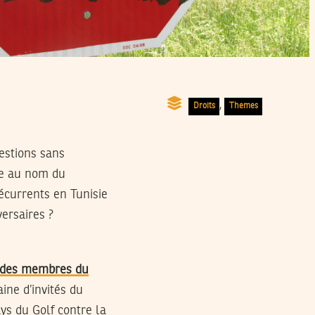
,
Droits
Themes
estions sans
me au nom du
écurrents en Tunisie
ersaires ?
s des membres du
aine d’invités du
ys du Golf contre la