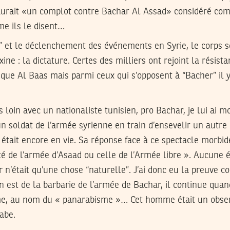
l y aurait «un complot contre Bachar Al Assad» considéré c
me ils le disent…
e” et le déclenchement des événements en Syrie, le corps 
ine : la dictature. Certes des milliers ont rejoint la résist
ique Al Baas mais parmi ceux qui s’opposent à “Bacher” il y
s loin avec un nationaliste tunisien, pro Bachar, je lui ai 
n soldat de l’armée syrienne en train d’ensevelir un autre 
 était encore en vie. Sa réponse face à ce spectacle morbide
té de l’armée d’Asaad ou celle de l’Armée libre ». Aucune
ir n’était qu’une chose “naturelle”. J’ai donc eu la preuve c
 en est de la barbarie de l’armée de Bachar, il continue qu
âme, au nom du « panarabisme »… Cet homme était un obse
rabe.