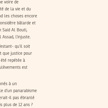
e voire de
té de la vie et du
end les choses encore
 considère bâtarde et
 Said Al Bouti,
Assad, l’injuste.
estant- qu’il soit
st que justice pour
 été repétée à
soulèvements est
mnés à un
lle d’un panarabisme
erait-il pas ébranlé
s plus de 12 ans ?