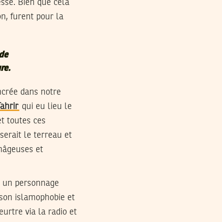
essé. Bien que cela
on, furent pour la
de
re.
ncrée dans notre
ahrir
qui eu lieu le
et toutes ces
serait le terreau et
nâgeuses et
k, un personnage
 son islamophobie et
urtre via la radio et