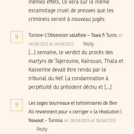
mêmes effets. Ce sera sur le même
escamotage cruel de preuves que les
criminels seront à nouveau jugés.
Tunisie-L’Obsession salafiste – Tawa fi Tunis
on
8
Reply
14/06/2012 at 14/06/2012
[…] semaine, le verdict du procès des
martyrs de Tajerouine, Kairouan, Thala et
Kasserine devait être rendu par le
tribunal du Kef. La condamnation à
perpétuité du président déchu et […]
Les sages bourreaux et tortionnaires de Ben
9
Ali reviennent pour « corriger » la révolution |
Nawaat - Tunisia
on 28/04/2015 at 28/04/2015
Reply