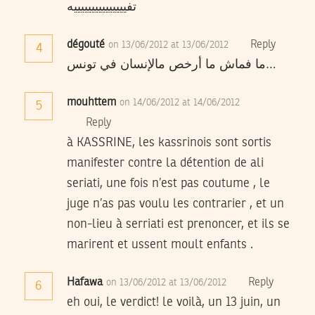
تفيييييييييييييييه
dégouté
Reply
on 13/06/2012 at 13/06/2012
4
ما فماش ما أرخص مالإنسان في تونس…
mouhttem
on 14/06/2012 at 14/06/2012
5
Reply
à KASSRINE, les kassrinois sont sortis
manifester contre la détention de ali
seriati, une fois n’est pas coutume , le
juge n’as pas voulu les contrarier , et un
non-lieu à serriati est prenoncer, et ils se
marirent et ussent moult enfants .
Hafawa
Reply
on 13/06/2012 at 13/06/2012
6
eh oui, le verdict! le voilà, un 13 juin, un