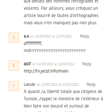
aux diktats des hommes rétrogrades et
violents. Par ailleurs, vous critiquez un
article bourré de fautes d’orthographes
mais vous n’en manquez pas non plus.
a.a
Reply
on 12/07/2012 at 12/07/2012
5
pffffffffffff;
mdrrrrrrrrrrrrrrrrrrrrrrrrrrrrrrrr
al07
Reply
on 12/07/2012 at 12/07/2012
6
http://tn.yezzi.info/main
Latude
Reply
on 12/07/2012 at 12/07/2012
7
A quand ,la liberté totale aux citoyens de
Tunisie..J’appel le ministre de l’intérieur à
bien faire son boulot et surtout de