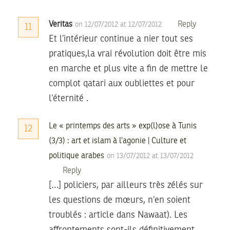
Veritas
Reply
on 12/07/2012 at 12/07/2012
11
Et l’intérieur continue a nier tout ses
pratiques,la vrai révolution doit être mis
en marche et plus vite a fin de mettre le
complot qatari aux oubliettes et pour
l’éternité .
Le « printemps des arts » exp(l)ose à Tunis
12
(3/3) : art et islam à l’agonie | Culture et
politique arabes
on 13/07/2012 at 13/07/2012
Reply
[…] policiers, par ailleurs très zélés sur
les questions de mœurs, n’en soient
troublés : article dans Nawaat). Les
affrontements sont-ils définitivement