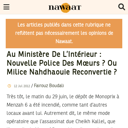
Les articles publiés dans cette rubrique ne
reflètent pas nécessairement les opinions de
Nawaat.
Au Ministère De L’Intérieur :
Nouvelle Police Des Mœurs ? Ou
Milice Nahdhaouie Reconvertie ?
/
Fairouz Boudali
12
Jul
2012
Très tôt, le matin du 29 juin, le dépôt de Monoprix à
Menzah 6 a été incendié, comme tant d’autres
locaux avant lui. Autrement dit, le même mode
opératoire que l’assassinat due Cheikh Kallel, que