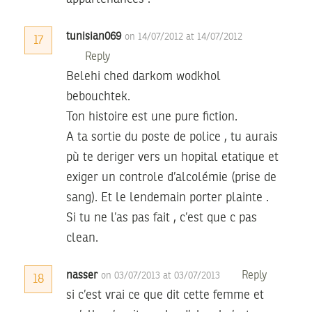
tunisian069
on 14/07/2012 at 14/07/2012
17
Reply
Belehi ched darkom wodkhol
bebouchtek.
Ton histoire est une pure fiction.
A ta sortie du poste de police , tu aurais
pù te deriger vers un hopital etatique et
exiger un controle d’alcolémie (prise de
sang). Et le lendemain porter plainte .
Si tu ne l’as pas fait , c’est que c pas
clean.
nasser
Reply
on 03/07/2013 at 03/07/2013
18
si c’est vrai ce que dit cette femme et