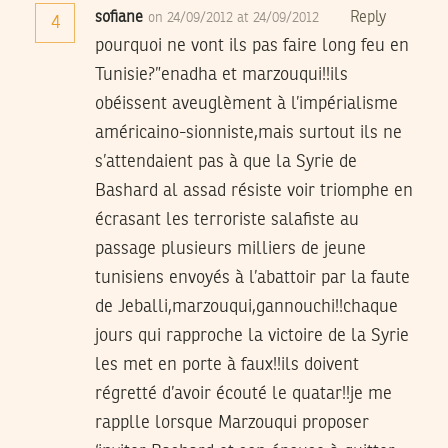
sofiane
Reply
on 24/09/2012 at 24/09/2012
4
pourquoi ne vont ils pas faire long feu en
Tunisie?”enadha et marzouqui!!ils
obéissent aveuglèment à l’impérialisme
américaino-sionniste,mais surtout ils ne
s’attendaient pas à que la Syrie de
Bashard al assad résiste voir triomphe en
écrasant les terroriste salafiste au
passage plusieurs milliers de jeune
tunisiens envoyés à l’abattoir par la faute
de Jeballi,marzouqui,gannouchi!!chaque
jours qui rapproche la victoire de la Syrie
les met en porte à faux!!ils doivent
régretté d’avoir écouté le quatar!!je me
rapplle lorsque Marzouqui proposer