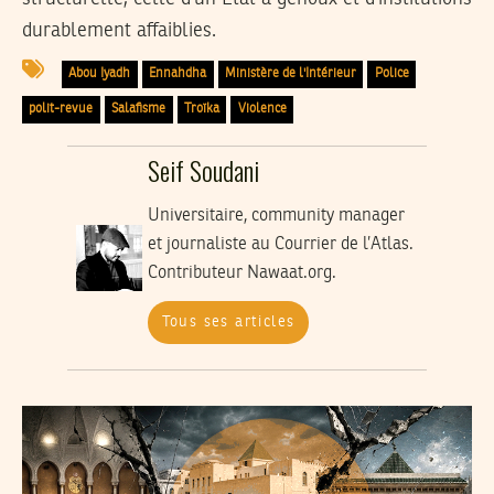
durablement affaiblies.
Abou Iyadh
Ennahdha
Ministère de l'Intérieur
Police
polit-revue
Salafisme
Troïka
Violence
Seif Soudani
Universitaire, community manager
et journaliste au Courrier de l’Atlas.
Contributeur Nawaat.org.
Tous ses articles