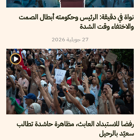
نواة في دقيقة: الرئيس وحكومته أبطال الصمت
والاختفاء وقت الشدة
2026
جويلية
27
رفضا للاستبداد العابث، مظاهرة حاشدة تطالب
سعيّد بالرحيل