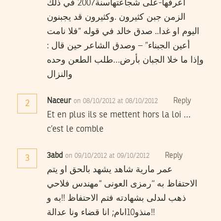
اعرفها-على شجاعتهاسنة2007 في ذلك
الزمن جبن كثيرون .وكثيرون قد يجبنون
اليوم او غدا.. صدق خالد في قوله “فلا نامت
أعين الجبناء” – وصدق الشاعر حين قال :
وإذا ما خلا الجبان بأرض…طلب الطعن وحده
والنزال
Naceur
Reply
on 08/10/2012 at 08/10/2012
2
Et en plus ils se mettent hors la loi …
c’est le comble
3abd
Reply
on 09/10/2012 at 09/10/2012
3
عمر مارية شاهد يشهد بالحق او يتم
الاحتفاظ به ‘‘رمزى العونى “مهندس فلاحي
ذهب لىدلى بشهادته فتم الاحتفاظ !!به و
منذو10اىام; انا قضاء ونا عدالة!!