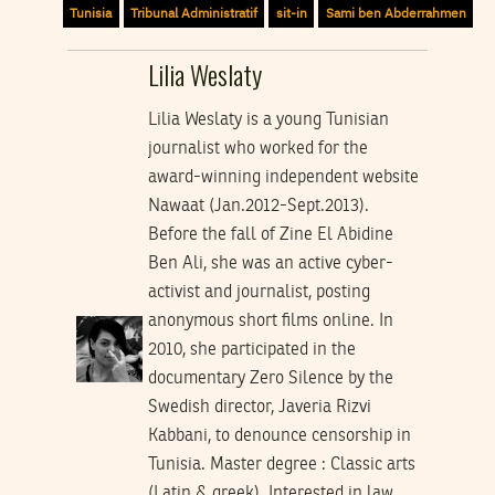
Tunisia
Tribunal Administratif
sit-in
Sami ben Abderrahmen
Lilia Weslaty
Lilia Weslaty is a young Tunisian
journalist who worked for the
award-winning independent website
Nawaat (Jan.2012-Sept.2013).
Before the fall of Zine El Abidine
Ben Ali, she was an active cyber-
activist and journalist, posting
anonymous short films online. In
2010, she participated in the
documentary Zero Silence by the
Swedish director, Javeria Rizvi
Kabbani, to denounce censorship in
Tunisia. Master degree : Classic arts
(Latin & greek). Interested in law,