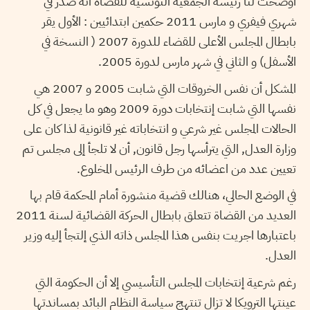
أوضحت لنا رئيسة الجمعية التونسية للقضاة أنه صدر في
شهري فيفري و مارس 2011 حكمين ابتدائيين : الأول يقر
بابطال المجلس الأعلى للقضاء للدورة 2007 ( النسخة في
الأسفل) و الثاني في شهر مارس لدورة 2005.
المشكل أن نفس الخروقات التي شابت 2005 و 2007 هي
نفسها التي شابت إنتخابات دورة 2009 وهو ما يجعل في كل
الحالات المجلس غير شرعي و انتخاباته غير قانونية لذا كان على
وزارة العدل, التي يترأسها رجل قانون, أن لا تلجأ إلى مجلس تم
تعيين عدد من اعضائه من طرف الرئيس المخلوع.
في الوضع الحالي، هنالك قضية منشورة أمام المحكمة قام بها
العديد من القضاة تتعلق بابطال الحركة القضائية لسنة 2011
باعتبارها اجريت بنفس هذا المجلس ذاته الذي إلتجأ إليه وزير
العدل.
رغم شرعية إنتخابات المجلس التأسيسي إلا أن الحكومة التي
عينتها الترويكا لا تزال تنتهج سياسة النظام البائد بمساندتها