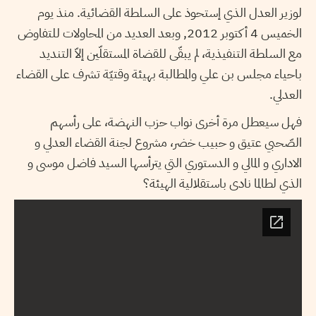
لوزير العدل الذي إستحوذ على السلطة القضائية. منذ يوم
الخميس 4 أكتوبر 2012, وبعد العديد من المحاولات للتفاوض
مع السلطة التنفيذية، لم يبقّى للقضاة المستقلّين إلاّ التنديد
باحياء مجلس بن علي والمطالبة بهيئة وقتيّة تشرف على القضاء
العدلي.
فهل سيعطل مرة أخرى نواب حزب النهضة، على رأسهم
الصّحبي عتيق و حبيب خضر، مشروع لجنة القضاء العدلي و
الاداري و المالي و الدستوري التي يترأسها السيد فاضل موسى و
الذي لطالما نادى باستقلالية الهيئة؟