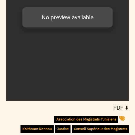
⬇︎ PDF
Association des Magistrats Tunisiens
Kalthoum Kennou
Justice
Conseil Supérieur des Magistrats