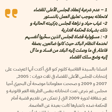
1 – عدم شرعية إنعقاد المجلس الأعلى للقضاء
لانحلاله بموجب تعليق العمل بالدستور
2- غياب حياد و نزاهة المجلس بتركيبته الحالية و
ذلك بشهادة المحكمة الادارية
3- : مسؤولية قضاة المجلس الذين سخّروا أنفسهم
لخدمة النظام البائد حيث كانوا ضالعين, بصفة
فاعلة, في ما وصلت إليه البلاد من فساد و ما آل
إليه وضع سلك القضاء
اتصلنا بالسيدة القاضية كلثوم كنو التي أكدت أنها اعترضت على
إنتخابات المجلس الأعلى للقضاء في ثلاث دورات : 2005,
2007 و 2009 و صححت معلوماتنا موضحة أن البحيري أحيا
مجلس غير شرعي تمت انتخاباته بنفس الطريقة الغير قانونية و
غير شفافة لدورة 2009 التي لم تتمكن من تقديم قضية أمام
المحكمة ضده باعتبارها كانت بعيدة عن العاصمة.