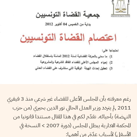
رغم معرفته بأن المجلس الأعلى للقضاء غير شرعي منذ 3 فيفري
2011 ,لم يتردد وزير العدل الحالي نور الدين بحيري (من حزب
النهضة) بأحيائه. نقدّم لكم في هذا المقال مستندا قانونيا من
المحكمة الادارية يبطل المجلس (دورة 2007 > النسخة في
الأسفل) لأسباب عدّة, من أهمها: