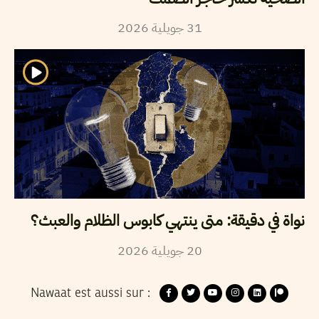
2026
جويلية
31
نواة في دقيقة: متى ينتهي كابوس الظلام والعبث؟
2026
جويلية
20
Nawaat est aussi sur :