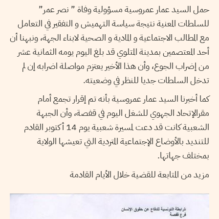
حمل السيد عمار عمروسية مسؤولية وفاة ” نصر عمر”
للسلطات المعنية نتيجة سياسة التهميش و التفقير في التعامل
مع المطالب الاجتماعية و المادية و الصحية لابناء الجهة، ونبهنا أن
أحد المعتصمين بمدينة المتلوي قد بلغ اليوم يومه الثمانية عشر
من إضراب الجوع، وأن هذا الأخير يعتزم مواصلة اضرابه إن لم
تدخل السلطات جديا للنظر في وضعيته.
كما أخبرنا السيد عمار عمروسية بأنه تم إقرار تجمع أمام
مقرالإتحاد الجهوي للشغل اليوم في قفصة، وأن الجبهة
الشعبية كانت قد دعت لمسيرة شعبية يوم 14 أكتوبر القادم
للتنديد بالأوضاع الإجتماعية المتردية التي تعيشها الولاية
بمختلف جهاتها.
مزيد من المتابعة للقضية خلال الأيام القادمة