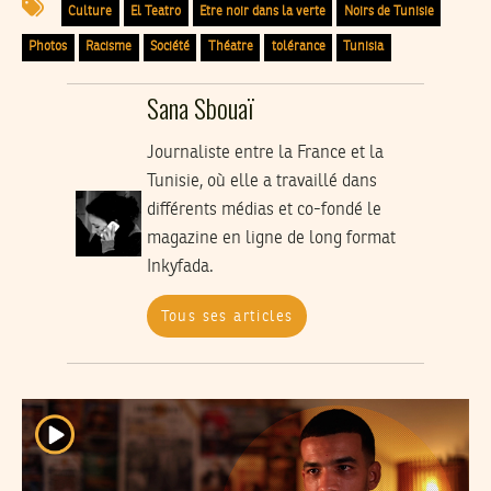
Culture
El Teatro
Etre noir dans la verte
Noirs de Tunisie
Photos
Racisme
Société
Théatre
tolérance
Tunisia
Sana Sbouaï
Journaliste entre la France et la
Tunisie, où elle a travaillé dans
différents médias et co-fondé le
magazine en ligne de long format
Inkyfada.
Tous ses articles