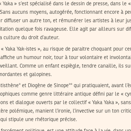
 Yaka » s’est spécialisé dans le dessin de presse, dans le « 
s. Sans aucuns moyens, autogérée, fonctionnant encore à pe
r diffuser un autre ton, et rémunérer les artistes à leur ju
tation quelque fois ravageuse. Elle agit par ailleurs sur di
a culture du droit d’auteur.
 « Yaka Yak-istes », au risque de paraitre choquant pour ce
affiche un humour noir, tour à tour volontaire et involontai
eillant. Comme un enfant espiègle, tendre canaille, ils su
 mordantes et galopines.
ntisthène* et Diogène de Sinope** qui pratiquaient, avant l’è
ophiques comme genre littéraire antique défini par le « cy
ions et dialogue ouverts par le collectif « Yaka Yaka », sans
re polémique, manient l’ironie, l’invective sur un ton criti
 qui stipule une rhétorique précise.
 forcément politique, est une attitude face à la vie, dans un