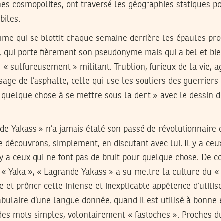
ines cosmopolites, ont traversé les géographies statiques p
biles.
omme qui se blottit chaque semaine derrière les épaules pro
 qui porte fièrement son pseudonyme mais qui a bel et bie
« sulfureusement » militant. Trublion, furieux de la vie,
sage de l’asphalte, celle qui use les souliers des guerriers u
 « quelque chose à se mettre sous la dent » avec le dessin 
de Yakass » n’a jamais étalé son passé de révolutionnaire
 découvrons, simplement, en discutant avec lui. Il y a ceux
l y a ceux qui ne font pas de bruit pour quelque chose. De c
c « Yaka », « Lagrande Yakass » a su mettre la culture du
 et prôner cette intense et inexplicable appétence d’utilise
abulaire d’une langue donnée, quand il est utilisé à bonne es
 des mots simples, volontairement « fastoches ». Proches d