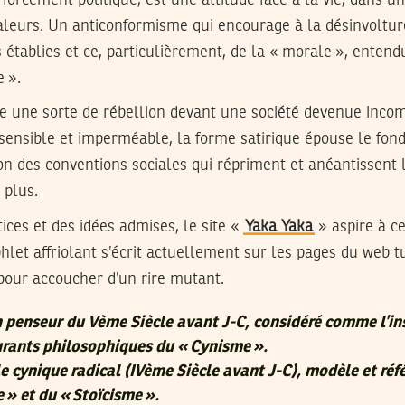
leurs. Un anticonformisme qui encourage à la désinvolture 
 établies et ce, particulièrement, de la « morale », enten
 ».
une sorte de rébellion devant une société devenue incom
ensible et imperméable, la forme satirique épouse le fond
on des conventions sociales qui répriment et anéantissent l’
 plus.
ices et des idées admises, le site «
Yaka Yaka
» aspire à cel
hlet affriolant s’écrit actuellement sur les pages du web tu
pour accoucher d’un rire mutant.
un penseur du Vème Siècle avant J-C, considéré comme l’in
ourants philosophiques du « Cynisme ».
le cynique radical (IVème Siècle avant J-C), modèle et réf
 » et du « Stoïcisme ».