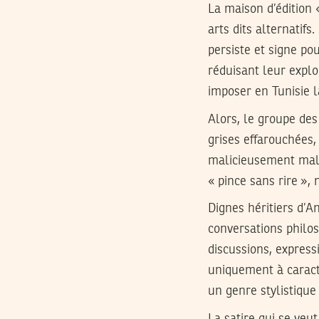
La maison d’édition «
arts dits alternatif
persiste et signe pou
réduisant leur exploi
imposer en Tunisie l
Alors, le groupe des
grises effarouchées, 
malicieusement malv
« pince sans rire »,
Dignes héritiers d’A
conversations philos
discussions, express
uniquement à caractè
un genre stylistique
La satire qui se veut