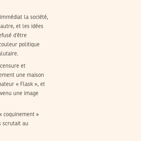
immédiat la société,
autre, et les idées
fusé d’être
couleur politique
lutaire.
 censure et
alement une maison
nateur « Flask », et
devenu une image
 « coquinement »
 scrutait au