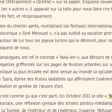
s’est littéralement « lâché(e) » sur le papier. Esquisse souv
u les « autres », il apparait sur la toile pour nous faire rir
très fort, et réciproquement.
 bien du chemin après, multipliant les festivals internationa
historique « Siné Mensuel », n’a pas oublié sa vocation pre
 autour de lui tous les joyeux lurons qui le désirent, pour 
moquent de nous.
 analogues, est né le concept « Yaka-ien », aux détours de 
oyelles griffonnés sur les pages de feuilles arborées sur u
stique la plus éclatée est donc venue au monde la syllabe
an Tzara, éprise des écoles dadaïstes qui affirmaient l’avèn
ation et genèse de l’œuvre d’art.
 et c’est comme ça que c’est parti. En Octobre 2011 le site «
Y
 sociale, une réflexion cynique des strates politico-médiati
la Tunisie, de l’intérieur et de l’extérieur, traverse. Refus