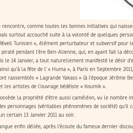
e rencontre, comme toutes les bonnes initiatives qui naisse
mais surtout accouché suite à la volonté de quelques perso
 Réveil Tunisien », élément perturbateur et subversif pour 
 piraté pendant l’ère Ben-Alienne, qui, en ayant fait la déc
s le 14 Janvier, a tout naturellement manifesté le désir d’e
ainsi qu’à la fête de l’ « Huma », à Paris en Septembre 2011
 sont rassemblés « Lagrande Yakass » (à l’époque Jérôme Ben
et les artistes de l’ouvrage bédéiste « Koumik ».
i possède la propriété d’être aussi caméléon, vu le nombre 
des personnages (véritables phénomènes de société) qu’il 
n certain 13 Janvier 2011 au soir.
angue enfin déliée, après l’écoute du fameux dernier disco