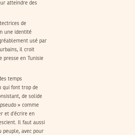
our atteindre des
tectrices de
n une identité
 agréablement usé par
rbains, il croit
de presse en Tunisie
 des temps
 qui font trop de
onsistant, de solide
 « pseudo » comme
r et d’écrire en
cient. Il faut aussi
u peuple, avec pour