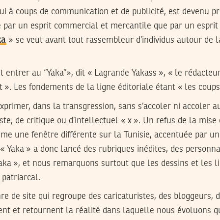
qui à coups de communication et de publicité, est devenu 
é par un esprit commercial et mercantile que par un esprit
ka
» se veut avant tout rassembleur d’individus autour de la
entrer au ‘’Yaka’’», dit « Lagrande Yakass », « le rédacteur
t ». Les fondements de la ligne éditoriale étant « les coup
xprimer, dans la transgression, sans s’accoler ni accoler 
ste, de critique ou d’intellectuel « x ». Un refus de la mis
e une fenêtre différente sur la Tunisie, accentuée par un 
 « Yaka » a donc lancé des rubriques inédites, des personn
aka », et nous remarquons surtout que les dessins et les li
patriarcal.
re de site qui regroupe des caricaturistes, des bloggeurs, d
ent et retournent la réalité dans laquelle nous évoluons q