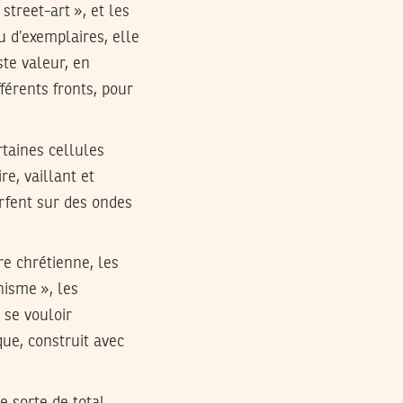
street-art », et les
u d’exemplaires, elle
ste valeur, en
fférents fronts, pour
rtaines cellules
re, vaillant et
rfent sur des ondes
re chrétienne, les
nisme », les
 se vouloir
que, construit avec
e sorte de total