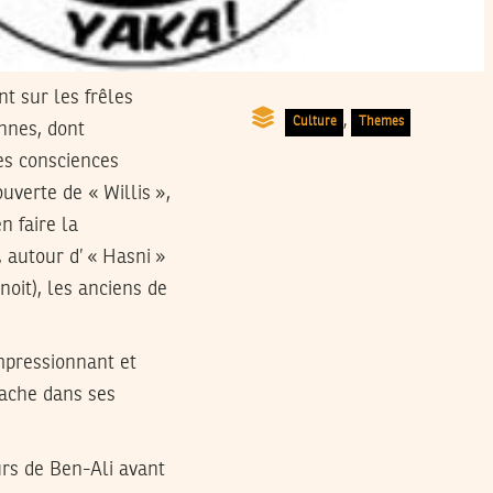
nt sur les frêles
,
Culture
Themes
nnes, dont
les consciences
ouverte de « Willis »,
n faire la
, autour d’ « Hasni »
oit), les anciens de
impressionnant et
cache dans ses
urs de Ben-Ali avant