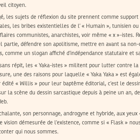
eil citoyen.
é, les sujets de réflexion du site prennent comme support 
les, les bribes existentielles de l’ « Humain », tunisien ou 
laires communistes, anarchistes, voir même « x »-istes. Re
tel partie, défendre son apolitisme, mettre en avant sa non-
, comme un slogan affiché d’indépendance statutaire et sa
ans répit, les « Yaka-istes » militent pour lutter contre la
sure, une des raisons pour laquelle « Yaka Yaka » est ég
r édité « Willis » pour leur baptême éditorial, c’est le dessi
 sur la scène du dessin sarcastique depuis à peine un an, 
Web.
chalante, son personnage, androgyne et hybride, aux yeux
e vision démesurée de l’existence, comme si « Flask » nous
conter qui nous sommes.