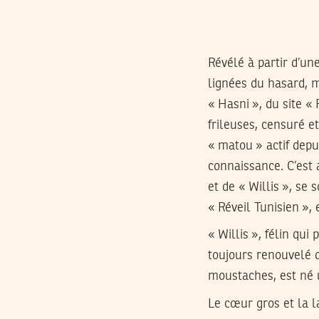
Révélé à partir d’un
lignées du hasard, 
« Hasni », du site «
frileuses, censuré et
« matou » actif depui
connaissance. C’est 
et de « Willis », se
« Réveil Tunisien », 
« Willis », félin qu
toujours renouvelé 
moustaches, est né u
Le cœur gros et la l