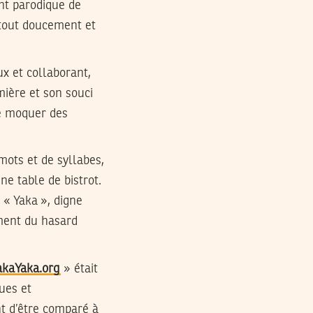
ent parodique de
e tout doucement et
ux et collaborant,
mière et son souci
se moquer des
mots et de syllabes,
ne table de bistrot.
 « Yaka », digne
ement du hasard
akaYaka.org
» était
ques et
ant d’être comparé à