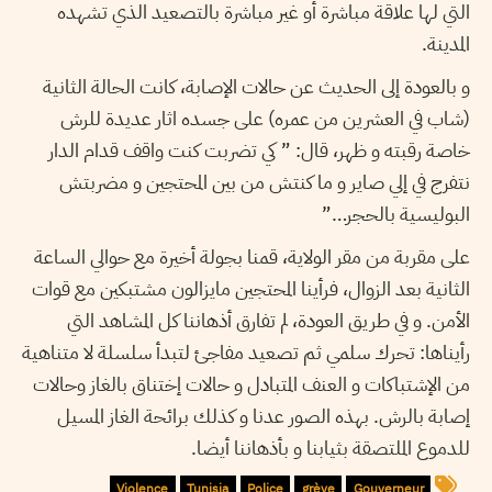
التي لها علاقة مباشرة أو غير مباشرة بالتصعيد الذي تشهده
المدينة.
و بالعودة إلى الحديث عن حالات الإصابة، كانت الحالة الثانية
(شاب في العشرين من عمره) على جسده اثار عديدة للرش
خاصة رقبته و ظهر، قال: ” كي تضربت كنت واقف قدام الدار
نتفرج في إلي صاير و ما كنتش من بين المحتجين و مضربتش
البوليسية بالحجر…”
على مقربة من مقر الولاية، قمنا بجولة أخيرة مع حوالي الساعة
الثانية بعد الزوال، فرأينا المحتجين مايزالون مشتبكين مع قوات
الأمن. و في طريق العودة، لم تفارق أذهاننا كل المشاهد التي
رأيناها: تحرك سلمي ثم تصعيد مفاجئ لتبدأ سلسلة لا متناهية
من الإشتباكات و العنف المتبادل و حالات إختناق بالغاز وحالات
إصابة بالرش. بهذه الصور عدنا و كذلك برائحة الغاز المسيل
للدموع الملتصقة بثيابنا و بأذهاننا أيضا.
Violence
Tunisia
Police
grève
Gouverneur