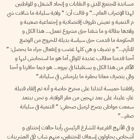
مساندة المجتمع المدني و النقابات و إتحاد الشغل و المواطنين
لهذا الإضراب العام…” و قالت أن: ” ولاية سليانة ما شافت شي
م التنمية و تعيش ظروف إقتصادية و إجتماعية صعيبة و
ولادها بطالة و ما شفنا حتى مشروع تعمل… هذا الكل و
الحكومة ما قدمت حتى سياسة بديلة للخروج من الوضع
المتأزم…” و تضيف و هي كلها غضب و إنفعال جراء ما يحصل: ”
أحنا قدمنا مطالب عديدة للوالي أما هو ما استجابش ليها و
الأكثر من هذا الكل و يستقبلنا في بيروه… هو ديما حاقرنا و أحنا
والي يتصرف معانا بحقرة ما يلزمناش في سليانة.”
رافقتنا خميسة لتدلنا على مخرج خاصة و أنه تم إلقاء قنبلة
غاز، علينا، على بعد نهجين من مقر الولاية. و نحن نبتعد
سمعت مواطن يصرح لزميل صحفي: ” التنمية في سليانة
صفر…”
و في الأنهج الفرعية للشارع الرئيسي رأينا حالات إختناق و
أشخاص يحاولون إسعاف المختنقين، منهم شاب (في العشرينات