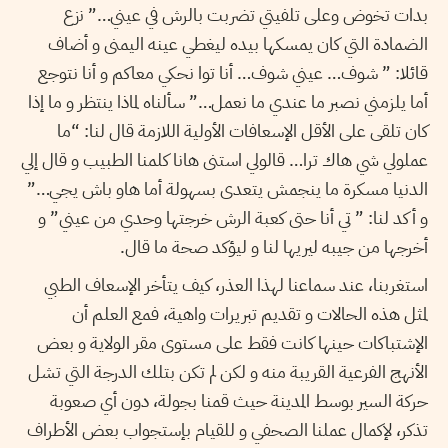
بدات تخوض وعلى تلفيتي تضربت بالرش في عيني…” نزع
الضمادة التي كان يمسكها بيده ليغطي عينه اليمنى و أضاف
قائلا: ” شوف… عيني شوف… أنا توا نحكي معاكم و أنا نتوجع
أما يلزمني نصبر ما عندي ما نعمل…” سألناه لماذا ينتظر و ما إذا
كان تلقى على الأقل الإسعافات الأولية اللازمة قال لنا: “ما
عملولي شي هاك ترا… قالولي استنى هانا كلمنا الطبيب و قال إلي
الدنيا مسكرة ما ينجمش يتعدى بسهولة أما هاو باش يجي…”
و أكد لنا: ” تي أنا حتى كعبة الرش خرجتها وحدي من عيني” و
أخرجها من جيبه ليريها لنا و ليؤكد صحة ما قال.
استغربنا، عند سماعنا لهذا العذر، كيف يتأخر الإسعاف الطبي
لمثل هذه الحالات و تقديم تبريرات واهية، فمع العلم أن
الإشتباكات حينها كانت فقط على مستوى مقر الولاية و بعض
الأنهج الفرعية القريبة منه و لكن لم تكن بتلك الدرجة التي تشل
حركة السير بوسط المدينة حيث قمنا بجولة، دون أي صعوبة
تذكر، لإكمال عملنا الصحفي و للقيام بإستجواب بعض الأطراف