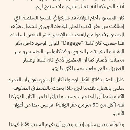
أبناء الجهة كما أنه يتعالى عليهم و لا يستمع لهم.
كان المحتجون أمام الولاية قد شاركوا في المسيرة السلمية التي
إنطلقت من مقر المكتب المحلي للإتحاد الجهوي للشغل، هؤلاء
المحتجون قدموا من المعتمديات الإحدى عشر التابعين لسليانة
فما جمعهم كان كلمة “Dégage” للوالي الموجود داخل مقر
الولاية و الذي رفض الخروج. و قد كانوا من الجنسين و من
مختلف الأعمار، كما أن الحضور الأمني كان كثيفا بإعتبار
التعزيزات التي جاءت تحسبا لأي طارئ.
خلال العشر دقائق الأولى لوصولنا كان كل شيء يقول أن التحرك
سلمي بالفعل. تقدمنا لنرى ماذا يحدث بالضبط في الصفوف
الأمامية بما أن المحتجين، حسب ما ترائى لنا من المكان الذي كنا
فيه (أقل من 50 متر من مقر الولاية)، قريبين جدا من أعوان
الأمن.
و فجأة، و دون سابق إنذار، و دون أن نفهم السبب فقط فهمنا