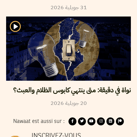
31
جويلية
2026
نواة في دقيقة: متى ينتهي كابوس الظلام والعبث؟
20
جويلية
2026
Nawaat est aussi sur :
INSCRIVEZ-VOUS