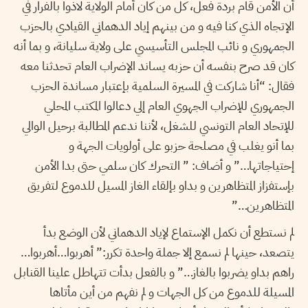
أن الأمن قام بردة فعل، كل من كان أمام الولاية لاذوا بالفرار في
الإتجاه الذي كنا فيه و من بينهم إياد الدهماني القيادي بالحزب
الجمهوري و نائب المجلس التأسيسي على ولاية سليانة، و بما أنه
كان قد صرح بنفسه أن حزبه يساند الإضراب العام تحدثنا معه
فقال: “أنا شاركت في المسيرة السلمية بإعتبار مساندة الحزب
الجمهوري للإضراب الجهوي العام إلي دعالوا المكتب المحلي
للإتحاد العام التونسي للشغل، لأننا ندعم المطالبة برحيل الوالي
بما أنو يغلب في مصلحة حزبو على أولويات الجهة و
إحتياجاتها…” و أضاف: ” التحرك كان سلمي حتى بدا الأمن
بإستفزاز المتظاهرين و بداو بإلقاء الغاز المسيل للدموع لتفريق
المتظاهرين…”
لم نستطع أن نكمل الإستماع لإياد الدهماني لأن الوضع بدأ
يتصعد، حينها لم نسمع إلا جملة واحدة تكرر:” أهربوا…أهربوا…
راهم بداو يضربوا بالغاز…” و بالفعل بدأت تتهاطل علينا القنابل
المسيلة للدموع من كل الجهات و لم نفهم من أين مأتاها