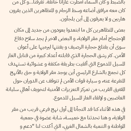
بالضبط و كأن السماء أمطرت غازاتا خانقة. تفرقنا…و كل من
كان معه مرافق أضاعه وسط الزحام و المتظاهرين الذين يفرون
هاربين و لا يعرفون إلى أين يلجأون.
بعض المتظاهرين كل ما ابتعدوا يعودون من جديد إلى مكان
الإحتجاج أمام مقر الولاية، و البعض الاخر لم يجد سلاح دفاع
سوى أن يقتلع حجارة الرصيف و يفتتها ليرميها على أعوان
الأمن. كثر رشق الحجارة الذي قابلته أعداد كبيرة من قنابل الغاز
المسيل للدموع التي ألقيت بطريقة مكثفة و عشوائية تستهدف
كل تجمع بالشارع الرئيسي أين يوجد مقر الولاية و حتى بالأنهج
المتفرعة عنه، و سيارة قوات الأمن لم تتوقف عن الدوران حول
المفترق القريب من تمركز التعزيزات الأمنية لتخويف أهالي سليانة
الغاضبين و لإلقاء الغاز المسيل للدموع.
في هذه الأثناء كنا قد التجأنا إلى أول نهج فرعي قريب من مقر
الولاية، و هنا تحدثنا مع خميسة، شابة عضوة في جمعية
المواطنة و التنمية بالشمال الغربي، التي أكدت لنا “دعم و