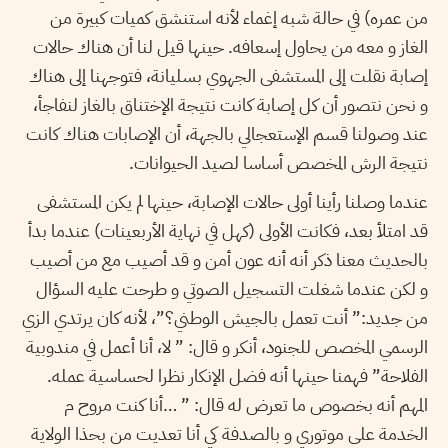
من عمره) في حالة شبه إغماء لأنه استنشق كميات كبيرة من
الغاز و معه من يحاول إسعافه. حينها قيل لنا أن هناك حالات
إصابة نقلت إلى المستشفى الجهوي بسليانة، فتوجهنا إلى هناك
و نحن نتصور أن كل إصابة كانت نتيجة الإختناق بالغاز لنفاجأ،
عند وصولنا قسم الإستعجالي بالجهة، أن الإصابات هناك كانت
نتيجة الرش المخصص أساسا لصيد الحيوانات.
عندما وصلنا رأينا أولى حالات الإصابة، حينها لم يكن المستشفى
قد امتلأ بعد، فكانت الأولى (كهل في نهاية الأربعينات) عندما بدأ
بالحديث معنا ذكر أنه أنه عون أمن و قد أصيب مع من أصيب
و لكن عندما شغلت التسجيل الصوتي و طرحت عليه السؤال
من جديد:” أنت تعمل بالجيش الوطني؟”، لأنه كان يرتدي الزي
الرسمي المخصص للجنود، أنكر و قال: ” لا، أنا أعمل في مندوبية
الفلاحة” فهمنا حينها أنه فضل الإنكار نظرا لحساسية عمله.
المهم أنه بخصوص ما تعرض له قال: ” …أنا كنت مروح م
الخدمة على موتوري و بالصدفة كي أنا تعديت من بحذا الولاية