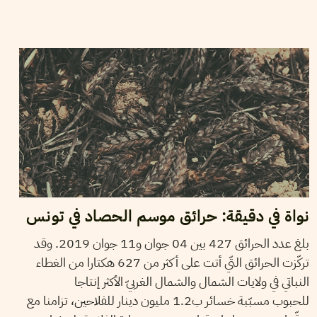
2019
جوان
17
سميح الباجي عكاز
نواة في دقيقة: حرائق موسم الحصاد في تونس
بلغ عدد الحرائق 427 بين 04 جوان و11 جوان 2019. وقد
تركّزت الحرائق التّي أتت على أكثر من 627 هكتارا من الغطاء
النباتي في ولايات الشمال والشمال الغربيّ الأكثر إنتاجا
للحبوب مسبّبة خسائر ب1.2 مليون دينار للفلاحين، تزامنا مع