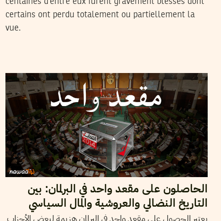
centaines d’entre eux furent gravement blessés dont
certains ont perdu totalement ou partiellement la
vue.
2014
نوفمبر
05
خولة العشي
الحاصلون على مقعد واحد في البرلمان: بين
التاريخ النضالي والعروشية والمال السياسي
يعتبر الحصول على مقعد واحد في البرلمان هزيمة لبعض الأحزاب