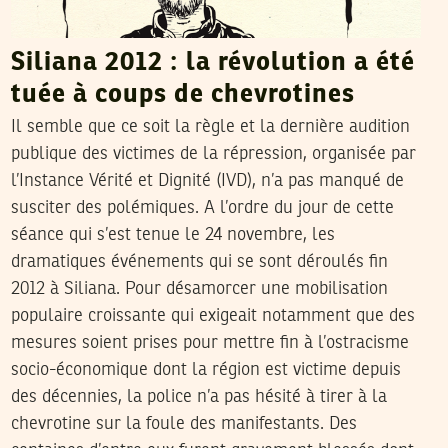
Siliana 2012 : la révolution a été
tuée à coups de chevrotines
Il semble que ce soit la règle et la dernière audition
publique des victimes de la répression, organisée par
l’Instance Vérité et Dignité (IVD), n’a pas manqué de
susciter des polémiques. A l’ordre du jour de cette
séance qui s’est tenue le 24 novembre, les
dramatiques événements qui se sont déroulés fin
2012 à Siliana. Pour désamorcer une mobilisation
populaire croissante qui exigeait notamment que des
mesures soient prises pour mettre fin à l’ostracisme
socio-économique dont la région est victime depuis
des décennies, la police n’a pas hésité à tirer à la
chevrotine sur la foule des manifestants. Des