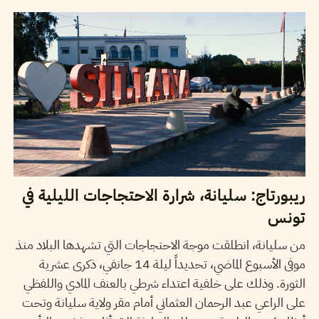
ريبورتاج: سليانة، شرارة الاحتجاجات الليلية في
تونس
من سليانة، انطلقت موجة الاحتجاجات التي تشهدها البلاد منذ
موفى الأسبوع الماضي، تحديداً ليلة 14 جانفي، ذكرى عشرية
الثورة. وذلك على خلفية اعتداء شرطي بالعنف المادي واللفظي
على الراعي عبد الرحمان العثماني أمام مقر ولاية سليانة وتحت