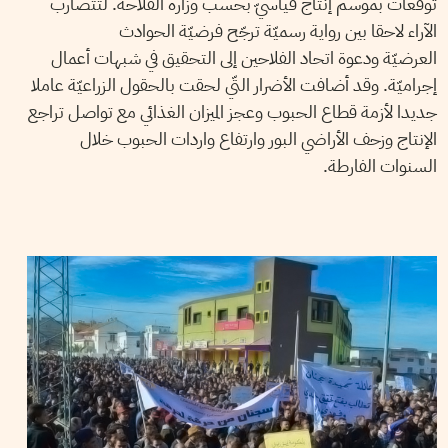
توقّعات بموسم إنتاج قياسيّ بحسب وزارة الفلاحة. لتتضارب
الآراء لاحقا بين رواية رسميّة ترجّح فرضيّة الحوادث
العرضيّة ودعوة اتحاد الفلاحين إلى التحقيق في شبهات أعمال
إجراميّة. وقد أضافت الأضرار التّي لحقت بالحقول الزراعيّة عاملا
جديدا لأزمة قطاع الحبوب وعجز الميزان الغذائي مع تواصل تراجع
الإنتاج وزحف الأراضي البور وارتفاع واردات الحبوب خلال
السنوات الفارطة.
THAMEUR MEKKI
14
Dec
2017