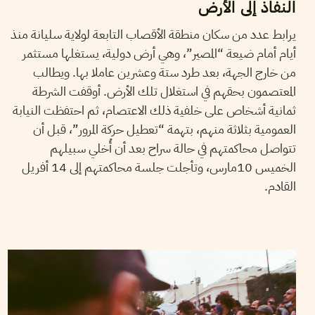
النفاذ إلى الأرض
يرابط عدد من سكان منطقة الأقصاب التابعة لولاية سليانة منذ
أيام أمام ضيعة “المصير”، وهي أرض دولية، يستغلها مستثمر
من خارج الجهة، بعد طرد ستة وعشرين عاملا بها. ويطالب
المعتصمون بحقهم في استغلال تلك الأرض. أوقفت الشرطة
ثمانية أشخاص على خلفية ذلك الاعتصام، ثم احتفظت النيابة
العمومية بثلاثة منهم، بتهمة “تعطيل حركة المرور”، قبل أن
تتواصل محاكمتهم في حالة سراح بعد أن أُخلي سبيلهم
الخميس 10مارس، وتأجلت جلسة محاكمتهم إلى 14 أفريل
القادم.
2021
جوان
17
مهدي الجلاصي