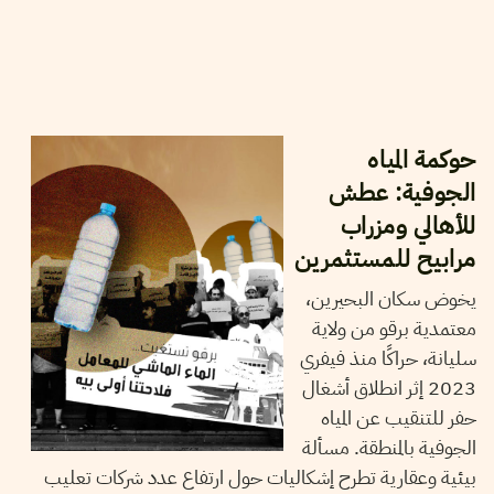
2023
أوت
21
منال دربالي
حوكمة المياه
الجوفية: عطش
للأهالي ومزراب
مرابيح للمستثمرين
يخوض سكان البحيرين،
معتمدية برقو من ولاية
سليانة، حراكًا منذ فيفري
2023 إثر انطلاق أشغال
حفر للتنقيب عن المياه
الجوفية بالمنطقة. مسألة
بيئية وعقارية تطرح إشكاليات حول ارتفاع عدد شركات تعليب