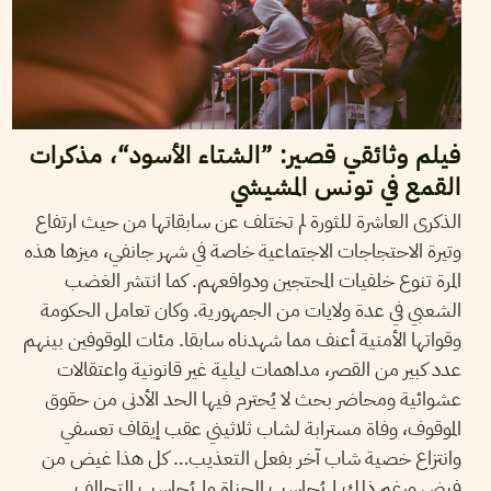
فيلم وثائقي قصير: ”الشتاء الأسود“، مذكرات
القمع في تونس المشيشي
الذكرى العاشرة للثورة لم تختلف عن سابقاتها من حيث ارتفاع
وتيرة الاحتجاجات الاجتماعية خاصة في شهر جانفي، ميزها هذه
المرة تنوع خلفيات المحتجين ودوافعهم. كما انتشر الغضب
الشعبي في عدة ولايات من الجمهورية. وكان تعامل الحكومة
وقواتها الأمنية أعنف مما شهدناه سابقا. مئات الموقوفين بينهم
عدد كبير من القصر، مداهمات ليلية غير قانونية واعتقالات
عشوائية ومحاضر بحث لا يُحترم فيها الحد الأدنى من حقوق
الموقوف، وفاة مسترابة لشاب ثلاثيني عقب إيقاف تعسفي
وانتزاع خصية شاب آخر بفعل التعذيب… كل هذا غيض من
فيض ورغم ذلك لم يُحاسب الجناة ولم يُحاسب التحالف