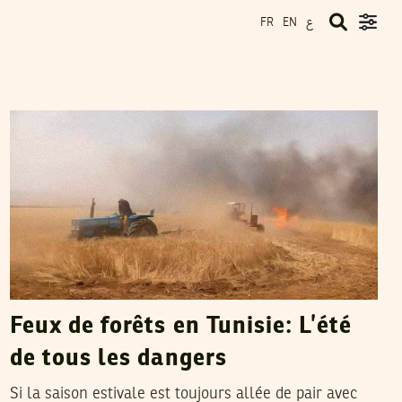
ع
FR
EN
TEYCIR BEN NASER
12
Jul
2022
Feux de forêts en Tunisie: L’été
de tous les dangers
Si la saison estivale est toujours allée de pair avec