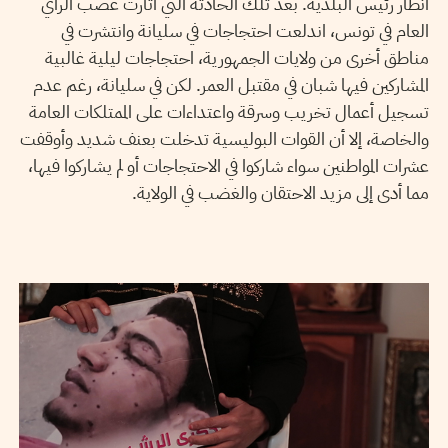
أنظار رئيس البلدية. بعد تلك الحادثة التي أثارت غضب الرأي
العام في تونس، اندلعت احتجاجات في سليانة وانتشرت في
مناطق أخرى من ولايات الجمهورية، احتجاجات ليلية غالبية
المشاركين فيها شبان في مقتبل العمر. لكن في سليانة، رغم عدم
تسجيل أعمال تخريب وسرقة واعتداءات على الممتلكات العامة
والخاصة، إلا أن القوات البوليسية تدخلت بعنف شديد وأوقفت
عشرات المواطنين سواء شاركوا في الاحتجاجات أو لم يشاركوا فيها،
مما أدى إلى مزيد الاحتقان والغضب في الولاية.
YASMINE AKRIMI
14
Dec
2017