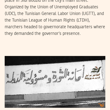
place in Sidi Bouzid on the city’s main street.
Organized by the Union of Unemployed Graduates
(UDC), the Tunisian General Labor Union (UGTT), and
the Tunisian League of Human Rights (LTDH),
marchers headed to governorate headquarters where
they demanded the governor’s presence.
2014
أكتوبر
08
سميح الباجي عكاز