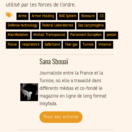
utilisé par les forces de l’ordre.
Arme
Armor Holding
BAE System
Blessure
CS
Defense technology
Federal Laboratories
Gaz lacrymogène
Manifestation
Michail Tremopoulos
Parlement Européen
poison
Police
respiratoire
Safariland
Tear gas
Tunisia
Violence
Sana Sbouaï
Journaliste entre la France et la
Tunisie, où elle a travaillé dans
différents médias et co-fondé le
magazine en ligne de long format
Inkyfada.
Tous ses articles