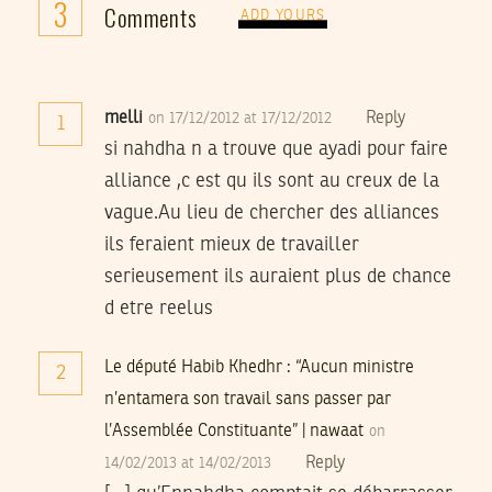
3
Comments
ADD YOURS
melli
Reply
on 17/12/2012 at 17/12/2012
1
si nahdha n a trouve que ayadi pour faire
alliance ,c est qu ils sont au creux de la
vague.Au lieu de chercher des alliances
ils feraient mieux de travailler
serieusement ils auraient plus de chance
d etre reelus
Le député Habib Khedhr : “Aucun ministre
2
n’entamera son travail sans passer par
l’Assemblée Constituante” | nawaat
on
Reply
14/02/2013 at 14/02/2013