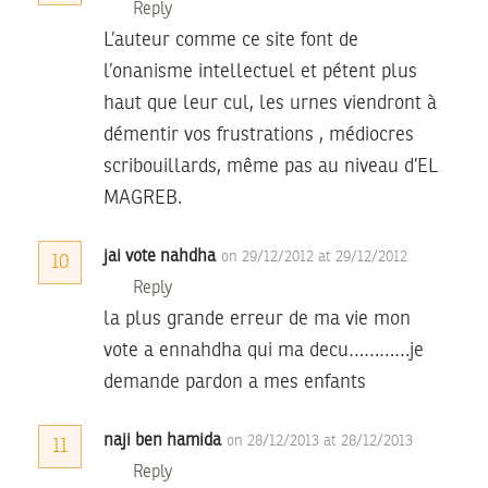
Reply
L’auteur comme ce site font de
l’onanisme intellectuel et pétent plus
haut que leur cul, les urnes viendront à
démentir vos frustrations , médiocres
scribouillards, même pas au niveau d’EL
MAGREB.
jai vote nahdha
on 29/12/2012 at 29/12/2012
10
Reply
la plus grande erreur de ma vie mon
vote a ennahdha qui ma decu…………je
demande pardon a mes enfants
naji ben hamida
on 28/12/2013 at 28/12/2013
11
Reply