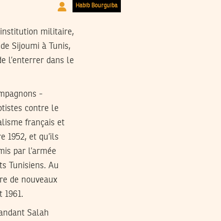
Habib Bourguiba
nstitution militaire,
de Sijoumi à Tunis,
de l’enterrer dans le
ompagnons -
istes contre le
lisme français et
 1952, et qu’ils
mis par l’armée
rts Tunisiens. Au
ire de nouveaux
t 1961.
mandant Salah