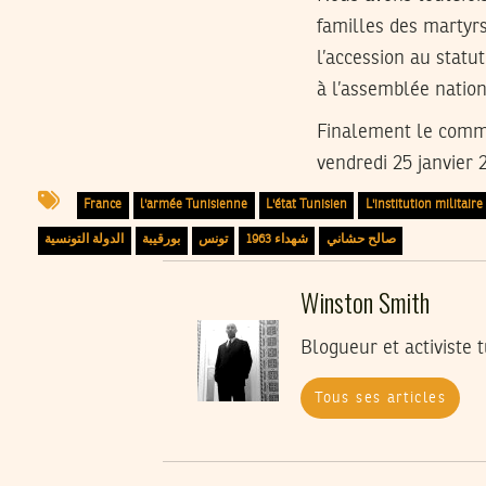
familles des martyr
l’accession au stat
à l’assemblée nation
Finalement le comma
vendredi 25 janvier 
France
l'armée Tunisienne
L'état Tunisien
L'institution militaire
الدولة التونسية
بورقيبة
تونس
شهداء 1963
صالح حشاني
Winston Smith
Blogueur et activiste 
Tous ses articles