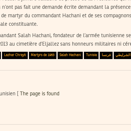
s n’ont pas fait une demande écrite demandant la présence
ut de martyr du commandant Hachani et de ses compagnons
ale constituante.
ndant Salah Hachani, fondateur de l’armée tunisienne se
2013 au cimetière d’Eljallez sans honneurs militaires ni cér
Lazhar Chrayti
Martyrs de 1963
Salah Hachani
Tunisia
فرنسا
لزهر الش
tunisien [
The page is found