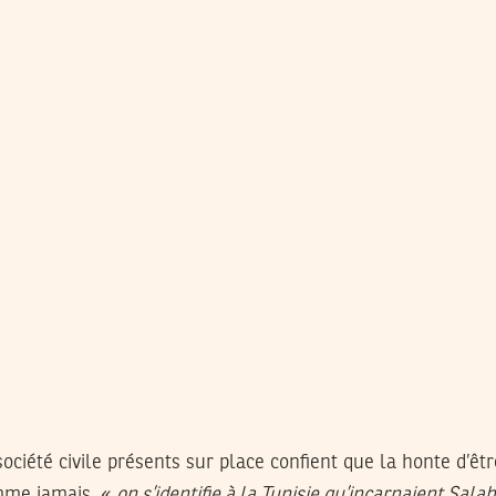
société civile présents sur place confient que la honte d’êtr
mme jamais, «
on s’identifie à la Tunisie qu’incarnaient Sal