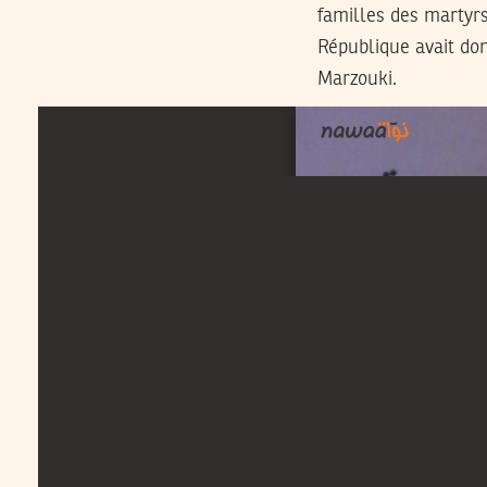
familles des martyr
République avait do
Marzouki.