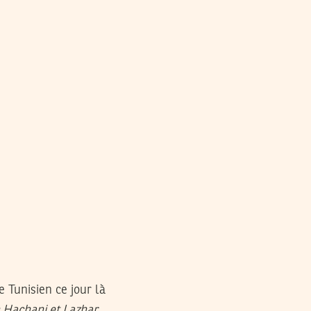
e Tunisien ce jour là
ah Hachani et Lazhar