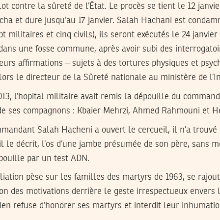
t contre la sûreté de l’État. Le procès se tient le 12 janvi
ha et dure jusqu’au 17 janvier. Salah Hachani est condam
 militaires et cinq civils), ils seront exécutés
le 24 janvier
 dans une fosse commune, après avoir subi des interrogato
 leurs affirmations – sujets à des tortures physiques et psyc
lors le directeur de la Sûreté nationale au ministère de l’In
013
, l’hopital militaire avait remis la dépouille du command
 de ses compagnons : Kbaier Mehrzi, Ahmed Rahmouni et Hé
mandant Salah Hacheni a ouvert le cercueil, il n’a trouvé
l le décrit, l’os d’une jambe présumée de son père, san
épouille par un test ADN.
iation pèse sur les familles des martyrs de 1963, se rajout
on des motivations derrière le geste irrespectueux envers 
sien refuse d’honorer ses martyrs et interdit leur inhumati