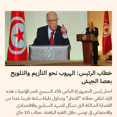
10
ماي
2017
سميح الباجي عكاز
خطاب الرئيس: الهروب نحو التأزيم والتلويح
بعصا الجيش
اختار رئيس الجمهوريّة الباجي قائد السبسي قصر المؤتمرات هذه
المرّة، ليلقي خطابه “المنتظر” ويتناول طيلة ساعة تقريبا عددا من
القضايا الشائكة التي تشكّل المشهد السياسي والاقتصادي
والاجتماعي في تونس خلال الفترة الراهنة. خطاب 10 ماي