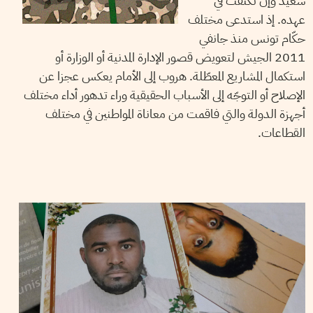
سعيّد وإن تكثّفت في
عهده. إذ استدعى مختلف
حكّام تونس منذ جانفي
2011 الجيش لتعويض قصور الإدارة المدنية أو الوزارة أو
استكمال المشاريع المعطّلة. هروب إلى الأمام يعكس عجزا عن
الإصلاح أو التوجّه إلى الأسباب الحقيقية وراء تدهور أداء مختلف
أجهزة الدولة والتي فاقمت من معاناة المواطنين في مختلف
القطاعات.
SANA SBOUAÏ
05
May
2019