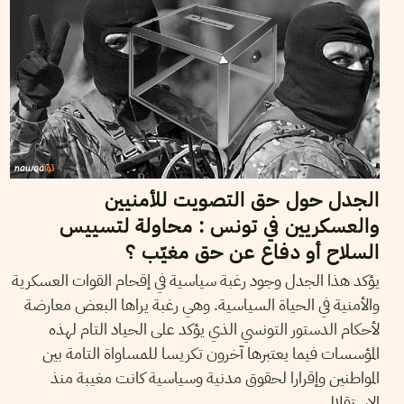
الجدل حول حق التصويت للأمنيين
والعسكريين في تونس : محاولة لتسييس
السلاح أو دفاع عن حق مغيّب ؟
يؤكد هذا الجدل وجود رغبة سياسية في إقحام القوات العسكرية
والأمنية في الحياة السياسية. وهي رغبة يراها البعض معارضة
لأحكام الدستور التونسي الذي يؤكد على الحياد التام لهذه
المؤسسات فيما يعتبرها آخرون تكريسا للمساواة التامة بين
المواطنين وإقرارا لحقوق مدنية وسياسية كانت مغيبة منذ
الاستقلال.