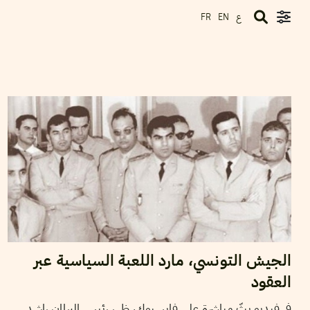
ع
FR
EN
24
أوت
2021
حمادي لسود
الجيش التونسي، مارد اللعبة السياسية عبر
العقود
في فيديو بثّ مباشرة على فايسبوك، ظهر رئيس البرلمان راشد