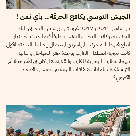
الجيش التونسي يكافح الحرقة… بأي ثمن !
بين عامي 2011 و2017 غرق قاربان عرض البحر في المياه
التونسية، وكانت البحرية التونسية طرفاً فيما حدث. حادثتان
ابتلع فيهما اليم مركب المهاجرين المتجه الى إيطاليا. الحادثة الأولى
كانت نتيجة اصطدام القارب بوحدة خفر السواحل والثانية
نتيجة مطاردة البحرية للقارب وانقلابه. هل كان في الأمر خطأ أم
التزام مُكلف للغاية بالاتفاقات المبرمة بين تونس والاتحاد
الأوروبي؟
SAMIH BEJI OKKEZ
14
October
2018