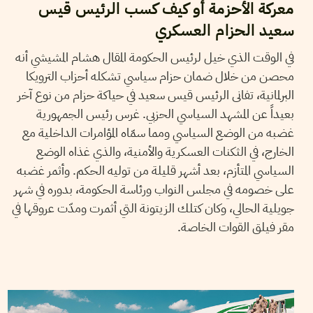
معركة الأحزمة أو كيف كسب الرئيس قيس
سعيد الحزام العسكري
في الوقت الذي خيل لرئيس الحكومة المقال هشام المشيشي أنه
محصن من خلال ضمان حزام سياسي تشكله أحزاب الترويكا
البرلمانية، تفانى الرئيس قيس سعيد في حياكة حزام من نوع آخر
بعيداً عن المشهد السياسي الحزبي. غرس رئيس الجمهورية
غضبه من الوضع السياسي ومما سمّاه المؤامرات الداخلية مع
الخارج، في الثكنات العسكرية والأمنية، والذي غذاه الوضع
السياسي المتأزم، بعد أشهر قليلة من توليه الحكم. وأثمر غضبه
على خصومه في مجلس النواب ورئاسة الحكومة، بدوره في شهر
جويلية الحالي، وكان كتلك الزيتونة التي أثمرت ومدّت عروقها في
مقر فيلق القوات الخاصة.
08
أكتوبر
2018
سميح الباجي عكاز