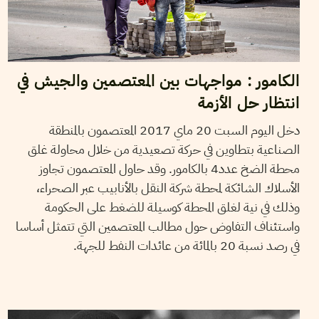
الكامور : مواجهات بين المعتصمين والجيش في
انتظار حل الأزمة
دخل اليوم السبت 20 ماي 2017 المعتصمون بالمنطقة
الصناعية بتطاوين في حركة تصعيدية من خلال محاولة غلق
محطة الضخ عدد4 بالكامور. وقد حاول المعتصمون تجاوز
الأسلاك الشائكة لمحطة شركة النقل بالأنابيب عبر الصحراء،
وذلك في نية لغلق المحطة كوسيلة للضغط على الحكومة
واستئناف التفاوض حول مطالب المعتصمين التي تتمثل أساسا
في رصد نسبة 20 بالمائة من عائدات النفط للجهة.
13
أكتوبر
2016
RAMZI MHAMDI