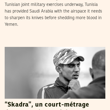
Tunisian joint military exercises underway, Tunisia
has provided Saudi Arabia with the airspace it needs
to sharpen its knives before shedding more blood in
Yemen.
HAMMADI LASSOUED
23
Nov
2017
“Skadra”, un court-métrage