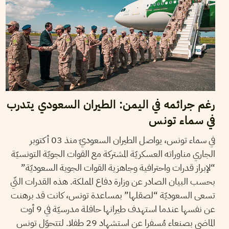
رغم جرائمه في اليمن: الطيران السعودي يتدرب
في سماء تونس
في سماء تونس، يواصل الطيران السعوديّ منذ 03 أكتوبر
الجاري مناوراته العسكريّة المشتركة مع القوات الجويّة التونسيّة
“لإبراز قدرات واحترافية وجاهزية القوات الجوية السعوديّة”
بحسب البيان الصادر عن وزارة دفاع المملكة. هذه القدرات التّي
تسعى السعوديّة “لصقلها” بمساعدة تونس، كانت قد برهنت
عن نفسها عندما استهدف طيرانها حافلة مدرسيّة في 9 أوت
الماضي بصنعاء مُسفرا عن استشهاد 29 طفلا. لتتحوّل تونس