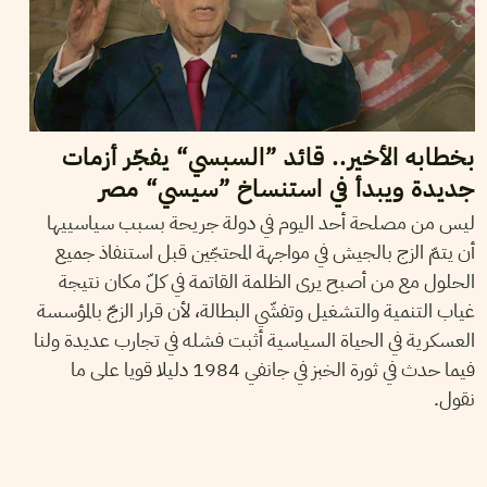
بخطابه الأخير.. قائد ”السبسي“ يفجّر أزمات
جديدة ويبدأ في استنساخ ”سيسي“ مصر
ليس من مصلحة أحد اليوم في دولة جريحة بسبب سياسييها
أن يتمّ الزج بالجيش في مواجهة المحتجّين قبل استنفاذ جميع
الحلول مع من أصبح يرى الظلمة القاتمة في كلّ مكان نتيجة
غياب التنمية والتشغيل وتفشّي البطالة، لأن قرار الزجّ بالمؤسسة
العسكرية في الحياة السياسية أثبت فشله في تجارب عديدة ولنا
فيما حدث في ثورة الخبز في جانفي 1984 دليلا قويا على ما
نقول.