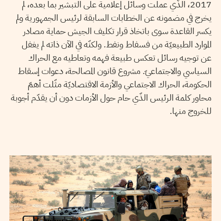
2017، الذّي عملت وسائل إعلامية على التبشير بما بعده، لم
يخرج في مضمونه عن الخطابات السابقة لرئيس الجمهورية ولم
يكسر القاعدة سوى باتخاذ قرار تكليف الجيش حماية مصادر
الموارد الطبيعيّة من فسفاط ونفط. ولكنّه في الآن ذاته لم يغفل
عن توجيه رسائل تعكس طبيعة فهمه وتعاطيه مع الحراك
السياسي والاجتماعيّ. مشروع قانون المصالحة، دعوات إسقاط
الحكومة، الحراك الاجتماعي والأزمة الاقتصاديّة مثّلت أهمّ
محاور كلمة الرئيس الذّي حام حول الأزمات دون أن يقدّم أجوبة
للخروج منها.
28
مارس
2016
إبراهيم حداد