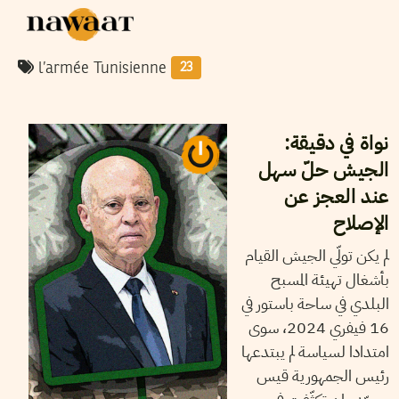
l’armée Tunisienne
23
20
فيفري
2024
سميح الباجي عكاز
نواة في دقيقة:
الجيش حلّ سهل
عند العجز عن
الإصلاح
لم يكن تولّي الجيش القيام
بأشغال تهيئة المسبح
البلدي في ساحة باستور في
16 فيفري 2024، سوى
امتدادا لسياسة لم يبتدعها
رئيس الجمهورية قيس