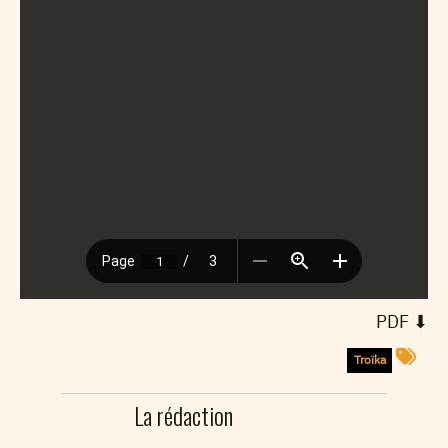
⬇︎ PDF
Troïka
La rédaction