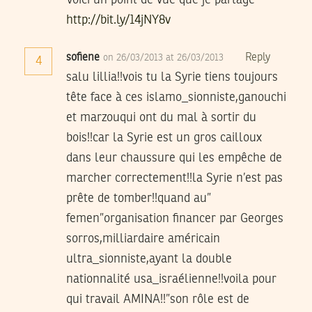
http://bit.ly/14jNY8v
sofiene
Reply
on 26/03/2013 at 26/03/2013
4
salu lillia!!vois tu la Syrie tiens toujours
tête face à ces islamo_sionniste,ganouchi
et marzouqui ont du mal à sortir du
bois!!car la Syrie est un gros cailloux
dans leur chaussure qui les empêche de
marcher correctement!!la Syrie n’est pas
prête de tomber!!quand au”
femen”organisation financer par Georges
sorros,milliardaire américain
ultra_sionniste,ayant la double
nationnalité usa_israélienne!!voila pour
qui travail AMINA!!”son rôle est de