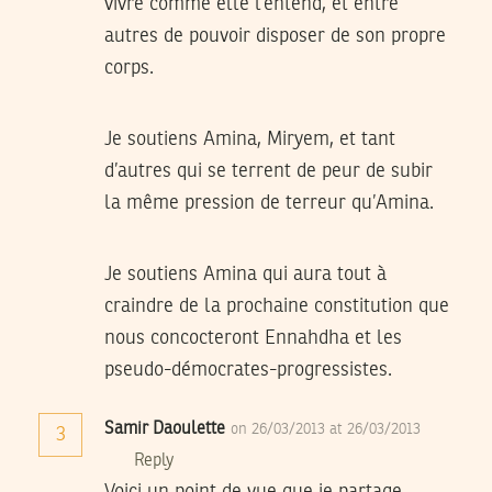
vivre comme elle l’entend, et entre
autres de pouvoir disposer de son propre
corps.
Je soutiens Amina, Miryem, et tant
d’autres qui se terrent de peur de subir
la même pression de terreur qu’Amina.
Je soutiens Amina qui aura tout à
craindre de la prochaine constitution que
nous concocteront Ennahdha et les
pseudo-démocrates-progressistes.
Samir Daoulette
on 26/03/2013 at 26/03/2013
3
Reply
Voici un point de vue que je partage