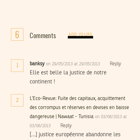
6
Comments
ADD YOURS
banksy
Reply
on 29/05/2013 at 29/05/2013
1
Elle est belle la justice de notre
continent !
L’Eco-Revue: Fuite des capitaux, acquittement
2
des corrompus et réserves en devises en baisse
dangereuse | Nawaat - Tunisia
on 03/06/2013 at
Reply
03/06/2013
[…] justice européenne abandonne les