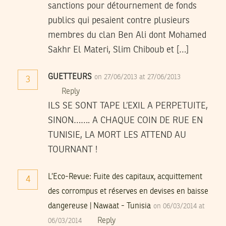
sanctions pour détournement de fonds
publics qui pesaient contre plusieurs
membres du clan Ben Ali dont Mohamed
Sakhr El Materi, Slim Chiboub et […]
GUETTEURS
on 27/06/2013 at 27/06/2013
3
Reply
ILS SE SONT TAPE L’EXIL A PERPETUITE,
SINON……. A CHAQUE COIN DE RUE EN
TUNISIE, LA MORT LES ATTEND AU
TOURNANT !
L’Eco-Revue: Fuite des capitaux, acquittement
4
des corrompus et réserves en devises en baisse
dangereuse | Nawaat - Tunisia
on 06/03/2014 at
Reply
06/03/2014