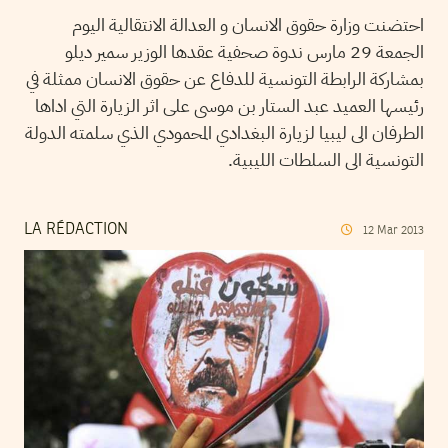
احتضنت وزارة حقوق الانسان و العدالة الانتقالية اليوم
الجمعة 29 مارس ندوة صحفية عقدها الوزير سمير ديلو
بمشاركة الرابطة التونسية للدفاع عن حقوق الانسان ممثلة في
رئيسها العميد عبد الستار بن موسى على اثر الزيارة التي اداها
الطرفان الى ليبيا لزيارة البغدادي المحمودي الذي سلمته الدولة
التونسية الى السلطات الليبية.
LA RÉDACTION
12
Mar
2013