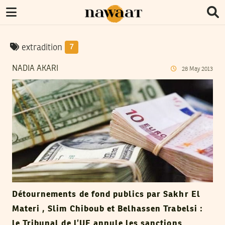
extradition
7
NADIA AKARI
28
May
2013
Détournements de fond publics par Sakhr El
Materi , Slim Chiboub et Belhassen Trabelsi :
le Tribunal de l’UE annule les sanctions