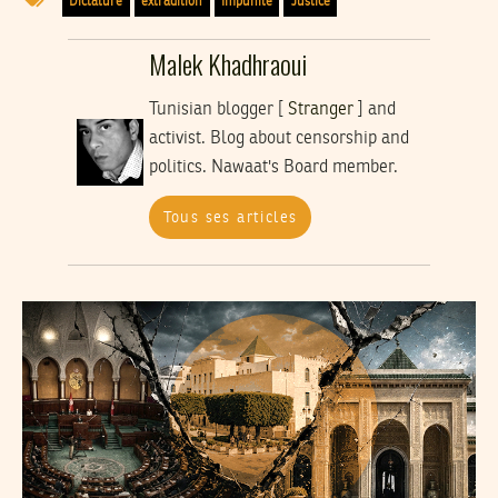
Dictature
extradition
Impunité
Justice
Malek Khadhraoui
Tunisian blogger [
Stranger
] and
activist. Blog about censorship and
politics. Nawaat's Board member.
Tous ses articles