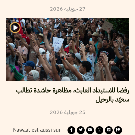
2026
جويلية
27
رفضا للاستبداد العابث، مظاهرة حاشدة تطالب
سعيّد بالرحيل
2026
جويلية
25
Nawaat est aussi sur :