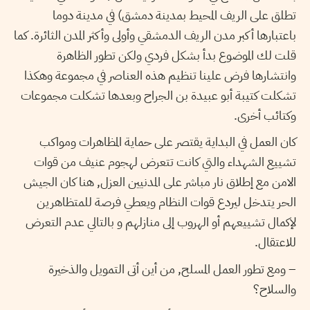
تطلق على الريف المحيط بمدينة دمشق) في مدينة دوما
باعتبارها أكبر مدن الريف الدمشقي وأولى وأكثر المدن الثائرة. كما
قلت لك الموضوع بدأ بشكل فردي ولكن تطور الظاهرة
وانتشارها فرض علينا تنظيم هذه العناصر في مجموعة وهكذا
تشكلت كتيبة أبو عبيدة بن الجراح وبعدها تشكلت مجموعات
وكتائب أخرى.
كان العمل في البداية يقتصر على حماية المظاهرات ومواكب
تشييع الشهداء والتي كانت تتعرض لهجوم عنيف من قوات
الامن مع إطلاق نار مباشر على المدنيين العزل, هنا كان الجيش
الحر يتدخل ليردع قوات النظام ويعطي فرصة للمتظاهرين
لإكمال تشييعهم أو الهروب إلى منازلهم و بالتالي عدم التعرض
للاعتقال.
– ومع تطور العمل المسلح, من أين أتى التمويل والذخيرة
والسلاح؟