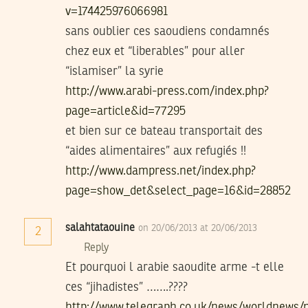
v=174425976066981
sans oublier ces saoudiens condamnés
chez eux et “liberables” pour aller
“islamiser” la syrie
http://www.arabi-press.com/index.php?
page=article&id=77295
et bien sur ce bateau transportait des
“aides alimentaires” aux refugiés !!
http://www.dampress.net/index.php?
page=show_det&select_page=16&id=28852
salahtataouine
on 20/06/2013 at 20/06/2013
2
Reply
Et pourquoi l arabie saoudite arme -t elle
ces “jihadistes” …….????
http://www.telegraph.co.uk/news/worldnews/m