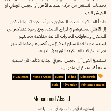
تجمعات المنشقين من حركة الضباط الأحرار أو الجيش الوطني أو
الجيش الحر.
طبعاً العساكر والضباط المنشقون من أبناء دوما كانوا يلجؤون
إلى الأهالي ليخبئوهم في المزارع البعيدة. ومع وجود عدد كبير من
المنشقين ومحاولات المخابرات الدائمة مداهمة مخابئهم
استدعاهم ذلك للتسلح للدفاع عن أنفسهم وهكذا اندمجوا
مع التشكيلات العسكرية الثورية في المدينة.
نستطيع القول أن الجيش الحر في البداية ككلمة كان تسمية
عامة أكثر منه كيان ملموس.
Musulmans
Monde Arabe
guerre
djihad
Démocratie
syria
Révolution
Printemps arabes
Mohammed Alsaud
إنسان.. لا أؤمن بالحدود أو الجنسيات..