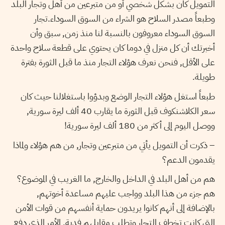
التمويل كان بشكل شخصي أو من متبرعين من أهل وتجار البلد
وطبعاً مصدر السلاح هو الشراء من السوق السوداء.تجار
السوق السوداء معروفون بالنسبة لنا منذ زمن, سبق وأن
أخبرتك أن كل منزل في دوما كان يحتوي على قطعة سلاح واحدة
على الأقل, فنحن نعرف هؤلاء التجار منذ ما قبل الثورة بفترة
طويلة.
طبعاً استغل هؤلاء التجار الوضع وبدؤوا باستغلالنا حيث كان
سعر الكلاشنكوف قبل الثورة ما يقارب 40 ألف ليرة سورية,
ووصل اليوم إلى أكثر من 180 ألف ليرة سورية!
– ذكرت أن التمويل يأتي من متبرعين وتجار, من هم هؤلاء ولماذا
يقدمون الدعم؟
هم من أهل البلد في الداخل والخارج, ما الغريب في الموضوع؟
هم جزء من هذا البلد وواجب عليهم مساعدة أخوتهم,
بالإضافة إلى أنهم كانوا يريدون حماية أنفسهم من قوات الأمن
التي كانت تخطف التجار وتطلب مقابلهم فدية, الأمر الذي دفع