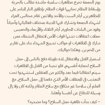
يوم الجمعة تخرج مظاهرات سلمية حاشدة تطالب بالحرية
وإسقاط النظام تجابهها قوات النظام بإطلاق النار المباشر على
المتظاهرين, أيام السبت والأحد والاثنين تقام مجالس العزاء
لشهداء الجمعة وتشارك فيها المدينة بمختلف فعالياتها وأحياناً
وفود من البلدات المجاورة, أيام الثلاثاء والأربعاء والخميس
حملات اعتقالات تشنها قوات الأمن لاعتقال النشطاء ممن
شارك في المظاهرات او مواكب تشييع الشهداء بناء على تقارير
من المخبرين. وهكذا دواليك.
استمرار القتل والاعتقال لمدة طويلة دفع بالناس إلى حمل
السلاح لحماية أنفسهم, فلو نجينا من القتل في المظاهرات
سيتم اعتقالنا فيما بعد والكثير من المعتقلين استشهدوا تحت
التعذيب في المعتقلات الأمر الذي دفعنا إلى حمل السلاح, مع
العلم أن سلاحنا غير متكافئ مع سلاح النظام ولكنه كان ولا زال
وسيلة للدفاع عن أنفسنا وأهلنا.
– كيف بدأت ظاهرة حمل السلاح؟ وما مصدره؟