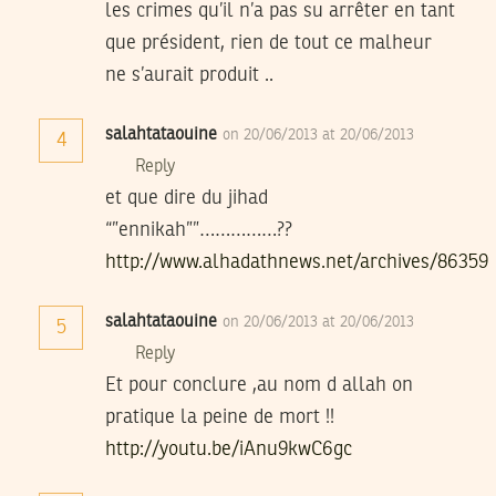
les crimes qu’il n’a pas su arrêter en tant
que président, rien de tout ce malheur
ne s’aurait produit ..
salahtataouine
on 20/06/2013 at 20/06/2013
4
Reply
et que dire du jihad
“”ennikah””……………??
http://www.alhadathnews.net/archives/86359
salahtataouine
on 20/06/2013 at 20/06/2013
5
Reply
Et pour conclure ,au nom d allah on
pratique la peine de mort !!
http://youtu.be/iAnu9kwC6gc