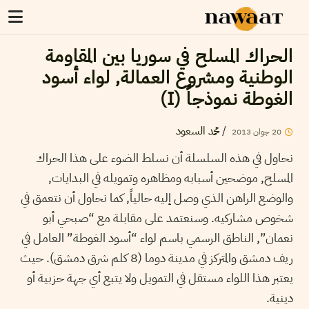
الحراك المسلح في سوريا بين المقاومة
الوطنية ومشروع العمالة, لواء أسود
الغوطة نموذجاً (I)
/
محمد السعود
20
جوان
2013
نحاول في هذه السلسلة أن نسلط الضوء على هذا الحراك
المسلح, موضحين أسبابه ومظاهره وتمويله في البدايات,
والوضع الراهن الذي وصل إليه حالياً, كما نحاول أن نتعمق في
شخوص مشاركيه. وسنعتمد على مقابلة مع “صبحي أبو
نعمان”, الناطق الرسمي باسم لواء “أسود الغوطة” العامل في
ريف دمشق والمتركز في مدينة دوما (8 كلم شرق دمشق). حيث
يعتبر هذا اللواء مستقل في التمويل ولا يتبع أي جهة حزبية أو
دينية.