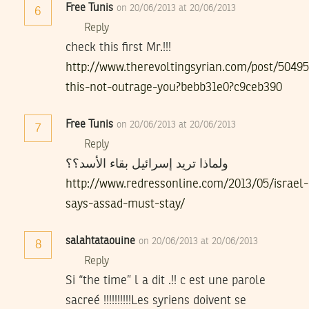
Free Tunis
on 20/06/2013 at 20/06/2013
6
Reply
check this first Mr.!!!
http://www.therevoltingsyrian.com/post/5049
this-not-outrage-you?bebb31e0?c9ceb390
Free Tunis
on 20/06/2013 at 20/06/2013
7
Reply
ولماذا تريد إسرائيل بقاء الأسد؟؟
http://www.redressonline.com/2013/05/israel-
says-assad-must-stay/
salahtataouine
on 20/06/2013 at 20/06/2013
8
Reply
Si “the time” l a dit .!! c est une parole
sacreé !!!!!!!!!!Les syriens doivent se