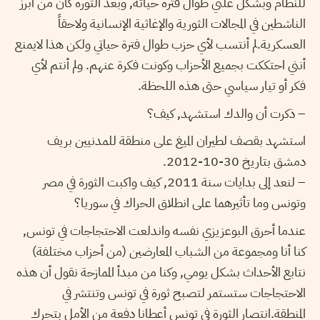
للنظام وبشكل علني طوال فترة حياته, وبعد الثورة كان من أبرز
الناشطين في المجالات الثورية والإغاثية الإنسانية ولاحقاً
العسكرية.لم أنتسب لأي حزب طوال فترة حياتي ولكن هذا لايمنع
أنني احتككت بجميع الأحزاب وكونت فكرة عنهم. ولم أنتم لأي
فكر أو تيار سياسي حتى هذه اللحظة.
– ذكرت أن والدك استشهد, كيف؟
استشهد بقصف لطيران الميغ على منطقة للمدنيين بريف
دمشق بتاريخ 30-10-2012.
– لنعد إلى بدايات سنة 2011, كيف واكبت الثورة في مصر
وتونس وما تأثيرهما على انطلاق الحراك في سوريا؟
عندما أحرق البوعزيزي نفسه واندلعت الاحتجاجات في تونس,
كنا أنا ومجموعة من الشباب المعارضين (من أحزاب مختلفة)
نتابع الأحداث بشكل يومي, وكنا من مبدأ الممازحة نقول أن هذه
الاحتجاجات ستستمر لتصبح ثورة في تونس وتنتشر في
المنطقة.انتصار الثورة في تونس أعطانا دفعة من الأمل بتحرك