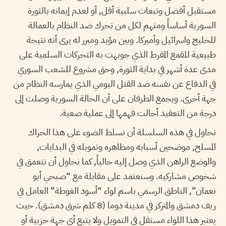
مستقبل أفضل وتبعات سلبية أقل, أو لعدم إيمانه بالثورة
السورية أساساً ومتهم لكل من تحرك ضد النظام بالعمالة
للخليج واسرائيل وأميركا. وبين مؤيد ومبرر له يرى أنه نتيجة
طبيعية للقمع المفرط الذي جوبهت به التحركات السلمية على
مدى عدة أشهر في بداية الثورة, وحق مشروع للشعب السوري
في الدفاع عن نفسه ضد القتل اليومي الذي يمارسه النظام من
جهة أخرى. ويجمع الطرفان على أن الحالة السورية وصلت إلى
درجة من التعقيد أحالت فهمها إلى عملية صعبة.
نحاول في هذه السلسلة أن نسلط الضوء على هذا الحراك
المسلح, موضحين أسبابه ومظاهره وتمويله في البدايات,
والوضع الراهن الذي وصل إليه حالياً, كما نحاول أن نتعمق في
شخوص مشاركيه. وسنعتمد على مقابلة مع “صبحي أبو
نعمان”, الناطق الرسمي باسم لواء “أسود الغوطة” العامل في
ريف دمشق والمتركز في مدينة دوما (8 كلم شرق دمشق). حيث
يعتبر هذا اللواء مستقل في التمويل ولا يتبع أي جهة حزبية أو