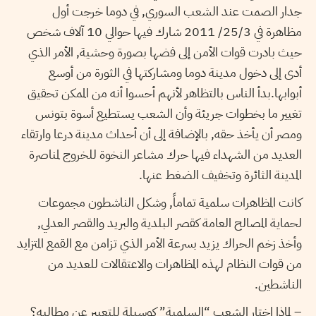
جدار الصمت عند الشعب السوري, في دوما خرجت أول
مظاهرة في 25/3/ 2011 شارك فيها حوالي 10 آلاف شخص
حيث بادرت قوات الأمن إلى فضها بصورة وحشية, الأمر الذي
أدى إلى دخول مدينة دوما ومشاركتها في الثورة من أوسع
أبوابها.بدأ الناس بالتظاهر لأنهم أحسوا أنه من الممكن تحقيق
تغيير ما بخطوات جريئة وأن الشعب يستطيع أسوة بتونس
ومصر أن يأخذ حقه, بالإضافة إلى أن أحداث مدينة درعا وارتقاء
العديد من الشهداء فيها حرك مشاعر النخوة للخروج لمناصرة
المدينة الثائرة وتخفيف الضغط عنها.
كانت المظاهرات سلمية تماماً, وشكل الناشطون مجموعات
لحماية المصالح العامة كقصر البلدية والبريد والقصر العدلي,
وأخذ زخم الحراك يزيد بسرعة الأمر الذي تزامن مع القمع المتزايد
من قوات النظام لهذه المظاهرات والاعتقالات للعديد من
الناشطين.
– لماذا اختار الشعب “السلمية” كوسيلة للتعبير عن مطالبه؟