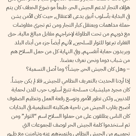
هؤلاء التجار لدعم الجيش الحر. طبعاً مو ضوع الخطف كان يتم
في البداية بأسلوب أنيق يدعى الاعتقال, حيث كان الأمن يشن
حملة مداهمات ويعتقل كبار التجار ومن ثم تجري مفاوضات
مع ذويهم من تحت الطاولة لإخراجهم مقابل مبالغ مالية. حتى
الفقراء تبرعوا للثوار المسلحين, لأنهم أيضاَ جزء من أبناء البلد
ويريدون حماية أنفسهم, وفي النهاية كل من حمل السلاح هم
من شباب دوما ونحن نعرف بعضنا.
– وهل كان الجيش الحر, جيشاً؟ وما أصل التسمية؟
إذا أردنا الحديث بالتعريف النظامي للجيش, فلا لم يكن جيشاً.
كان مجرد ميليشيات مسلحة تتبع أسلوب حرب المدن لحماية
المدنيين, ولكن تطور الأمور وتوسع رقعة العمل وتنظيم الصفوف
أصبح يقارب الجيش من ناحية هيكليته التنظيمية.في البدايات
كان الناس يطلقون على من حملوا السلاح اسم “الثوار” ومن
ثم استخدموا كلمة الجيش الحر لوصف المجموعات التي
تحميهم من الجيش النظامي ولتمييزهم عنه وتزامنت مع ظهور