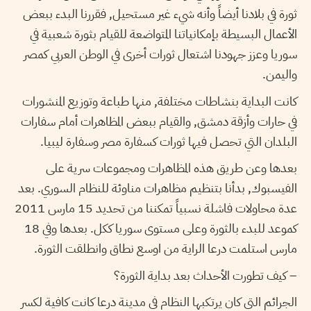
ثورة في بلادنا أيضاً وأنه شيء غير مستحيل, فقررنا البدء ببعض
الأعمال البسيطة بإمكانياتنا المتواضعة للقيام بثورة شعبية في
سوريا وعزز جهودنا اشتعال ثورات أخرى في الوطن العربي كمصر
واليمن.
كانت البداية بنشاطات مختلفة, منها طباعة وتوزيع المنشورات
في حارات وأزقة دمشق, والقيام ببعض المظاهرات أمام سفارات
البلدان التي تحصل فيها ثورات كسفارة مصر وسفارة ليبيا.
بعدها وعن طريق هذه المظاهرات ومجموعات سرية على
الفيسبوك, بدأنا بتنظيم مظاهرات مناوئة للنظام السوري. بعد
عدة محاولات فاشلة نسبياً تمكننا من تحديد 15 مارس 2011
كموعد للبدء بالثورة وعلى مستوى سوريا ككل. بعدها وفي 18
مارس استلمت درعا الراية من اوسع نطاق وانطلقت الثورة.
– كيف تطورت الأحداث بعد بداية الثورة؟
الجرائم التي كان يرتكبها النظام في مدينة درعا كانت كافية لكسر