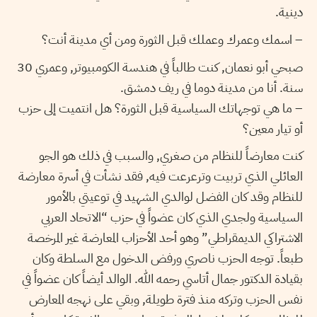
دينية.
– اسمك وعمرك وعملك قبل الثورة ومن أي مدينة أنت؟
صبحي أبو نعمان, كنت طالباً في هندسة الكومبيوتر, وعمري 30
سنة. أنا من مدينة دوما في ريف دمشق.
– ما هي توجهاتك السياسية قبل الثورة؟ هل انتميت إلى حزب
أو تيار معين؟
كنت معارضاً للنظام من صغري, والسبب في ذلك هو الجو
العائلي الذي تربيت وترعرعت فيه, فقد نشأت في أسرة معارضة
للنظام وقد كان الفضل لوالدي الشهيد في توعيتي بالأمور
السياسية ولجدي الذي كان عضواً في حزب “الاتحاد العربي
الاشتراكي الديمقراطي” وهو أحد الأحزاب المعارضة غير المرخصة
طبعاً. توجه الحزب ناصري ورفض الدخول مع السلطة وكان
بقيادة الدكتور جمال أتاسي رحمه الله. الوالد أيضاً كان عضواً في
نفس الحزب وتركه منذ فترة طويلة, وبقي على نهجه المعارض