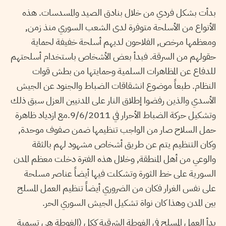
بدأت بشكل فردي من خلال بنادق الصيد والمسدسات. هذه
الأنواع من الأسلحة متوفرة لدى الشعب السوري منذ زمن,
ومعظمها مرخص, الفلاحون لديهم أسلحة خفيفة لحماية
حقولهم من السرقة. فبدأ بعض الأشخاص باستخدام أسلحتهم
للدفاع عن المظاهرات السلمية وحمايتها من بطش قوات
النظام. طبعاً موضوع انشقاقات الضباط والجنود عن الجيش
الأسدي والذين رفضوا إطلاق النار على المدنيين العزل سبق ذلك
وتشكيل حركة الضباط الأحرار في 9/6/2011.مع ازدياد ظاهرة
حمل السلاح صار من الواجب تنظيمها ضمن صفوف موحدة,
وكان التنظيم يتم عن طريق أشخاص مشهود لهم بالثقة
والوعي من أهل المنطقة, وخلال هذه الفترة دخلت معظم المدن
السورية على خط الثورة وتشكلت فيها أيضاً عناصر مسلحة
على نفس الغرار فكان من الضروري أيضاً تنظيم العمل المسلح
بين المدن وهذا كان نواة تشكيل الجيش السوري الحر.
بدأ العمل المسلح في الغوطة الشرقية ككل (الغوطة هي تسمية