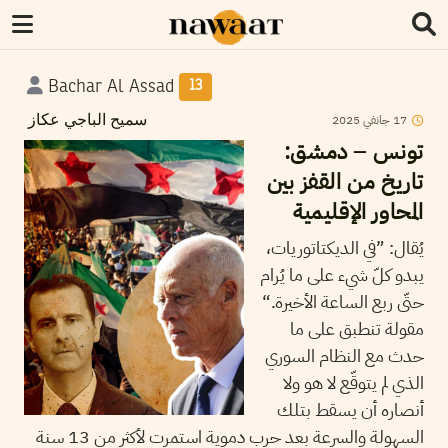
Bachar Al Assad
13
17
جانفي
2025
سميح الباجي عكاز
تونس – دمشق:
تاريخ من القفز بين
المحاور الإقليمية
يُقال: ”في الديكتاتوريات،
يبدو كلّ شيء على ما يُرام
حتّى ربع الساعة الأخيرة.“
مقولة تنطبق على ما
حدث مع النظام السوري
الذي لم يتوقّع لا هو ولا
أنصاره أن يسقط بتلك
السهولة والسرعة بعد حرب دموية استمرت لأكثر من 13 سنة