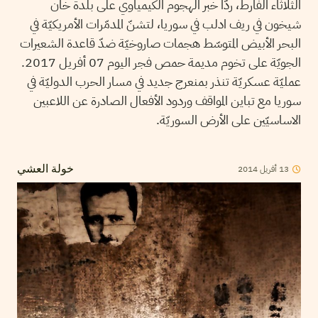
الثلاثاء الفارط، ردّا خبر الهجوم الكيمياوي على بلدة خان
شيخون في ريف ادلب في سوريا، لتشنّ المدمّرات الأمريكيّة في
البحر الأبيض المتوسّط هجمات صاروخيّة ضدّ قاعدة الشعيرات
الجويّة على تخوم مديمة حمص فجر اليوم 07 أفريل 2017.
عمليّة عسكريّة تنذر بمنعرج جديد في مسار الحرب الدوليّة في
سوريا مع تباين المواقف وردود الأفعال الصادرة عن اللاعبين
الاساسيّين على الأرض السوريّة.
13
أفريل
2014
خولة العشي