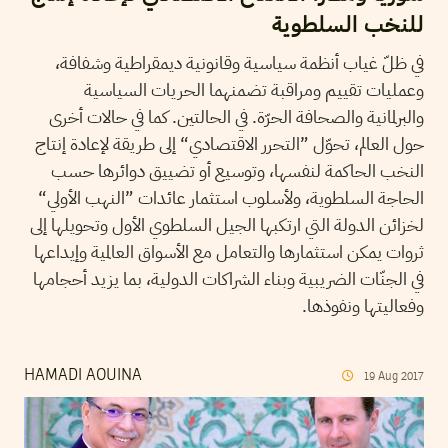
للنخب السلطوية
في ظلّ غياب أنظمة سياسية وقانونية ديمقراطية وشفافة،
وعمليات تقييم ومراقبة تضمنهما الحريات السياسية
والبرلمانية والصحافة الحرّة. في الحالتين. كما في حالات أخرى
حول العالم، تحوّل ”التحرر الاقتصادي“ إلى طريقة لإعادة إنتاج
النخب الحاكمة لنفسها، وتوسيع أو تضييق دوائرها حسب
الحاجة السلطوية، ولأسلوب استثمار عائدات ”النهب الأولي“
لخزائن الدولة التي ارتكبها الجيل السلطوي الأول وتحويلها إلى
ثروات يمكن استثمارها والتعامل مع الأسواق العالمية وإيداعها
في الجنّات الضريبية وبناء الشراكات الدولية، بما يزيد أحجامها
وفعاليتها ونفوذها.
HAMADI AOUINA
19
Aug
2017