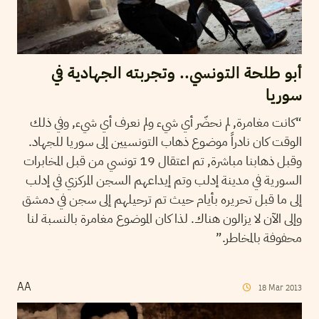
أبو طلحة التونسي.. وتجربته الجهادية في
سوريا
“كانت مغامرة, لم نحضّر أي شيء ولم نعرف أي شيء, وفي ذلك
الوقت كان نادراً موضوع ذهاب التونسيين إلى سوريا للجهاد.
وقبل ذهابنا مباشرة, تم اعتقال 19 تونسي من قبل المخابرات
السورية في مدينة إدلب وتم إيداعهم السجن المركزي في إدلب
إلى ما قبل تحريره بأيام حيث تم ترحيلهم إلى سجن في دمشق
وإلى الآن لا يزالون هناك. لذا كان الموضوع مغامرة بالنسبة لنا
محفوفة بالمخاطر.”
AA
18
Mar
2013