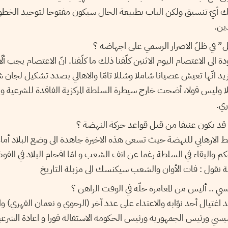
لك أيّ تنسيق ولكن الباب بطبيعة الحال سيكون مفتوحا لتوحيد الخطو
ين.
ل” في ظلّ الاصرار الرسمي على اجهاضه ؟
الى الاعتصام اليوم الاثنين كلّفنا ذلك ما كلّفنا. انّ الاعتصام يجب ألّ
يد انّها تعيش عصيانا شاملا وشللا تامّا والاهالي بصدد تشكيل لجان 
ا وليس قولا، أضحت خارج سيطرة السلطة المركزية الفاقدة للشرعية و
ري.
ا قد يكون عنيفا من قبل قواعد حركة النهضة ؟
الارهابي للنهضة حيث تسعى هذه الاخيرة جاهدة الى وضع البلاد أمام 
م والبقاء في السلطة رغما عن انف الشعب و امّا اقحام البلاد في الفو
ضة نقول : فات الأوان والشعب سيكنسك الى مزبلة التاريخ
ي .. أليس من المغامرة حلّه في الوقت الراهن ؟
اغتيال أحد نوّابه والاعتداء على عدد آخر (الرحوي و نعمان الفهري) وا
سي ورئيس الجمهورية ورئيس الحكومة الاستقالة فورا و اعادة الشرعية