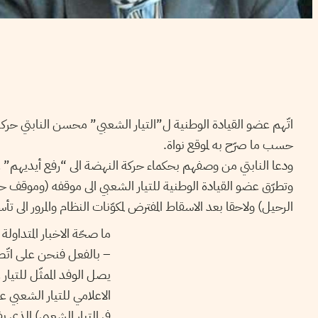
اتّهم عضو القيادة الوطنية ل”التيار الشعبي” محسن النابتي حركة
حسب ما صرّح به لموقع نواة.
ودعا النابتي من وصفهم بحكماء حركة النهضة الى “رفع أيديهم” ع
وتطرّق عضو القيادة الوطنية للتيار الشعبي الى موقفه (وموقف حز
الرحيل) ولاحقا بعد الاسقاط المفترض لمكوّنات النظام والمرور الى ت
ما صحّة الاخبار المتداو
– بالفعل فنحن على اتّصا
يصل الوفد الممثّل للتيار
الاعلامي للتيار الشعبي ع
في التيار الشعبي) الذي 