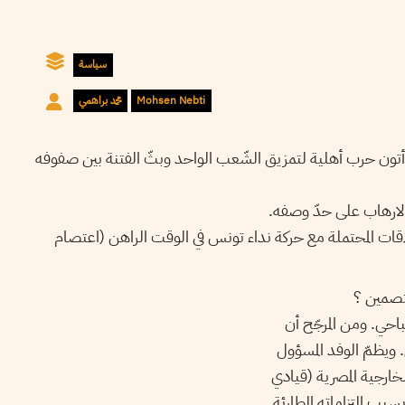
سياسة
Mohsen Nebti
محمد براهمي
 أتون حرب أهلية لتمزيق الشّعب الواحد وبثّ الفتنة بين صفوفه
الارهاب على حدّ وصفه.
اقات المحتملة مع حركة نداء تونس في الوقت الراهن (اعتصام
عتصمين ؟
احي. ومن المرجّح أن
. ويظمّ الوفد المسؤول
لخارجية المصرية (قيادي
بب التزاماته الطارئة