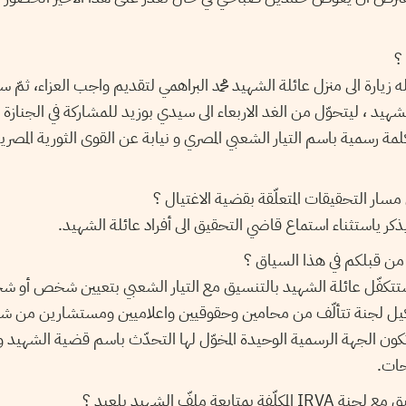
؟
يارة الى منزل عائلة الشهيد محمد البراهمي لتقديم واجب العزاء، ثمّ سيتو
لشهيد ، ليتحوّل من الغد الاربعاء الى سيدي بوزيد للمشاركة في الجنازة ا
مة رسمية باسم التيار الشعبي المصري و نيابة عن القوى الثورية المصري
 التحقيقات المتعلّقة بقضية الاغتيال ؟
ر ياستثناء استماع قاضي التحقيق الى أفراد عائلة الشهيد.
من قبلكم في هذا السياق ؟
تكفّل عائلة الشهيد بالتنسيق مع التيار الشعبي بتعيين شخص أو ش
يل لجنة تتألّف من محامين وحقوقيين واعلاميين ومستشارين من شتّ
وتكون الجهة الرسمية الوحيدة المخوّل لها التحدّث باسم قضية الشهيد و
حات.
بعة ملفّ الشهيد بلعيد ؟