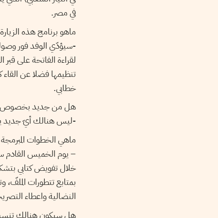
في مصر.
ماهو برنامج هذه الزيارة 
-سيؤدّي الوفد فور وصوله ز
لقراءة الفاتحة على قبر ا
تنظيمها فضلا عن القاء كل
خطابي.
هل من جديد بخصوص مسار
-ليس هنالك أيّ جديد يذك
ماهي الخطوات المبرمجة 
– يوم الخميس القادم ست
خلال تفويض كتابي بتشك
بمتابع تتطورات الملفّ، 
النضالية واعطاء التصري
هل سيكون هنالك تنسيق مع لجنة IRVA المكلّفة بمتا