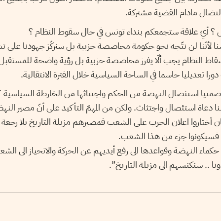
لنضال مادام القضية مشتركة.
ل ؟ أيّ علاقة ستجمعكم بنداء تونس في حال سقوط النظام ؟
نا لأنّنا لن نتّجه نحو حكومة محاصصة حزبية بل سنركّز جهودنا على 
اسقاط النظام يجب ألّا يفرز محاصصة حزبية بل رؤية واضحة للمستقبل،
را تعديليا حاسما في الساحة السياسية خلال الفترة الانتقالية.
ضمنيا استئصال النهضة من الحكم واجتثاثها من الخارطة السياسية ؟
دعاة استئصال واجتثاث. ولكن من المهمّ التأكيد على أنّ مصير النه
ان أختاروا اعلان الحرب على الشعب فمصيرهم مزبلة التاريخ بلا رجعة وا
فسيكونوا جزء من هذا الشعب.
و حكماء النهضة وقواعدها الى رفع أيديهم عن الحركة والانحياز الى ال
دونا .. سنكنسهم الى مزبلة التاريخ”.