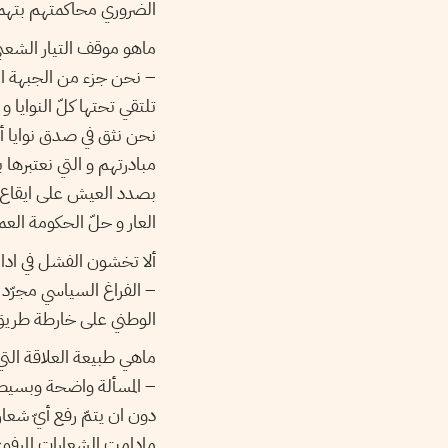
الضروري محاكمتهم بتهم
ماهو موقف التيار الشعب
– نحن جزء من الجبهة الشع
تلتقي تحتها كلّ النوايا و
نحن نثق في صدق نوايا أصد
مبادرتهم و التي نعتبرها 
بصدد العيش على ايقاع ث
العار و حلّ الحكومة الع
ألا تخشون الفشل في ادار
– الفراغ السياسي مجرّد ف
الوطني على خارطة طريق و
ماهي طبيعة العلاقة ال
– المسألة واضحة وبسيطة
دون ان يتمّ رفع أيّ شعا
مادامت الشعارات المرفو