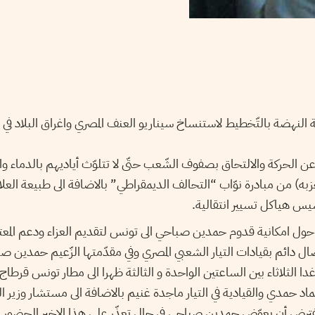
 النهضة بالتّخطيط لاستنساخ سيناريو العنف المصري واغراق البلاد في
ن الحركة والالتحاق بصفوف الشّعب حتّى لا تتلوّث أياديهم بالدماء و
به) من مبادرة نوّاب “التحالف الديمقراطي” بالاضافة الى طبيعة العل
أسيس هياكل تسيير انتقالية.
لة حول امكانية قدوم حمدين صباحي الى تونس لتقديم العزاء ودعم الم
ل دائم بقيادات التيار الشعبي المصري وفي مقدّمتها الزّعيم حمدين صب
 غدا الثلاثاء بين الساعتين الواحدة و الثالثة ظهرا الى مطار تونس قرطاج
ماد حمدي والقيادية في التيار ماجدة غنيم بالاضافة الى مستشار وزير ا
يفترض أن يعوّض حمدين صباحي في حال تعذّر على هذا الاخير الحضور بس