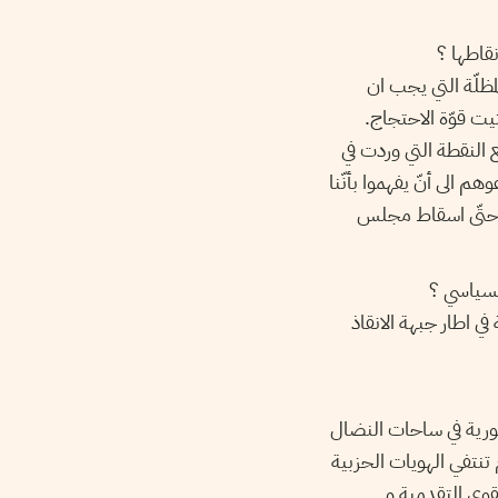
قاطها ؟
مظلّة التي يجب ان
شتيت قوّة الاحتجاج.
ع النقطة التي وردت في
 الى أنّ يفهموا بأنّنا
ه حتّى اسقاط مجلس
لسياسي ؟
ي اطار جبهة الانقاذ
ورية في ساحات النضال
 تنتفي الهويات الحزبية
قوى التقدمية و