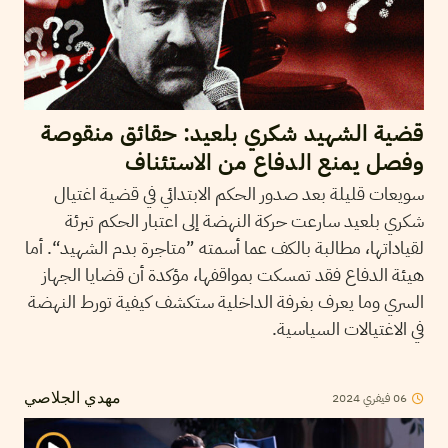
قضية الشهيد شكري بلعيد: حقائق منقوصة
وفصل يمنع الدفاع من الاستئناف
سويعات قليلة بعد صدور الحكم الابتدائي في قضية اغتيال
شكري بلعيد سارعت حركة النهضة إلى اعتبار الحكم تبرئة
لقياداتها، مطالبة بالكف عما أسمته ”متاجرة بدم الشهيد“. أما
هيئة الدفاع فقد تمسكت بمواقفها، مؤكدة أن قضايا الجهاز
السري وما يعرف بغرفة الداخلية ستكشف كيفية تورط النهضة
في الاغتيالات السياسية.
06
فيفري
2024
مهدي الجلاصي