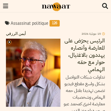
Assassinat politique
126
15
جويلية
2026
أيمن الرزقي
الرئيس يحرّض على
المعارضة وأنصاره
يهددون بالاغتيال،
حوار مع حمّه
الهمامي
تداولت شبكات التواصل
بشكل واسع مقطع فيديو
تضمن تهديدا بقتل حمه
الهمامي وشخصيات
معارضة اخرى كمحمد عبو
وسمير ديلو وعز الدين