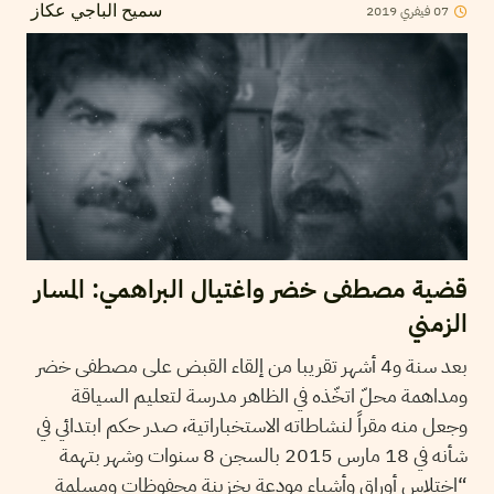
07
فيفري
2019
سميح الباجي عكاز
قضية مصطفى خضر واغتيال البراهمي: المسار
الزمني
بعد سنة و4 أشهر تقريبا من إلقاء القبض على مصطفى خضر
ومداهمة محلّ اتخّذه في الظاهر مدرسة لتعليم السياقة
وجعل منه مقراً لنشاطاته الاستخباراتية، صدر حكم ابتدائي في
شأنه في 18 مارس 2015 بالسجن 8 سنوات وشهر بتهمة
“اختلاس أوراق وأشياء مودعة بخزينة محفوظات ومسلمة