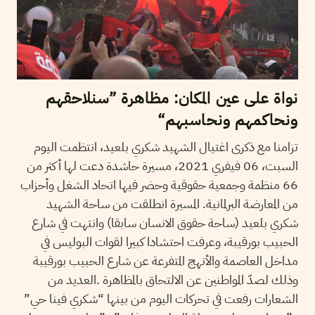
نواة على عين المكان: مظاهرة ”سنلاحقهم
ونحاكمهم ونحاسبهم“
تزامنا مع ذكرى اغتيال الشهيد شكري بلعيد، انتظمت اليوم
السبت، 06 فيفري 2021، مسيرة حاشدة دعت لها أكثر من
66 منظمة وجمعية حقوقية وحضر فيها اتحاد الشغل وأحزاب
من المعارضة البرلمانية. المسيرة انطلقت من ساحة الشهيد
شكري بلعيد (ساحة حقوق الانسان سابقا) وانتهت في شارع
الحبيب بورقيبة، وعرفت احتشادا كبيرا لقوات البوليس في
مداخل العاصمة والأنهج المتفرعة عن شارع الحبيب بورقيبة
وذلك لصدّ المواطنين عن الالتحاق بالمظاهرة .العديد من
الشعارات رفعت في تحركات اليوم من بينها “شكري فينا حي”