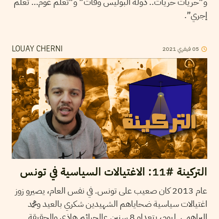
و”حريات حريات.. دولة البوليس وفات” و”تعلم عوم… تعلم
إجري”.
05
فيفري
2021
LOUAY CHERNI
التركينة #11: الاغتيالات السياسية في تونس
عام 2013 كان صعيب على تونس. في نفس العام، يصيرو زوز
اغتيالات سياسية ضحاياهم الشهيدين شكري بالعيد ومحمد
البراهمي. ليوم، يتعداو 8 سنين عالجرائم هاذي والحقيقة