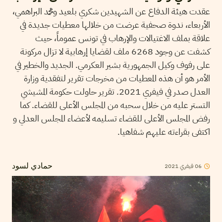
عقدت هيئة الدفاع عن الشهيدين شكري بلعيد ومحمد البراهمي،
الأربعاء، ندوة صحفية عرضت من خلالها معطيات جديدة في
علاقة بملف الاغتيالات والإرهاب في تونس عموماً، حيث
كشفت عن وجود 6268 ملف لقضايا إرهابية لا تزال مركونة
على رفوف وكيل الجمهورية بشير العكرمي. الجديد والخطير في
الأمر هو أن هذه المعطيات من مخرجات تقرير لتفقدية وزارة
العدل صدر في فيفري 2021. تقرير حاولت حكومة المشيشي
التستر عليه من خلال سحبه من المجلس الأعلى للقضاء. كما
رفض المجلس الأعلى للقضاء تسليمه لأعضاء المجلس العدلي و
اكتفى بقراءته عليهم شفاهيا.
06
فيفري
2021
حمادي لسود