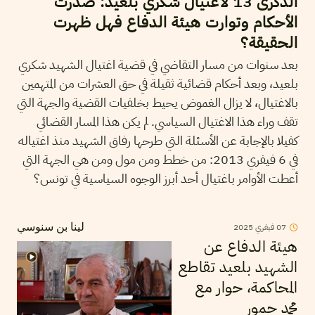
الذكرى 13 لاغتيال شكري بلعيد: صدرت
الأحكام وتوارت هيئة الدفاع فهل ظهرت
الحقيقة؟
بعد سنوات من مسار التقاضي في قضية اغتيال الشهيد شكري
بلعيد، وبعد أحكام قضائية ثقيلة في حق العشرات من المتهمين
بالاغتيال، لا يزال الغموض يحيط بخلفيات القضية والجهة التي
تقف وراء هذا الاغتيال السياسي. لم يكن هذا المسار القضائي
كفيلا بالإجابة عن الأسئلة التي طرحها رفاق الشهيد منذ اغتياله
في 6 فيفري 2013: من خطط ومن مول ومن هي الجهة التي
أعطت الأوامر باغتيال أحد أبرز الوجوه السياسية في تونس؟
07
فيفري
2025
لينا بن سنوسي
هيئة الدفاع عن
الشهيد بلعيد تقاطع
المحاكمة، حوار مع
محمد جمور