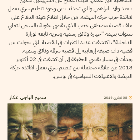
بلعيد ومحمد البراهمي والتي تحدثت عن وجود تنظيم سري يعمل
لفائدة حزب حركة النهضة. من خلال اطلاع هيئة الدفاع على
ملف قضية مصطفى خضر، الذي يقضي عقوبة بالسجن لثماني
سنوات بتهمة ”حيازة وثائق رسمية وسرية تابعة لوزارة
الداخلية“، اكتشفت عديد الثغرات في القضية التي تحولت من
قضية ذات صبغة إرهابية إلى قضية سرقة وثائق رسمية.
وبدأت في مسار تقصي الحقيقة إلى أن كشفت في 02 أكتوبر
2018 عن علاقة محتملة بين تنظيم سري يعمل لفائدة حركة
النهضة والاغتيالات السياسية في تونس.
08
فيفري
2019
سميح الباجي عكاز