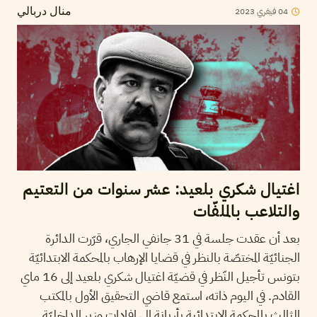
04
فيفري
2023
منال دربالي
اغتيال شكري بلعيد: عشر سنوات من التعتيم
والتلاعب بالملفّات
بعد أن عقدت جلسة في 31 جانفي الجاري، قرّرت الدائرة
الجنائيّة المختصّة بالنظر في قضايا الإرهاب بالمحكمة الابتدائيّة
بتونس تأجيل النّظر في قضيّة اغتيال شكري بلعيد إلى 16 ماي
القادم. في اليوم ذاته، استمع قاضي التحقيق الأول بالمكتب
الثالث بالمحكمة الابتدائية بأريانة إلى إفادات وزير الداخليّة