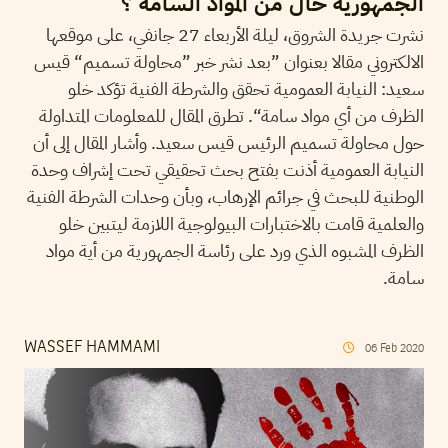
الجمهورية خال من المواد السامة ؟
نشرت جريدة الشروق، ليلة الأربعاء 27 جانفي، على موقعها
الالكتروني مقالا بعنوان ”بعد نشر خبر ”محاولة تسميم“ قيس
سعيد: النيابة العمومية تحقق والشرطة الفنية تؤكد خلو
الظرف من أي مواد سامة“. تطرق المقال للمعلومات المتداولة
حول محاولة تسميم الرئيس قيس سعيد. وأشار المقال إلى أن
النيابة العمومية أذنت بفتح بحث تحقيقي تحت إشراف وحدة
الوطنية للبحث في جرائم الإرهاب، وبأن وحدات الشرطة الفنية
والعلمية قامت بالاختبارات البيولوجية اللازمة ليتبين خلو
الظرف المشبوه الذي ورد على رئاسة الجمهورية من أية مواد
سامة.
WASSEF HAMMAMI
06
Feb
2020