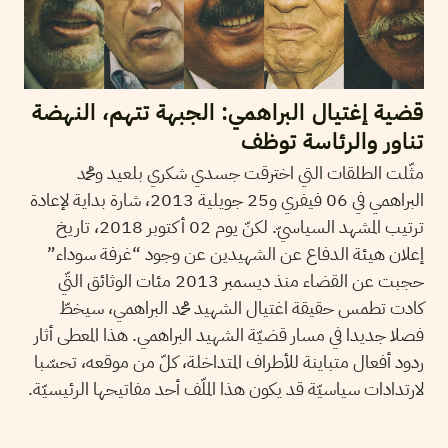
قضية إغتيال البراهمي: الجبهة تتهم، النهضة
تناور والرئاسة توظف
مثّلت الطلقات التي اخترقت جسدي شكري بلعيد ومحمد
البراهمي في 06 فيفري و25 جويلية 2013، شارة بداية لإعادة
ترتيب المشهد السياسيّ. لكنّ يوم 02 أكتوبر 2018، تاريخ
إعلان هيئة الدفاع عن الشهيدين عن وجود “غرفة سوداء”
حجبت عن القضاء منذ ديسمبر 2013 مئات الوثائق التّي
كادت تطمس حقيقة اغتيال الشهيد محمد البراهمي، سيخطّ
فصلا جديدا في مسار قضيّة الشهيد البراهمي. هذا المعطى أثار
ردود أفعال متباينة للأطراف المتداخلة، كلّ من موقعه، تحسّبا
لارتدادات سياسيّة قد يكون هذا الملّف أحد مفاتيحها الرئيسيّة.