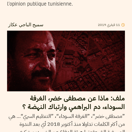
l’opinion publique tunisienne.
11
فيفري
2019
سميح الباجي عكاز
ملف: ماذا عن مصطفى خضر، الغرفة
السوداء، دم البراهمي وارتباك النهضة ؟
”مصطفى خضر“، ”الغرفة السوداء“، ”التنظيم السري“… هي
من أكثر الكلمات تداولا منذ أكتوبر 2018 أي بعد الندوة
الصحفية التي عقدتها هيئة الدفاع عن الشهيدين شكري