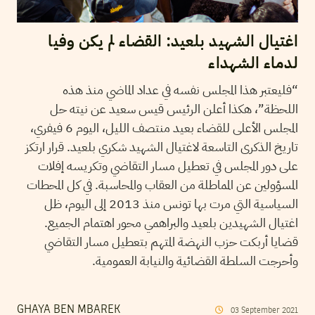
اغتيال الشهيد بلعيد: القضاء لم يكن وفيا
لدماء الشهداء
“فليعتبر هذا المجلس نفسه في عداد الماضي منذ هذه
اللحظة”، هكذا أعلن الرئيس قيس سعيد عن نيته حل
المجلس الأعلى للقضاء بعيد منتصف الليل، اليوم 6 فيفري،
تاريخ الذكرى التاسعة لاغتيال الشهيد شكري بلعيد. قرار ارتكز
على دور المجلس في تعطيل مسار التقاضي وتكريسه إفلات
المسؤولين عن المماطلة من العقاب والمحاسبة. في كل المحطات
السياسية التي مرت بها تونس منذ 2013 إلى اليوم، ظل
اغتيال الشهيدين بلعيد والبراهمي محور اهتمام الجميع.
قضايا أربكت حزب النهضة المتهم بتعطيل مسار التقاضي
وأحرجت السلطة القضائية والنيابة العمومية.
GHAYA BEN MBAREK
03
September
2021