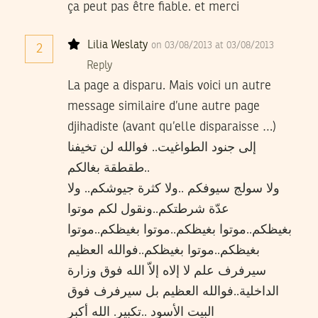
ça peut pas être fiable. et merci
Lilia Weslaty
on 03/08/2013 at 03/08/2013
2
Reply
La page a disparu. Mais voici un autre
message similaire d’une autre page
djihadiste (avant qu’elle disparaisse …)
إلى جنود الطواغيت.. فوالله لن تخيفنا
طقطقة بغالكم..
ولا سولج سيوفكم ..ولا كثرة جيوشكم.. ولا
عدّة شرطتكم..ونقول لكم موتوا
بغيظكم..موتوا بغيظكم..موتوا بغيظكم..موتوا
بغيظكم..موتوا بغيظكم..فوالله العظيم
سيرفرف علم لا إلاه إلاّ الله فوق وزارة
الداخلية..فوالله العظيم بل سيرفرف فوق
البيت الأسود ..تكبير. الله أكبر