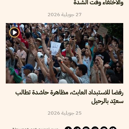
والاختفاء وقت الشدة
2026
جويلية
27
رفضا للاستبداد العابث، مظاهرة حاشدة تطالب
سعيّد بالرحيل
2026
جويلية
25