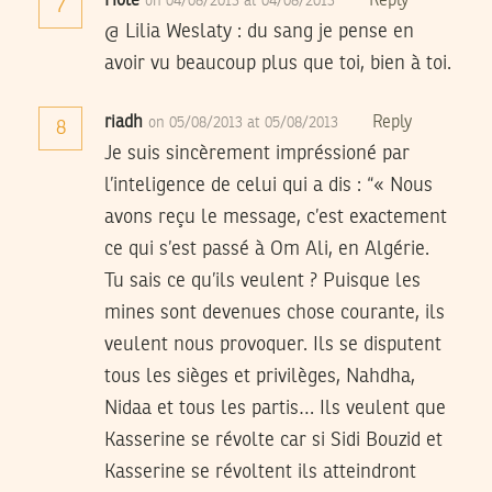
Hole
Reply
on 04/08/2013 at 04/08/2013
7
@ Lilia Weslaty : du sang je pense en
avoir vu beaucoup plus que toi, bien à toi.
riadh
Reply
on 05/08/2013 at 05/08/2013
8
Je suis sincèrement impréssioné par
l’inteligence de celui qui a dis : “« Nous
avons reçu le message, c’est exactement
ce qui s’est passé à Om Ali, en Algérie.
Tu sais ce qu’ils veulent ? Puisque les
mines sont devenues chose courante, ils
veulent nous provoquer. Ils se disputent
tous les sièges et privilèges, Nahdha,
Nidaa et tous les partis… Ils veulent que
Kasserine se révolte car si Sidi Bouzid et
Kasserine se révoltent ils atteindront