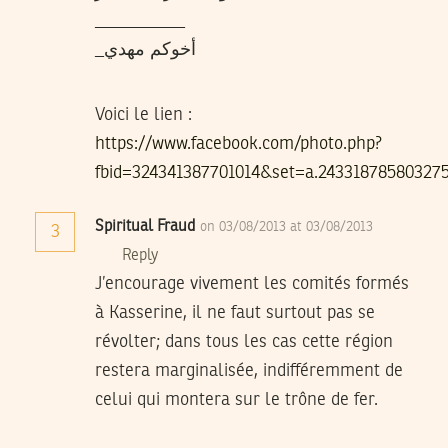
__________
_أخوكم مهدي
Voici le lien :
https://www.facebook.com/photo.php?
fbid=324341387701014&set=a.24331878580327
Spiritual Fraud
on 03/08/2013 at 03/08/2013
3
Reply
J’encourage vivement les comités formés
à Kasserine, il ne faut surtout pas se
révolter; dans tous les cas cette région
restera marginalisée, indifféremment de
celui qui montera sur le trône de fer.