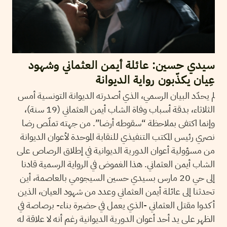
سيدي حسين: عائلة أيمن العثماني وشهود
عِيان يكذّبون رواية الديوانة
لم يحدّد البيان الرسمي، الذي أصدرته الديوانة التونسية أمس
الثلاثاء، بدقة أسباب وفاة الشاب أيمن العثماني (19 سنة)،
وإنما اكتفى بملاحظة “سقوطه أرضا”. من جهته تملّص رضا
نصري رئيس المكتب التنفيذي للنقابة الموحدة لأعوان الديوانة
من مسؤولية أعوان الدورية الديوانية في إطلاق الرصاص على
الشاب أيمن العثماني. هذا الغموض في الرواية الرسمية قادنا
إلى حي 20 مارس بسيدي حسين السيجومي بالعاصمة، أين
تحدثنا إلى عائلة أيمن العثماني وعدد من شهود العيان، الذين
أكدوا مقتل العثماني -الذي يعمل في حضيرة بناء- برصاصة في
الظهر على يد أحد أعوان الدورية الديوانية رغم أنه لا علاقة له