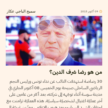
09
أكتوبر
2015
سميح الباجي عكاز
من هو رضا شرف الدين؟
30 رصاصة استهدفت النائب عن نداء تونس ورئيس النجم
الرياضي الساحلي صبيحة يوم الخميس 08 أكتوبر الجاري في
مدينة سوسة أثناء توجّهه إلى شركته، بعد أكثر من عامين على
آخر عمليّة اغتيال لشخصيّة سياسيّة. هذه العمليّة تزامنت مع
احتقان المشهد السياسيّ بعد هروب الإعلامي معزّ بن غربيّة إلى