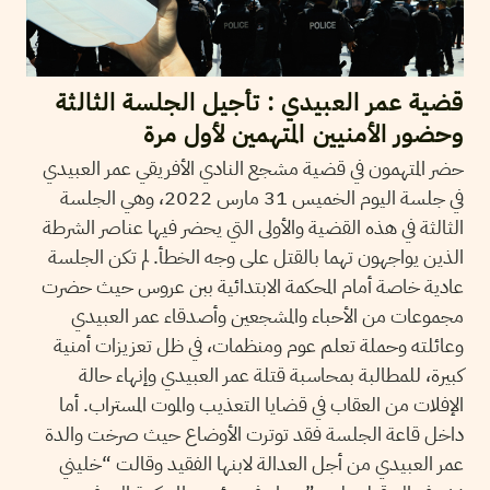
قضية عمر العبيدي : تأجيل الجلسة الثالثة
وحضور الأمنيين المتهمين لأول مرة
حضر المتهمون في قضية مشجع النادي الأفريقي عمر العبيدي
في جلسة اليوم الخميس 31 مارس 2022، وهي الجلسة
الثالثة في هذه القضية والأولى التي يحضر فيها عناصر الشرطة
الذين يواجهون تهما بالقتل على وجه الخطأ. لم تكن الجلسة
عادية خاصة أمام المحكمة الابتدائية ببن عروس حيث حضرت
مجموعات من الأحباء والمشجعين وأصدقاء عمر العبيدي
وعائلته وحملة تعلم عوم ومنظمات، في ظل تعزيزات أمنية
كبيرة، للمطالبة بمحاسبة قتلة عمر العبيدي وإنهاء حالة
الإفلات من العقاب في قضايا التعذيب والموت المستراب. أما
داخل قاعة الجلسة فقد توترت الأوضاع حيث صرخت والدة
عمر العبيدي من أجل العدالة لابنها الفقيد وقالت “خليني