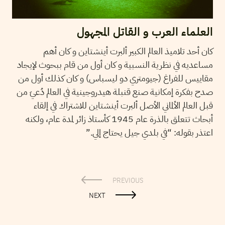
العلماء العرب و القاتل المجهول
كان أحد تلاميذ العالم الكبير ألبرت أينشتاين و كان أهم
مساعديه في نظرية النسبية و كان أول من قام ببحوث لإيجاد
مقاييس للفراغ (جيومتري دو ليسباس) و كان كذلك أول من
صدح بفكرة إمكانية صنع قنبلة هيدروجينية في العالم دُعيَ من
قبل العالم الألماني الأصل ألبرت أينشتاين للاشتراك في إلقاء
أبحاث تتعلق بالذرة عام 1945 كأستاذ زائر لمدة عام، ولكنه
اعتذر بقوله: “في بلدي جيل يحتاج إلي.”
PREVIOUS
NEXT