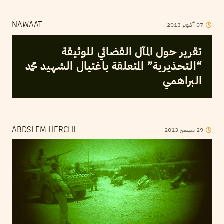
07
أكتوبر
2013
NAWAAT
تقرير حول المآل القضائي للوثيقة
“التحذيرية” المتعلقة باغتيال الشهيد محمد
البراهمي
29
سبتمبر
2013
ABDSLEM HERCHI