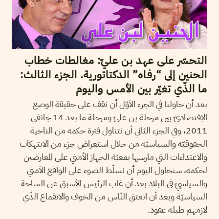
التحسّر على عهد بن عليّ: مغالطات خطاب
الحنين إلى “رفاه” الدكتاتورية. الجزء الثالث:
ما الذّي تغيّر بين الأمس واليوم
بعد أن حاولنا في الجزء الأوّل أن نقف على حقيقة الوضع
الإقتصاديّ بين مرحلة بن عليّ ومرحلة ما بعد 14 جانفي
2011، وفي الجزء الثاني أن نتناول فترة حكمه من الناحية
الحقوقيّة والسياسيّة من خلال استعراض جزء من الانتهكات
والاعتداءات التي مارسها بمعيّة الجهاز الأمني على المعارضين
لحكمه، سنحاول اليوم أن نسلّط الضوء على الواقع الأمني
والسياسيّ في البلاد بعد أن غاب الرئيس الأسبق عن الساحة
السياسيّة وبعد أن انعتق النّاس من الخوف والانقماع الذّي
لازمهم طيلة عقود.