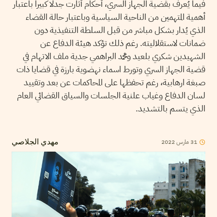
فيما يُعرف بقضية الجهاز السري، أحكام أثارت جدلا كبيرا باعتبار
أهمية المتهمين من الناحية السياسية وباعتبار حالة القضاء
الذي يُدار بشكل مباشر من قبل السلطة التنفيذية دون
ضمانات لاستقلاليته. رغم ذلك تؤكد هيئة الدفاع عن
الشهيدين شكري بلعيد ومحمد البراهمي جدية ملف الاتهام في
قضية الجهاز السري وتورط اسماء نهضوية بارزة في قضايا ذات
صبغة ارهابية، رغم تحفظها على المحاكمات عن بعد وتقييد
لسان الدفاع وغياب علنية الجلسات والسياق القضائي العام
الذي يتسم بالتشديد.
31
مارس
2022
مهدي الجلاصي