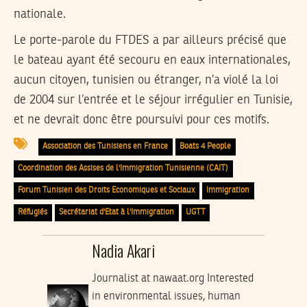
nationale.
Le porte-parole du FTDES a par ailleurs précisé que
le bateau ayant été secouru en eaux internationales,
aucun citoyen, tunisien ou étranger, n’a violé la loi
de 2004 sur l’entrée et le séjour irrégulier en Tunisie,
et ne devrait donc être poursuivi pour ces motifs.
Association des Tunisiens en France
Boats 4 People
Coordination des Assises de l'Immigration Tunisienne (CAIT)
Forum Tunisien des Droits Economiques et Sociaux
Immigration
Réfugiés
Secrétariat d'Etat à l'Immigration
UGTT
Nadia Akari
Journalist at nawaat.org Interested
in environmental issues, human