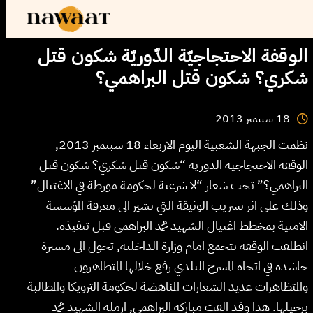
الوقفة الاحتجاجيّة الدّوريّة شكون قتل
شكري؟ شكون قتل البراهمي؟
2013
سبتمبر
18
نظمت الجبهة الشعبية اليوم الاربعاء 18 سبتمبر 2013,
الوقفة الاحتجاجية الدورية “شكون قتل شكري؟ شكون قتل
البراهمي؟” تحت شعار “لا شرعية لحكومة مورطة في الاغتيال”
وذلك على اثر تسريب الوثيقة التي تشير الى معرفة المؤسسة
الامنية بمخطط اغتيال الشهيد محمد البراهمي قبل تنفيذه.
انطلقت الوقفة بتجمع امام وزارة الداخلية, تحول الى مسيرة
حاشدة في اتجاه المسرح البلدي رفع خلالها المتظاهرون
والمتظاهرات عديد الشعارات المناهضة لحكومة الترويكا والمطالبة
برحيلها. هذا وقد القت مباركة البراهمي, ارملة الشهيد محمد