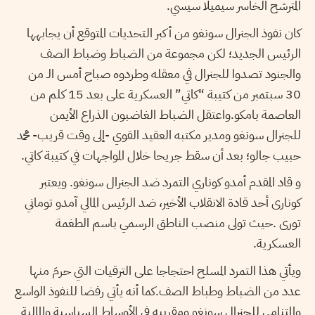
المترشح الخاسر سيميلا سيسي.
كان نفوذ الجنرال سونغو من أكبر التحديات المتوقع أن يجابهها
الرئيس الجديد؛ لكن مجموعة من الضباط وضباط الصف
والجنود تصدوا للجنرال في معقله وطردوه صباح أمس الـ من
30 سبتمبر من كتيبة “كاتي” العسكرية على بعد 15 كلم من
العاصمة بامكو.واعتقل الضباط الغاضبون الذراع الأيمن
للجنرال سونغو ومدير مكتبه العقيد القوي -إلى وقت قريب- محمد
حبيب جالو؛ بعد أن سقط جريحا خلال المواجهات في كتيبة كاتي.
و قاد المقدم أمدو كوناري التمرد ضد الجنرال سونغو. ويعتبر
كونارى أحد قادة الانقلاب الأخير، ضد الرئيس المالي آمدو توماني
تورى .حيث تولى منصب الناطق الرسمي باسم الطغمة
العسكرية.
ويأتي هذا التمرد المسلح احتجاجا على الترقيات التي حرمَ منها
عدد من الضباط وطباط الصف.كما أنه يأتي رفضا للنفوذ الواسع
والمتنامي للجنرال سونغو ومقربيه في الأوساط السياسية والمالية