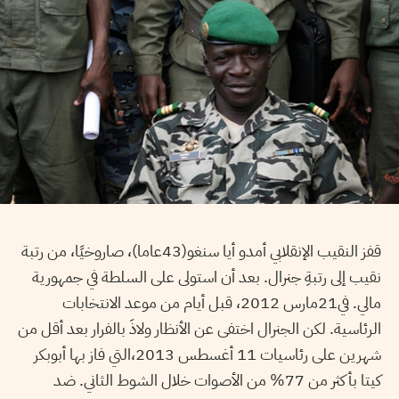
قفز النقيب الإنقلابي أمدو أيا سنغو(43عاما)، صاروخيًا، من رتبة
نقيب إلى رتبةِ جنرال. بعد أن استولى على السلطة في جمهورية
مالي. في21مارس 2012، قبل أيام من موعد الانتخابات
الرئاسية. لكن الجنرال اختفى عن الأنظار ولاذَ بالفرار بعد أقل من
شهرين على رئاسيات 11 أغسطس 2013،التي فاز بها أبوبكر
كيتا بأكثر من 77% من الأصوات خلال الشوط الثاني. ضد