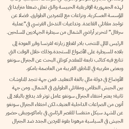
لهذه الجمهورية الإفريقية الحبيسة والتي تعاني ضعفا متزايدا في
المؤسسة العسكرية. ونزاعات مع المتمردين الطوارق. فضلا عن
تواجد مقاتلي القاعدة. وتداعيات التدخل الفرنسي في”عملية
سرفال” لتحرير أراضي الشمال من سيطرة الجهاديين المسلحين.
الرئيس المالي المنتخب بادر لقطع زيارته لفرنسا وقرر العودة إلى
بلاده للسيطرة على الأضواع المستجدة.وذلك خلال الوقت التي
تتابع فيه كتائب تابعة للمقدم كوناتي البحث عن الجنرال سونغو
وبعض مقربيه في المناطق القريبة من العاصمة بامكو.
الأوضاع في دولة مالي بالغة التعقيد. فمن جهة تتجد المناوشات
بين الجيش النظامي ومقاتلي الطوارق في الشمال. ومن جهة
ثانية؛ يعتبر اختفاء الجنرال سونغو عامل توتر قد يدفع بالبلاد إلى
أتون من الصراعات الداخلية العنيف.لكن اختفاء الجنرال سونغو
عن المشهد سيكل متنفسا للقصر الرئاسي في باماكو،ويبقى حضور
الجيش في السياسية مرهونا بقوة المتردين الجدد ضد الجنرال