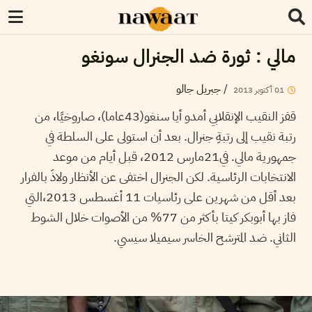
مالي : ثورة ضد الجنرال سونغو
جبريل جالو
/
2013
أكتوبر
01
قفز النقيب الإنقلابي أمدو أيا سنغو(43عاما)، صاروخيًا، من
رتبة نقيب إلى رتبةِ جنرال. بعد أن استولى على السلطة في
جمهورية مالي. في21مارس 2012، قبل أيام من موعد
الانتخابات الرئاسية. لكن الجنرال اختفى عن الأنظار ولاذَ بالفرار
بعد أقل من شهرين على رئاسيات 11 أغسطس 2013،التي
فاز بها أبوبكر كيتا بأكثر من 77% من الأصوات خلال الشوط
الثاني. ضد المترشح الخاسر سيميلا سيسي.