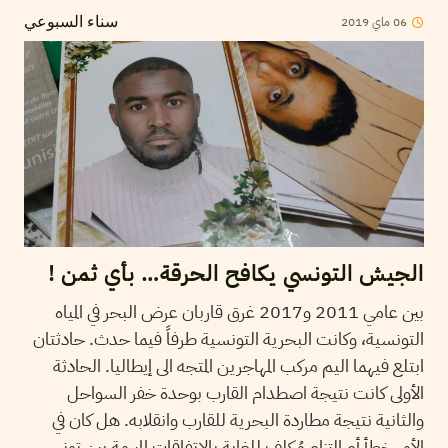
2019
ماي
06
سناء السبوعي
الجيش التونسي يكافح الحرقة… بأي ثمن !
بين عامي 2011 و2017 غرق قاربان عرض البحر في المياه
التونسية، وكانت البحرية التونسية طرفاً فيما حدث. حادثتان
ابتلع فيهما اليم مركب المهاجرين المتجه الى إيطاليا. الحادثة
الأولى كانت نتيجة اصطدام القارب بوحدة خفر السواحل
والثانية نتيجة مطاردة البحرية للقارب وانقلابه. هل كان في
الأمر خطأ أم التزام مُكلف للغاية بالاتفاقات المبرمة بين تونس