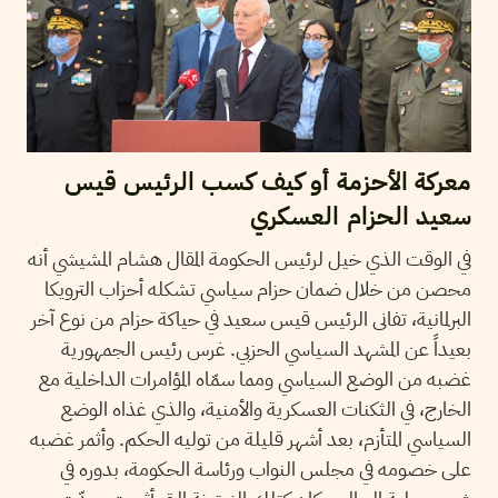
معركة الأحزمة أو كيف كسب الرئيس قيس
سعيد الحزام العسكري
في الوقت الذي خيل لرئيس الحكومة المقال هشام المشيشي أنه
محصن من خلال ضمان حزام سياسي تشكله أحزاب الترويكا
البرلمانية، تفانى الرئيس قيس سعيد في حياكة حزام من نوع آخر
بعيداً عن المشهد السياسي الحزبي. غرس رئيس الجمهورية
غضبه من الوضع السياسي ومما سمّاه المؤامرات الداخلية مع
الخارج، في الثكنات العسكرية والأمنية، والذي غذاه الوضع
السياسي المتأزم، بعد أشهر قليلة من توليه الحكم. وأثمر غضبه
على خصومه في مجلس النواب ورئاسة الحكومة، بدوره في