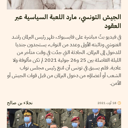
الجيش التونسي، مارد اللعبة السياسية عبر
العقود
في فيديو بثّ مباشرة على فايسبوك، ظهر رئيس البرلمان راشد
الغنوشي ونائبته الأولى وعدد من النواب، يستجدون جنديا
للدخول إلى البرلمان. الحادثة التي جدّت في وقت متأخر من
الليلة الفاصلة بين 25 و26 جولية 2021 لم تكن مألوفة ولا
عادية. فلم يسبق في تونس أن مُنع رئيس مجلس نواب
الشعب أو أعضاؤه من دخول البرلمان من قبل قوات الجيش أو
الأمن.
2021
أوت
18
نجلاء بن صالح