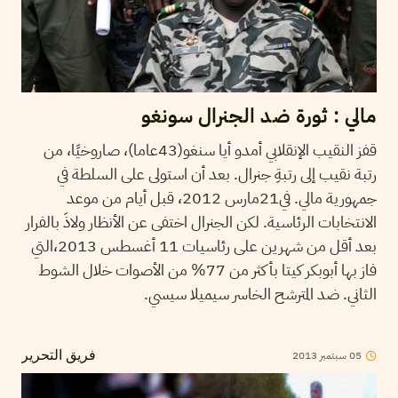
مالي : ثورة ضد الجنرال سونغو
قفز النقيب الإنقلابي أمدو أيا سنغو(43عاما)، صاروخيًا، من
رتبة نقيب إلى رتبةِ جنرال. بعد أن استولى على السلطة في
جمهورية مالي. في21مارس 2012، قبل أيام من موعد
الانتخابات الرئاسية. لكن الجنرال اختفى عن الأنظار ولاذَ بالفرار
بعد أقل من شهرين على رئاسيات 11 أغسطس 2013،التي
فاز بها أبوبكر كيتا بأكثر من 77% من الأصوات خلال الشوط
الثاني. ضد المترشح الخاسر سيميلا سيسي.
2013
سبتمبر
05
فريق التحرير