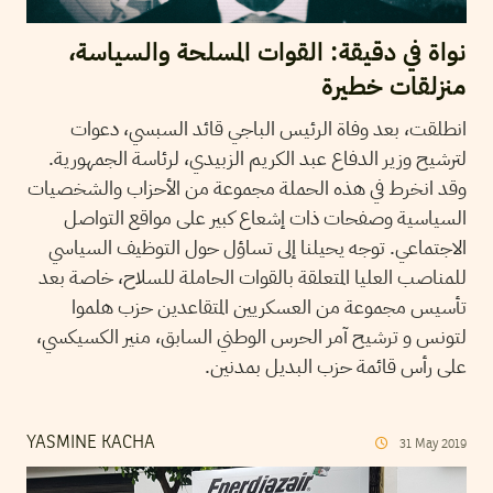
نواة في دقيقة: القوات المسلحة والسياسة،
منزلقات خطيرة
انطلقت، بعد وفاة الرئيس الباجي قائد السبسي، دعوات
لترشيح وزير الدفاع عبد الكريم الزبيدي، لرئاسة الجمهورية.
وقد انخرط في هذه الحملة مجموعة من الأحزاب والشخصيات
السياسية وصفحات ذات إشعاع كبير على مواقع التواصل
الاجتماعي. توجه يحيلنا إلى تساؤل حول التوظيف السياسي
للمناصب العليا المتعلقة بالقوات الحاملة للسلاح، خاصة بعد
تأسيس مجموعة من العسكريين المتقاعدين حزب هلموا
لتونس و ترشيح آمر الحرس الوطني السابق، منير الكسيكسي،
على رأس قائمة حزب البديل بمدنين.
YASMINE KACHA
31
May
2019