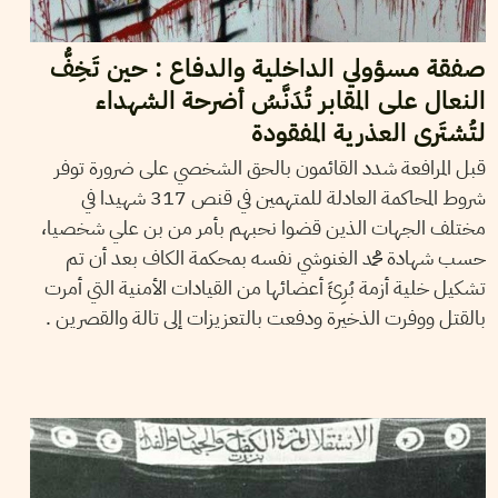
صفقة مسؤولي الداخلية والدفاع : حين تَخِفُّ
النعال على المقابر تُدَنَّسُ أضرحة الشهداء
لتُشتَرى العذرية المفقودة
قبل المرافعة شدد القائمون بالحق الشخصي على ضرورة توفر
شروط المحاكمة العادلة للمتهمين في قنص 317 شهيدا في
مختلف الجهات الذين قضوا نحبهم بأمر من بن علي شخصيا،
حسب شهادة محمد الغنوشي نفسه بمحكمة الكاف بعد أن تم
تشكيل خلية أزمة بُرِئَ أعضائها من القيادات الأمنية التي أمرت
بالقتل ووفرت الذخيرة ودفعت بالتعزيزات إلى تالة والقصرين .
2014
مارس
21
فريد الرحالي