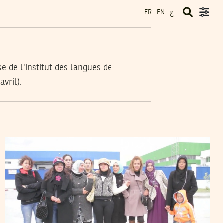
ع
FR
EN
se de l'institut des langues de
vril).
2014
مارس
24
فريد الرحالي