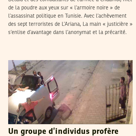
de la poudre aux yeux sur « l’armoire noire » de
l’assassinat politique en Tunisie. Avec l’achèvement
des sept terroristes de L’Ariana, La main « justicière »
s’enlise d’avantage dans l’anonymat et la précarité.
FERID RAHALI
14
Aug
2013
Un groupe d’individus profère