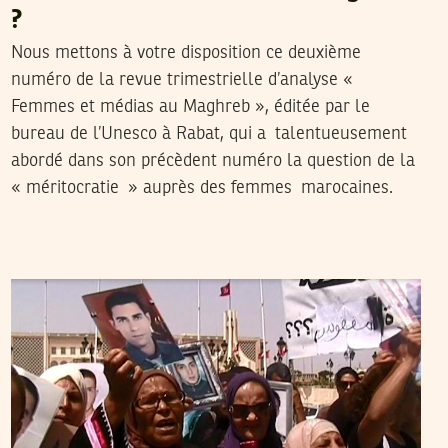
?
Nous mettons à votre disposition ce deuxième
numéro de la revue trimestrielle d’analyse «
Femmes et médias au Maghreb », éditée par le
bureau de l’Unesco à Rabat, qui a talentueusement
abordé dans son précèdent numéro la question de la
« méritocratie » auprès des femmes marocaines.
FERID RAHALI
22
Jul
2013