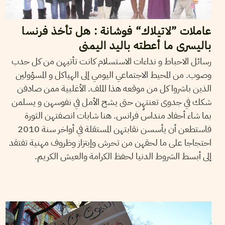
عاملات ”لاتيلاك“ فوشانة : هل تأخذ فرنسا
باليسرى ما أعطته باليد اليمنى
رسائل الاحباط و نداءات الاستسلام كانت تأتيهن من كل حدب
وصوب. من المحيط الاجتماعي اليومي إلى الهياكل و المسؤولين
الذين باشروا كل من موقعه هذا الملف. الأغلبية ممن صادفن
شكك في جدوى تعنتهٍن حتى يشح الأمل في نفوسهن و يسلمن
بما شاء أحفاد منداس فرانس. هنا شابات انصفتهن الثورة
فاستطعن أن يأسسن نقابتهن المستقلة في أواخر سنة 2010
احتجاجا على ما لحقهن من تحرش وإبتزاز وظروف مهنية تفتقد
إلى أبسط الشروط الدنيا لحفظ الكرامة والعيش الكريم.
2014
مارس
17
فريد الرحالي