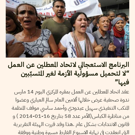
البرنامج الاستعجالي لاتحاد المعطلين عن العمل
“لا لتحميل مسؤولية الأزمة لغير المتسبّبين
فيها”
عقد اتحاد المعطلين عن العمل بمقره المركزي اليوم 14 مارس
ندوة صحفية عرض خلالها ألامين العام سالم العياري وعضوا
المتكب التنفيذي سهيل عيدودي وأحمد ساسي موقف المنظمة
من مناظرة الكباس(الأمر عدد 58 بتاريخ 16-01-2014 ) و
قانون الانتدابات بشكل عام .هذا وقد قررت الهيئة التقريرية
التي انعقدت في نهاية الاسبوع الفارط مسيرة وطنية ووقفة