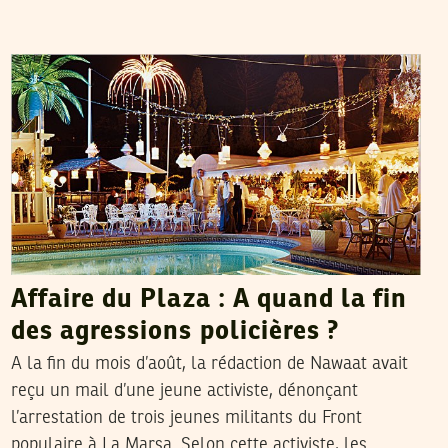
FERID RAHALI
16
Sep
2013
Affaire du Plaza : A quand la fin
des agressions policières ?
A la fin du mois d’août, la rédaction de Nawaat avait
reçu un mail d’une jeune activiste, dénonçant
l’arrestation de trois jeunes militants du Front
populaire à La Marsa. Selon cette activiste, les