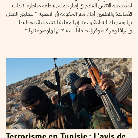
احتجاجية الاثنين القادم في إطار حملة لمقاطعة مناظرة انتداب
الأساتذة والمعلمين أمام مقر الحكومة في القصبة ” لتعليق العمل
بها وتشريك المنظمة رسميّا في العملية التشغيلية، تخطيطا
وإشرافا ومراقبة وفرزا، ضمانا لشفافيّتها ولموضوعيّتها “
FERID RAHALI
23
Aug
2013
Terrorisme en Tunisie : L’avis de