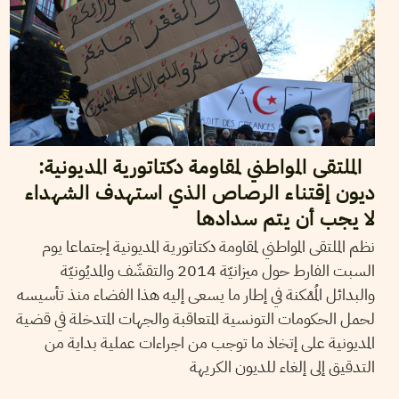
الملتقى المواطني لمقاومة دكتاتورية المديونية:
ديون إقتناء الرصاص الذي استهدف الشهداء
لا يجب أن يتم سدادها
نظم الملتقى المواطني لمقاومة دكتاتورية المديونية إجتماعا يوم
السبت الفارط حول ميزانيّة 2014 والتقشّف والمديُونيّة
والبدائل المُمْكنة في إطار ما يسعى إليه هذا الفضاء منذ تأسيسه
لحمل الحكومات التونسية المتعاقبة والجهات المتدخلة في قضية
المديونية على إتخاذ ما توجب من اجراءات عملية بداية من
التدقيق إلى إلغاء للديون الكريهة