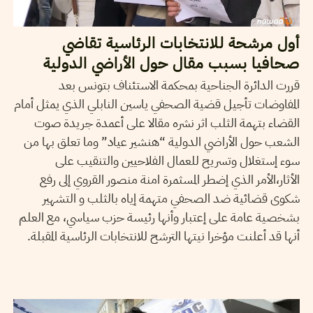
أول مرشحة للانتخابات الرئاسية تقاضي
صحافيا بسبب مقال حول الأراضي الدولية
قررت الدائرة الجناحية بمحكمة الاستئناف بتونس بعد
المفاوضات تأجيل قضية الصحفي ياسين النابلي الذي يمثل أمام
القضاء بتهمة الثلب اثر نشره مقالا على أعمدة جريدة صوت
الشعب حول الأراضي الدولية “هنشير عياد” وما تعلق بها من
سوء إستغلال وتسريح للعمال الفلاحيين والتنقيب على
الأثار،الأمر الذي إضطر المسثمرة امنة منصور القروي إلى رفع
شكوى قضائية ضد الصحفي متهمة إياه بالثلب و التشهير
بشخصية عامة على إعتبار وأنها رئيسة حزب سياسي، مع العلم
أنها قد أعلنت مؤخرا نيتها الترشح للانتخابات الرئاسية المقبلة.
2014
مارس
14
فريد الرحالي