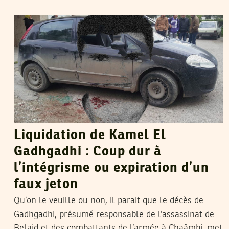
FERID RAHALI
10
Feb
2014
Liquidation de Kamel El
Gadhgadhi : Coup dur à
l’intégrisme ou expiration d’un
faux jeton
Qu’on le veuille ou non, il parait que le décès de
Gadhgadhi, présumé responsable de l’assassinat de
Belaid et des combattants de l’armée à Chaâmbi, met