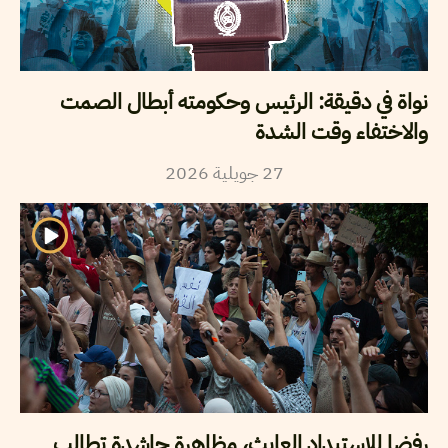
نواة في دقيقة: الرئيس وحكومته أبطال الصمت
والاختفاء وقت الشدة
2026
جويلية
27
رفضا للاستبداد العابث، مظاهرة حاشدة تطالب