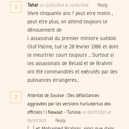
Tahar
Reply
on 11/02/2014 at 11/02/2014
1
Vivre cinquante ans ? peut etre moins ,
peut etre plus, on attend toujours le
dénouement de
l assassinat du premier ministre suédois
Olof Palme, tué le 28 fevrier 1986 et dont
le meurtrier court toujours .. Surtout si
les assassinats de Belaid et de Brahmi
ont été commandités et exécutés par des
puissances etrangeres..
Attentat de Sousse : Des défaillances
2
aggravées par les versions hurluberlus des
officiels ! | Nawaat - Tunisia
on 06/07/2015 at
Reply
06/07/2015