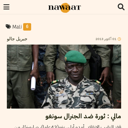
Mali
6
2013
أكتوبر
01
جبريل جالو
مالي : ثورة ضد الجنرال سونغو
قفز النقيب الإنقلابي أمدو أيا سنغو(43عاما)، صاروخيًا، من