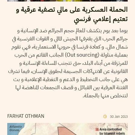
الحملة العسكرية على مالي تصفية عرقية و
تعتيم إعلامي فرنسي
يوما بعد يوم يتكشف للعالم حجم الجرائم ضد الإنسانية و
جرائم الحرب التي يقترفها الجيش المالي و القوات الفرنسية في
شمال مالي. و كعادة فرنسا في حروبها الاستعمارية، فهي تقوم
بعملية مناولة (Out sourcing) الجانب القاتم من الحرب
للمرتزقة من أبناء البلد، حتى تتجنب المساءلة الإنسانية و
القانونية عن الانتهاكات الجسيمة لحقوق الإنسان، فيما تشرف
هي على جانب التخطيط و الدعم و التغطية الإعلامية و بث
الفتنة العرقية بين القبائل و قصف التجمعات المناهضة لها
لتتخلص منها بالجملة.
FARHAT OTHMAN
30
Jan
2013