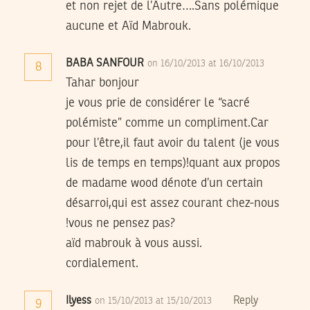
et non rejet de l’Autre….Sans polémique
aucune et Aïd Mabrouk.
BABA SANFOUR
on 16/10/2013 at 16/10/2013
8
Tahar bonjour
je vous prie de considérer le “sacré
polémiste” comme un compliment.Car
pour l’être,il faut avoir du talent (je vous
lis de temps en temps)!quant aux propos
de madame wood dénote d’un certain
désarroi,qui est assez courant chez-nous
!vous ne pensez pas?
aïd mabrouk à vous aussi.
cordialement.
Ilyess
Reply
on 15/10/2013 at 15/10/2013
9