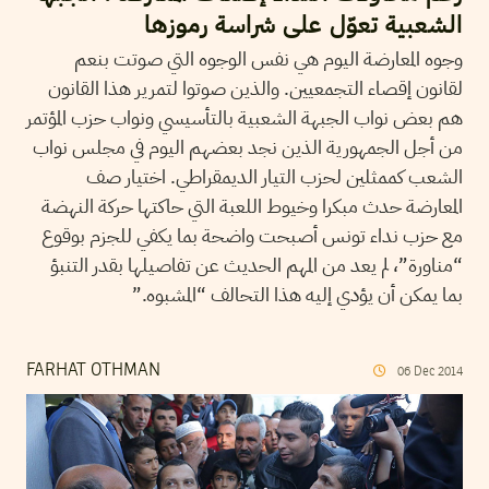
الشعبية تعوّل على شراسة رموزها
وجوه المعارضة اليوم هي نفس الوجوه التي صوتت بنعم
لقانون إقصاء التجمعيين. والذين صوتوا لتمرير هذا القانون
هم بعض نواب الجبهة الشعبية بالتأسيسي ونواب حزب المؤتمر
من أجل الجمهورية الذين نجد بعضهم اليوم في مجلس نواب
الشعب كممثلين لحزب التيار الديمقراطي. اختيار صف
المعارضة حدث مبكرا وخيوط اللعبة التي حاكتها حركة النهضة
مع حزب نداء تونس أصبحت واضحة بما يكفي للجزم بوقوع
“مناورة”، لم يعد من المهم الحديث عن تفاصيلها بقدر التنبؤ
بما يمكن أن يؤدي إليه هذا التحالف “المشبوه.”
FARHAT OTHMAN
06
Dec
2014