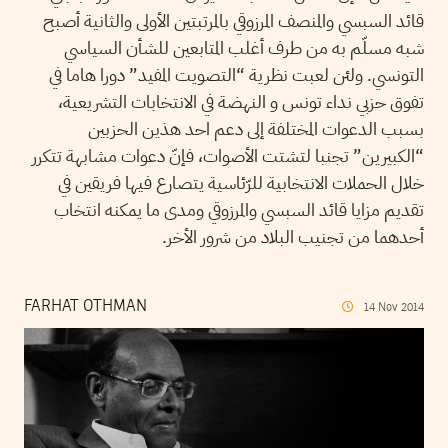
قائد السبسي والمنصف المرزوقي بالمرتبتين الأولى والثانية أصبح
شبه مسلّم به من طرف أغلب المتابعين للشأن السياسي
التونسي. ولئن لعبت نظرية “التصويت المفيد” دورا هاما في
تفوق حزبي نداء تونس و النهضة في الانتخابات التشريعية،
بسبب الدعوات المختلفة إلى دعم احد هذين الحزبين
“الكبيرين” تجنبا لتشتت الأصوات، فإنّ دعوات مشابهة تتكرر
خلال الحملات الانتخابية للرّئاسية يتصارع فيها فريقين في
تقديم مزايا قائد السبسي والمرزوقي ومدى ما يمكنه انتخاب
أحدهما من تجنيب البلاد من شرور الأخر.
FARHAT OTHMAN
14
Nov
2014