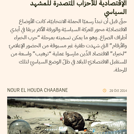
الإقتصادية للأحزاب المتصدرة للمشهد
السياسي
حتّى قبل أن تبدأ رسميّا الحملة الانتخابيّة، كانت الأوضاع
الاقتصاديّة محور المعركة السياسيّة والورقة الأكثر بريقا في أيدي
أطراف الصراع. وهو ما يمكن تسميته بمرحلة “حرب الخبراء
والأرقام” التي شهدت طفرة غير مسبوقة من الحضور الإعلاميّ
“لخبراء” الاقتصاد الذّين مارسوا عملية “ترهيب” واسعة من
المستقبل الاقتصاديّ للبلاد في ظلّ الوضع السياسيّ لتلك
المرحلة.
NOUR EL HOUDA CHAABANE
29
Oct
2014