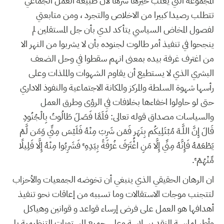
المجموعة التي يغلب خيرها شرها لأن طبيعة العمل الجماعي
تتطلب رصيدا كبيرا من الاخلاص والتجرد ، ومن متابعتي
لفصول المخاض السياسي يتأكد لدي بأن جل المستقلين لم
ينجحوا في تنفيذ أمر طالوت لجنوده بأن لا يشربوا من النهر الا
من اغترف غرفة بيده بمعنى انهم سقطوا في وحل الضعف
البشري الذي لا يستطيع أن يقاوم الشهوات والملذات وعلى
رأسها شهوة السلطة والمركز والمكانة الاجتماعية والنفوذ الاداري
حتى لو حاولوا اخفاءها بخلافات في الرؤى وطرق العمل
والسياسات مصداق قوله تعالى: فَلَمَّا فَصَلَ طَالُوتُ بِالْجُنُودِ
قَالَ إِنَّ اللَّـهَ مُبْتَلِيكُم بِنَهَرٍ فَمَن شَرِبَ مِنْهُ فَلَيْسَ مِنِّي وَمَن لَّمْ
يَطْعَمْهُ فَإِنَّهُ مِنِّي إِلَّا مَنِ اغْتَرَفَ غُرْفَةً بِيَدِهِ ۚ فَشَرِبُوا مِنْهُ إِلَّا قَلِيلًا
مِّنْهُمْ ۚ.
ان الرهان الحقيقي الذي ينبغي أن تخوضه الجمعيات والأحزاب
لتتجنب موجات الاستقالات وما تسببه من إعاقات نحو تنفيذ
أهدافها هو العمل على فرض إرساء قواعد و قوانين وهياكل
وأطر لممارسة النقد بسلاسة وعلى جميع المستويات التنظيمية بل