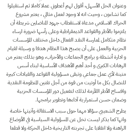
وعنوان الحل الأسهل، أقول لهم أعطوني عملا كاملا ثم استقيلوا
كما تشاءون ، وحيث انه لا وجود لعمل مثالي ، يعتبر مشروع
الحراك الاسلامي مدعاة لاستقطاب جهود المناضلين شريطة أن
يلتزموا بالأطر والقواعد الديمقراطية وعلى رأسها ضرورة ارساء
نظام متكامل لممارسة النقـد الفعال داخل مختلف المؤسسات
الحزبية والعمل على أن يصبح هذا النظام هدفا و وسيلة لقيام
و ادارة أنشطة و برامج الجماعات والأحزاب، وهو بذلك يعتبر من
الرهانات الكبرى و أحد أهم الأهداف الأساسية لبناء أسس
متينة لأي عمل جماعي وتبقى مسؤولية القواعد والقيادات كبيرة
للنضال بكل ما أوتيت من قوة من أجل تقنين المنظومة النقدية
وافساح الأطر اللآزمة لذلك لتفعيل دور المؤسسات الحزبية
وضمان حسن استمرارية آداءها وتطوير برامجها.
يطرح الشعيبي سؤالا مهما حول سبب الاستقالة وآنيتها خاصة
وانها كما يذكر ليست تخل عن المسؤولية السياسية في الأوضاع
الراهنة ولا انقلابا على تجربته التاريخية داخل الحركة ولا قطعا