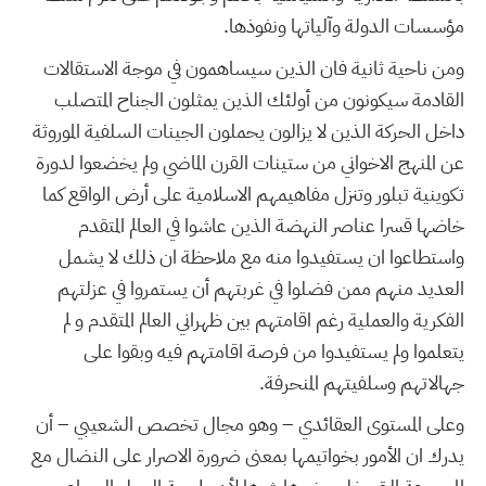
مؤسسات الدولة وآلياتها ونفوذها.
ومن ناحية ثانية فان الذين سيساهمون في موجة الاستقالات
القادمة سيكونون من أولئك الذين يمثلون الجناح المتصلب
داخل الحركة الذين لا يزالون يحملون الجينات السلفية الموروثة
عن المنهج الاخواني من ستينات القرن الماضي ولم يخضعوا لدورة
تكوينية تبلور وتنزل مفاهيمهم الاسلامية على أرض الواقع كما
خاضها قسرا عناصر النهضة الذين عاشوا في العالم المتقدم
واستطاعوا ان يستفيدوا منه مع ملاحظة ان ذلك لا يشمل
العديد منهم ممن فضلوا في غربتهم أن يستمروا في عزلتهم
الفكرية والعملية رغم اقامتهم بين ظهراني العالم المتقدم و لم
يتعلموا ولم يستفيدوا من فرصة اقامتهم فيه وبقوا على
جهالاتهم وسلفيتهم المنحرفة.
وعلى المستوى العقائدي – وهو مجال تخصص الشعيبي – أن
يدرك ان الأمور بخواتيمها بمعنى ضرورة الاصرار على النضال مع