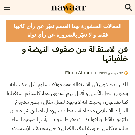
المقالات المنشورة بهذا القسم تعبّر عن رأي كاتبها
فقط و لا تعبّر بالضرورة عن رأي نواة
فن الاستقالة من صفوف النهضة و
خلفياتها
Monji Ahmed
/
02
ديسمبر
2013
للذين يجيدون فن الاستقالة وهو موقف سلبي بكل ملابساته
وعنوان الحل الأسهل، أقول لهم أعطوني عملا كاملا ثم استقيلوا
كما تشاءون ، وحيث انه لا وجود لعمل مثالي ، يعتبر مشروع
الحراك الاسلامي مدعاة لاستقطاب جهود المناضلين شريطة أن
يلتزموا بالأطر والقواعد الديمقراطية وعلى رأسها ضرورة ارساء
نظام متكامل لممارسة النقـد الفعال داخل مختلف المؤسسات