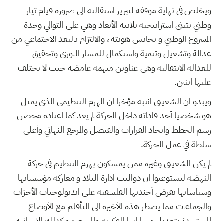
ويخلص في نهاية موقفه لتبرير استقالته الى ضرورة قيام تيار
وطني يتبنى استراتيجية ثلاثية الأبعاد وهي على التوالي وحدة
المشروع الوطني و تجانس هويته ، والالتزام بالبعد الاجتماعي من
عدالة وتشغيل وتنمية واستكمال للمسار الثوري وتحقيق
للعدالة الانتقالية وهي عناوين مبهمة غامضة حيث لا يختلف
عليها اثنين.
ويبدو ان الشعيبي انتبه مؤخرا ان الهرم التنظيمي الذي يمثل
هو شخصيا أحد قاداته داخل الحركة لم يعد كما اعتاده محضن
رسم الخطط واتخاذ القرارات والفيصل والمرجع النهائي وأعلى
سلطة في عمل الحركة.
لم يكن الشعيبي وغيره ممن يمسكون بهرم التنظيم في حركة
النهضة ليستوعبوا ان دواليب ادارة البلاد و معاركة مؤسساتها
وسياساتها تفرض أجندتها الفلسفية على ايديولوجيات الأحزاب
والجماعات مما يضطر هذه الأخيرة الى التأقلم مع الأوضاع
المستجدة بتعديل مساراتها الفكرية والمرجعية و كذلك الاجرائية