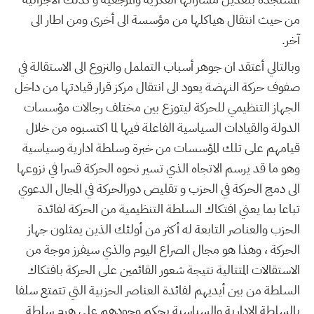
من حيث انتقال هياكلها من مؤسسة الى أخرى ومن اطار الى
آخر.
وبالتالي أعتقد ان جوهر أسباب التململ والنزوع الى الاستقالة في
صفوف حركة النهضة يعود الى انتقال مركز قرار قيادتها من داخل
الجهاز التنظيمي للحركة ليتوزع بين مختلف رجالات مؤسسات
الدولة والقيادات السياسية الفاعلة فيها لما اكتسبوه من خلال
قيامهم على تلك المؤسسات من خبرة وسلطة ادارية وسياسية
وهو ما قد يرسم الاتجاه الذي تسير نحوه الحركة قسرا في نزوعها
الى دمج الحركة في الحزب و تقليص دورالحركة في المجال الدعوي
تباعا بما يعني افتكاك السلطة التنظيمية من الحركة لفائدة
الحزب والعناصر التابعة له أكثر من أولئك الذين يمثلون جهاز
الحركة ، وهذا هو مجال الصراع اليوم والذي سيفرز موجة من
الاستقالات المتتالية نتيجة شعور القائمين على الحركة بافتكاك
السلطة من بين أيديهم لفائدة العناصر الحزبية التي تتمتع سلفا
بالسلطة الادارية والسياسية بحكم وجودهم على هرم سلطة