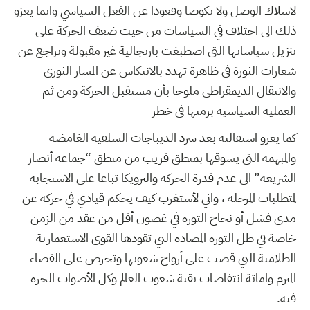
لاسلاك الوصل ولا نكوصا وقعودا عن الفعل السياسي وانما يعزو
ذلك الى اختلاف في السياسات من حيث ضعف الحركة على
تنزيل سياساتها التي اصطبغت بارتجالية غير مقبولة وتراجع عن
شعارات الثورة في ظاهرة تهدد بالانتكاس عن المسار الثوري
والانتقال الديمقراطي ملوحا بأن مستقبل الحركة ومن ثم
العملية السياسية برمتها في خطر
كما يعزو استقالته بعد سرد الديباجات السلفية الغامضة
والمبهمة التي يسوقها بمنطق قريب من منطق “جماعة أنصار
الشريعة” الى عدم قدرة الحركة والترويكا تباعا على الاستجابة
لمتطلبات المرحلة ، واني لأستغرب كيف يحكم قيادي في حركة عن
مدى فشل أو نجاح الثورة في غضون أقل من عقد من الزمن
خاصة في ظل الثورة المضادة التي تقودها القوى الاستعمارية
الظلامية التي قضت على أرواح شعوبها وتحرص على القضاء
المبرم واماتة انتفاضات بقية شعوب العالم وكل الأصوات الحرة
فيه.