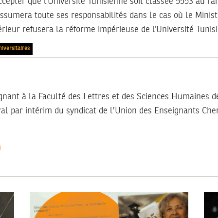
epter que l’Université Tunisienne soit classée 5553 au ran
ssumera toute ses responsabilités dans le cas où le Minist
ieur refusera la réforme impérieuse de l’Université Tunis
iversitaires
ignant à la Faculté des Lettres et des Sciences Humaines d
al par intérim du syndicat de l'Union des Enseignants Cher