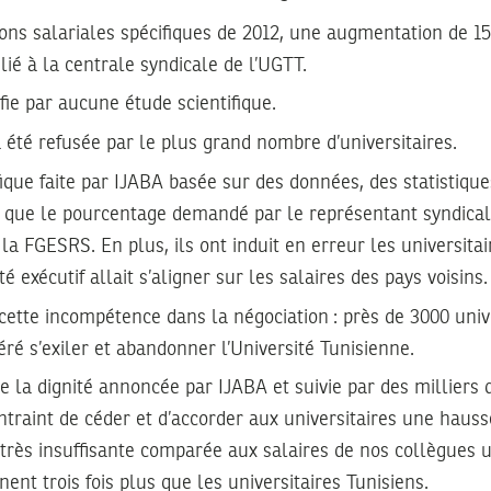
ions salariales spécifiques de 2012, une augmentation de 
ilié à la centrale syndicale de l’UGTT.
ifie par aucune étude scientifique.
 été refusée par le plus grand nombre d’universitaires.
ique faite par IJABA basée sur des données, des statistiques
 que le pourcentage demandé par le représentant syndical é
a FGESRS. En plus, ils ont induit en erreur les universitai
é exécutif allait s’aligner sur les salaires des pays voisins.
cette incompétence dans la négociation : près de 3000 unive
ré s’exiler et abandonner l’Université Tunisienne.
e la dignité annoncée par IJABA et suivie par des milliers d’
ontraint de céder et d’accorder aux universitaires une hau
rès insuffisante comparée aux salaires de nos collègues u
ent trois fois plus que les universitaires Tunisiens.