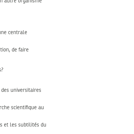
’un autre organisme
’une centrale
tion, de faire
s?
 des universitaires
rche scientifique au
 et les subtilités du