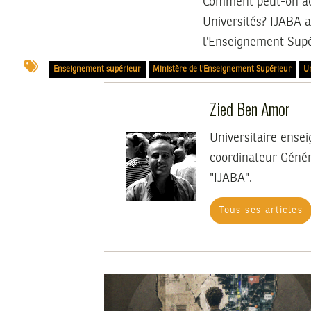
Comment peut-on acc
Universités? IJABA a
l’Enseignement Supér
Enseignement supérieur
Ministère de l'Enseignement Supérieur
Un
Zied Ben Amor
Universitaire ense
coordinateur Génér
"IJABA".
Tous ses articles