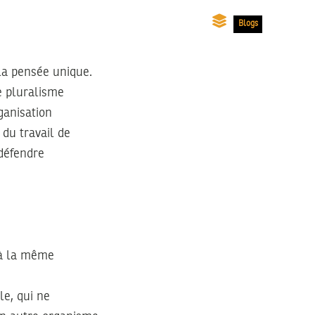
Blogs
la pensée unique.
e pluralisme
ganisation
 du travail de
défendre
 à la même
le, qui ne