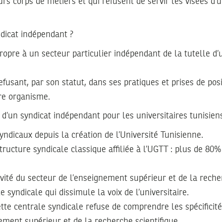
rs corps de métiers et qui refusent de servir les visées d
dicat indépendant ?
propre à un secteur particulier indépendant de la tutelle d
efusant, par son statut, dans ses pratiques et prises de posi
re organisme.
 d’un syndicat indépendant pour les universitaires tunisien
yndicaux depuis la création de l’Université Tunisienne.
tructure syndicale classique affiliée à l’UGTT : plus de 80%
ivité du secteur de l’enseignement supérieur et de la reche
e syndicale qui dissimule la voix de l’universitaire.
ette centrale syndicale refuse de comprendre les spécificités
ement supérieur et de la recherche scientifique.