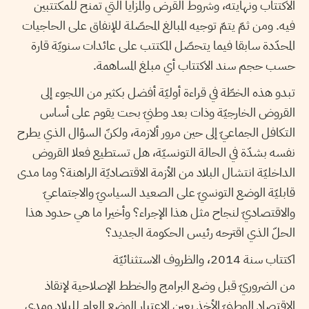
الاكتتاب ونهايته، وشروط القرض والمزايا التي تمنح للمكتتبين
فيه. ومن ثمّ يتمّ توجيه المبالغ المحصّلة للإنفاق على الحاجيات
المحدّدة سابقا فيما يتحصّل المكتتب على عائدات سنويّة قارة
حسب حجم سند الاكتتاب أي مبلغ المساهمة.
تبدو هذه الخطّة في قراءة أوليّة أفضل بكثير من اللجوء إلى
القروض الخارجيّة وذات بعد وطنيّ بحت يقوم على أساس
التكافل الجماعيّ إلى حين مرور ألازمة، ولكنّ السؤال الذي يطرح
نفسه بشدّة في الحالة التونسيّة، هل تستطيع فعلا القروض
الداخليّة انتشال البلاد من الأزمة الاقتصاديّة الراهنة؟ وما مدى
قابليّة الوضع التونسيّ على الصعيد السياسيّ والاجتماعيّ
والاقتصاديّ لنجاح مثل هذا الإجراء؟ وأخيرا ما هي حدود هذا
الحلّ الذي اقترحه رئيس الحكومة الجديد؟
اكتتاب سنة 2014، والظروف الاستثنائيّة
من الضروريّ قبل وضع البرامج والخطط الإصلاحية لإنقاذ
الاقتصاد الوطنيّ الأخذ بعين الاعتبار الوضع العام للبلاد ومدى