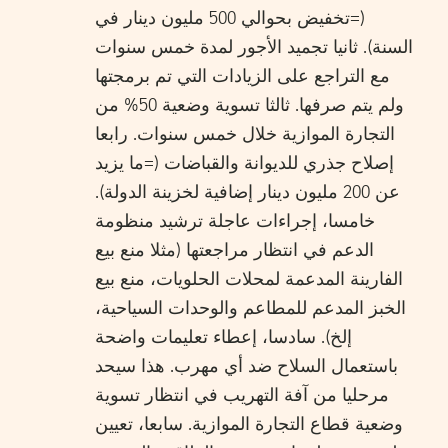
(=تخفيض بحوالي 500 مليون دينار في
السنة). ثانيا تجميد الأجور لمدة خمس سنوات
مع التراجع على الزيادات التي تم برمجتها
ولم يتم صرفها. ثالثا تسوية وضعية 50% من
التجارة الموازية خلال خمس سنوات. رابعا
إصلاح جذري للديوانة والقباضات (=ما يزيد
عن 200 مليون دينار إضافية لخزينة الدولة).
خامسا، إجراءات عاجلة ترشيد منظومة
الدعم في انتظار مراجعتها (مثلا منع بيع
الفارينة المدعمة لمحلات الحلويات، منع بيع
الخبز المدعم للمطاعم والوحدات السياحية،
إلخ). سادسا، إعطاء تعليمات واضحة
باستعمال السلاح ضد أي مهرب. هذا سيحد
مرحليا من آفة التهريب في انتظار تسوية
وضعية قطاع التجارة الموازية. سابعا، تعيين