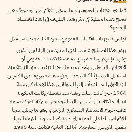
فما هو الاكتتاب العموميّ أو ما يسمّى بالاقتراض الوطنيّ؟ وهل
تنجح هذه الخطوة في مثل هذه الظروف في إنقاذ الاقتصاد
الوطنيّ؟
تونس تفتح باب الاكتتاب العموميّ للمرّة الثالثة منذ الاستقلال
يبدو هذا المصطلح غامضا لدى العديد من المواطنين الذين
وجّهت إليهم رسالة مهدي جمعة، فالاكتتاب العموميّ أو
الاقتراض الداخليّ ورغم أنّه يدخل حيّز التنفيذ للمرّة الثالثة منذ
استقلال البلاد، إلاّ أنّ التباعد الزمني جعله مجهولا لدى الكثيرين.
المرّة الأولى التي التجأت إليها الدولة إلى هذا الإجراء كان سنة
1964 حين كانت البلاد ورشة بناء نشيطة وكانت الحكومة
آنذاك منكبّة على تأسيس الدولة وخوض معركة تنمويّة صعبة
عقب خروج الاستعمار العسكريّ الفرنسيّ، وهو ما جعلها تلجأ
للاقتراض الداخليّ لتعبئة الموارد وتوفير السيولة اللازمة التي لم
تغطّها القروض الخارجيّة. أمّا المرّة الثانية فكانت سنة 1986