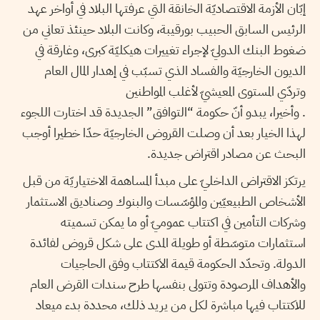
إبّان الأزمة الاقتصاديّة الخانقة التي عرفتها البلاد في أواخر عهد
الرئيس السابق الحبيب بورقيبة، وكانت البلاد حينئذ تعاني من
ضغوط البنك الدوليّ لإجراء تغييرات هيكليّة كبرى، وغارقة في
الديون الخارجيّة والفساد الذي تسبّب في إهدار المال العام
وتردّي المستوى المعيشيّ لأغلب المواطنين
. وأخيرا، يبدو أنّ حكومة “التوافق” الجديدة قد اختارت اللجوء
لهذا الخيار بعد أن وصلت القروض الخارجيّة حدّا خطيرا أوجب
البحث عن مصادر اقتراض جديدة.
يرتكز الاقتراض الداخليّ على مبدأ المساهمة الاختياريّة من قبل
الأشخاص الطبيعيّين والمؤسّسات والبنوك وصناديق الاستثمار
وشركات التأمين في اكتتاب عموميّ أو ما يمكن تسميته
استثمارات متوسّطة أو طويلة المدى على شكل قروض لفائدة
الدولة. وتحدّد الحكومة قيمة الاكتتاب وفق الحاجيات
والأهداف المرصودة وتتولى بنفسها طرح سندات القرض العام
للاكتتاب فيها مباشرة لكل من يريد ذلك، محددة بدء ميعاد