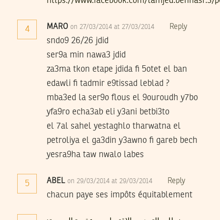
https://www.facebook.com/lamjed.bennasr.3/
MARO
Reply
on 27/03/2014 at 27/03/2014
4
sndo9 26/26 jdid
ser9a min nawa3 jdid
za3ma tkon etape jdida fi 5otet el ban
edawli fi tadmir e9tissad leblad ?
mba3ed la ser9o flous el 9ouroudh y7bo
yfa9ro echa3ab eli y3ani betbi3to
el 7al sahel yestaghlo tharwatna el
petroliya el ga3din y3awno fi gareb bech
yesra9ha taw nwalo labes
ABEL
Reply
on 29/03/2014 at 29/03/2014
5
chacun paye ses impôts équitablement