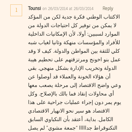
Tounsi
Reply
on 26/03/2014 at 26/03/2014
1
الاكتتاب الوطني فكرة جدية لكن من المؤكد
لا يمكن من توفير كل احتياجات الدولة من
الموارد لسببين: أولا، لأن الإمكانيات الداخلية
للأفراد والمؤسسات منهكة وثانيا لغياب شبه
كلي للثقة بين المواطن والدولة. كيف لا وقد
عمل بنو اخونج ومرتزقتهم على تحطيم هيبة
الدولة وتخريب الإدارة بشكل منهجي. بقي
أن هؤلاء الخونة والعملاء قد أوصلوا عن
وعي واضح الاقتصاد إلى مرحلة يصعب معها
أي محاولات إنقاذ فما بالك بالإصلاح. وكل
يوم يمر دون إجراء عمليات جراحية على هذا
الاقتصاد هو سير نحو الانهيار الاقتصادي
الكامل. بداية، أعتقد بأن النكباوي السابق
التكنوقراط جدااااا “جمعة مشوي” لم يصل