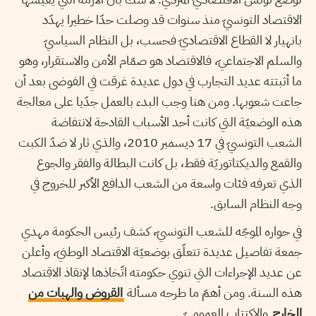
الاقتصاد التونسيّ منذ سنوات قد وصلت حدّا خطيرا يهدّد
بانهيار لا القطاع الاقتصاديّ فحسب، بل النظام السياسيّ
والسلم الاجتماعيّ، فالاقتصاد هو صمّام الأمن والاستقرار، وهو
ما أثبتته عديد التجارب في دول عديدة غرقت في الفوضى بعد أن
جاعت شعوبها. ومن هنا وجب البدء بالعمل جدّيا على معالجة
هذه الوضعيّة التي كانت أحد الأسباب القادحة لانتفاضة
الشعب التونسيّ في 17 ديسمبر 2010، والذي ثار لا ضدّ الكبت
والقمع والديكتاتوريّة فقط، بل كانت البطالة والفقر والجوع
الذي تعرفه فئات واسعة من الشعب الدافع الأكبر للخروج في
وجه النظام السابق.
في حواره الموجّه للشعب التونسيّ، كشف رئيس الحكومة مهدي
جمعة تفاصيل عديدة تتعلّق بوضعيّة الاقتصاد الوطنيّ، وأعلن
عن عديد الإجراءات التي تنوي حكومته اتّخاذها لإنقاذ الاقتصاد
هذه السنة. ومن أهمّ ما طرحه مسألة
القروض والهبات من
الخارج
والاكتتاب العموميّ.