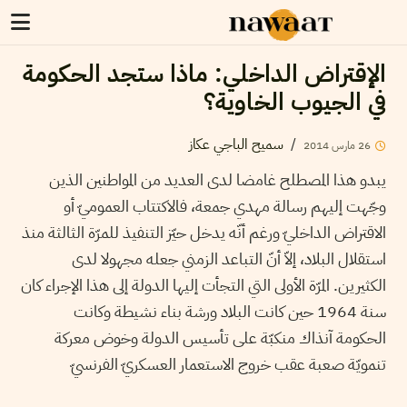
الإقتراض الداخلي: ماذا ستجد الحكومة
في الجيوب الخاوية؟
/
سميح الباجي عكاز
26
مارس
2014
يبدو هذا المصطلح غامضا لدى العديد من المواطنين الذين
وجّهت إليهم رسالة مهدي جمعة، فالاكتتاب العموميّ أو
الاقتراض الداخليّ ورغم أنّه يدخل حيّز التنفيذ للمرّة الثالثة منذ
استقلال البلاد، إلاّ أنّ التباعد الزمني جعله مجهولا لدى
الكثيرين. المرّة الأولى التي التجأت إليها الدولة إلى هذا الإجراء كان
سنة 1964 حين كانت البلاد ورشة بناء نشيطة وكانت
الحكومة آنذاك منكبّة على تأسيس الدولة وخوض معركة
تنمويّة صعبة عقب خروج الاستعمار العسكريّ الفرنسيّ