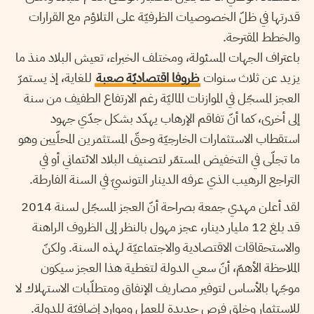
قدرتها في ظلّ الخصوصيات الظرفيّة على التلاؤم مع القرارات
والخطط المقترحة.
باعتراف الجهات المسئولة، ومختلف الخبراء، تعيش البلاد منذ ما
يزيد عن ثلاث سنوات
ظروفا اقتصاديّة صعبة
للغاية، إذ يستمرّ
العجز المسجّل في الموازنات الماليّة رغم الارتفاع الطفيف من سنة
إلى أخرى، كما أنّ تفاقم الإرهاب يهدّد بشكل جدّي جهود
استقطاب الاستثمارات الخارجيّة وحتّى المستثمرين المحلّيين وهو
ما تجلّى في التخفيض المستمّر لتصنيف البلاد الائتماني أو في
التراجع الرهيب الذي عرفه الدينار التونسيّ في السنة الفارطة.
لقد أعلن مهدي جمعة بصراحة أنّ العجز المسجّل لسنة 2014
قد بلغ 12 مليار دينار، عجز مهول بالنظر إلى الظروف الراهنة
والاستحقاقات الاقتصادية والاجتماعيّة لهذه السنة. ولكنّ
الملاحظة الأهمّ، أنّ سعي الدولة لتغطية هذا العجز سيكون
موجّها بالأساس لتوفير مصاريف الإنفاق ومتطلّبات الاستهلاك لا
للاستثمار وخلق فرص جديدة للعمل وموارد إضافيّة للدولة.