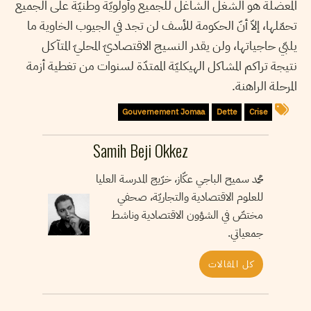
المعضلة هو الشغل الشاغل للجميع وأولويّة وطنيّة على الجميع
تحمّلها، إلاّ أنّ الحكومة للأسف لن تجد في الجيوب الخاوية ما
يلبّي حاجياتها، ولن يقدر النسيج الاقتصاديّ المحليّ المتآكل
نتيجة تراكم المشاكل الهيكليّة الممتدّة لسنوات من تغطية أزمة
المرحلة الراهنة.
Gouvernement Jomaa
Dette
Crise
Samih Beji Okkez
محمد سميح الباجي عكّاز، خرّيج المدرسة العليا
للعلوم الاقتصادية والتجاريّة، صحفي
مختصّ في الشؤون الاقتصادية وناشط
جمعياتي.
كل المقالات