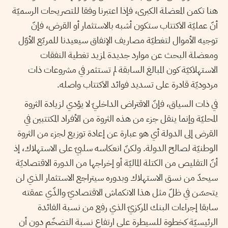
هنا تكمن المعضلة الكبرى، فإذا اعتبرنا وفقا للتصريحات الرسميّة
أنّ عمليّة الاكتتاب ستكون أشبه بالاستثمار أو القرض، فإنّ
توجيه الأموال لتغطيّة مصاريف الإنفاق سيعيدنا للمربّع الأوّل
ومعضلة البحث عن موارد جديدة لمزيد تغطية النفقات
الاستهلاكيّة كون المبالغ السابقة لم تستثمر في مشروعات ذات
مردوديّة قادرة على تسديد فوائد الاكتتاب واصله.
في ذات السياق، فإنّ الاقتراض الداخليّ لا يؤدي لزيادة الثروة
المحليّة وإنما ينقل جزء من هذه الثروة من الأفراد المكتتبين في
القرض إلى الدولة أي هو عبارة عن إعادة توزيع لجزء من الثروة
الوطنيّة لصالح الدولة. ولكنّ انعكاسه سلبيّ على الاستهلاك، إذ
أنّ التقليص من الكتلة الماليّة أو إخراجها من الدورة الاقتصاديّة
سيحدّ من نسق الاستهلاك وبدوره سيتراجع الاستثمار الذي لن
يتحسّن في ظلّ مثل هذا الانكماش الاقتصاديّ والذّي عمقته
سابقا إجراءات البنك المركزيّ الذي رفع من نسبة الفائدة
الرئيسيّة كخطوة للسيطرة على ارتفاع نسبة التضخّم دون أن