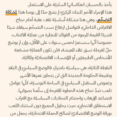
يأخذ بالحسبان انعكاساتها السلبيّة على الاستثمار.
هذا الإجراء الأخير للبنك المركزيّ لم يضع حدّا إلى يومنا هذا
لمشكلة
التضخّم
، وهي هنا مشكلة أساسيّة تقف عقبة أمام نجاح
الاقتراض الداخليّ، فتواصل ارتفاع نسب التضخّم سيفقد شيئا
فشيئا القيمة المرجوة من الفوائد المنتظرة من عمليّة الاكتتاب،
خصوصا أنّها ستستمرّ لخمس سنوات على الأقّل، وإن لم يوضع
حلّ لفرملة نسق غلاء المعيشة، فلن تكون العمليّة مشجّعة
للأشخاص الطبيعيّين أو المؤسّسات الاقتصاديّة والماليّة.
النقطة الثانيّة، هي سياسيّة بامتياز، فالوضع السياسيّ في البلاد
وطبيعة الحكومة الجديدة التي لن يتجاوز عمرها الأشهر
وغموض المستقبل السياسيّ في الساحة التونسيّة، كلّها عوامل
تلعب ضدّ نجاح هذه الخطوة المقترحة إن سلّمنا بصوابها.
فتصاعد الإرهاب واحتدام التجاذبات السياسيّة مع اقتراب
الاستحقاق الانتخابيّ، حيث يحاول الجميع دون استثناء اللعب
بورقة الوضع الاقتصاديّ لصالح الحملة الانتخابيّة، يجعل من