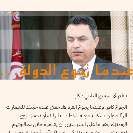
بقلم محمد سميح الباجي عكاز
الجوع كافر، وعندما يجوع الفرد فلا معنى عنده حينئذ للشعارات
الرنّانة ولن يسكت جوعه الخطابات الرنّانة أو تحفيز الروح
الوطنيّة، وهو ما على السياسيّين أن يفهموه خلال معالجتهم
لوضع تونس الاقتصاديّ المتردّي. لا شكّ بأنّ الأزمة التي يعيشها