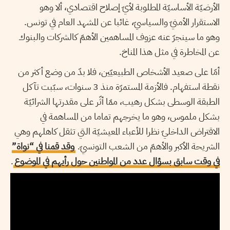
الأرضيّة الأساسيّة المطلوبة لأيّ إصلاح اقتصادي، ألا وهو
الاستقرار الأمنيّ والسياسيّ، غائبا عن المشهد العام في تونس.
وهو ما سينجرّ عنه عزوف المساهمين الأهمّ كالشركات والبنوك
عن المخاطرة في مثل هذا المناخ.
أمّا على صعيد الأشخاص الطبيعيّين، فلا بدّ من وضع أكثر من
نقطة استفهام. فالأزمة المستمرّة منذ 3 سنوات، سبّبت تآكل
الطبقة الوسطى بشكل رهيب، ممّا أثّر على مقدرتها الشرائيّة
بشكل ملموس، وهو ما يخرجهم تماما من المساهمة في
الاقتراض الداخليّ نظرا للأعباء المعيشيّة التي تثقل كاهلهم وهي
الشريحة الأكبر والأهمّ من الشعب التونسيّ.
وقد قمنا في “نواة”
في وقت سابق بسؤال عدد من المواطنين حول رأيهم في الموضوع
.