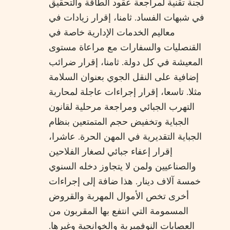
لجنة تقنية لمراجعة عقود الطاقة والتحقيق
في شبهات الفساد. ثامنا، إقرار زيادات في
معاليم الخدمات الإدارية خاصة في
القنصليات والسفارات مع مراعاة مستوى
المعيشة في كل دولة. ثامنا، إقرار ضرائب
إضافية على النقل الجوي بعنوان السلامة
مثلا. تاسعا، إقرار إجراءات عاجلة لمحاربة
التهرب الجبائي ومراجعة مرحلية لقانون
الجباية وتخفيض حجم المتمتعين بنظام
الجباية التقديرية في المهن الحرة. عاشرا،
إقرار إعفاء جبائي لصغار الفلاحين
والصناعيين ولمن لا يتجاوز دخله السنوي
خمسة آلاف دينار. هذا ضافة إلى إجراءات
أخرى تخص الأموال المهربة والقروض
المسمومة التي انتفع بها المقربون من
العصابات النوفمبرية والخوانجية وغيرها.