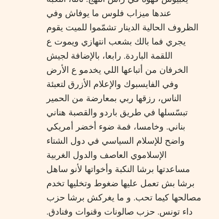
عندها ميزاب فلوس ما يوفاش وفي
الظروف الحالية الدينار تشمّموا للميت يقوم
يجري فما بالك بشعب انتهازي ويموت ع
اللقمة الباردة. رابعا، بالإضافة لجيش
الخرفان من أتباعها اللي يخدمو ع الأرض
وفي الفايسبوك والإعلام الأزرق لتعبئة
الناس، رزقها ربي بمعارضة من الحمير
تبسّسلها في طريق باردو والقصبة هناني
بناني. وخامسا، فمة ضوء أخضر أمريكي
واضح للإسلام السياسي في دول الشتاء
الإسلاموي العاصف والدول الغربية
مساعدتها برشا النكبة وأخواتها لأنو ساهل
برشا بش تعمل عليها ضغوط وتخليها تخدم
مصالحها كيما تحب. و ما يغركش برشا حزب
داء تونس. حزب صالونات وقنوات وفنادق.