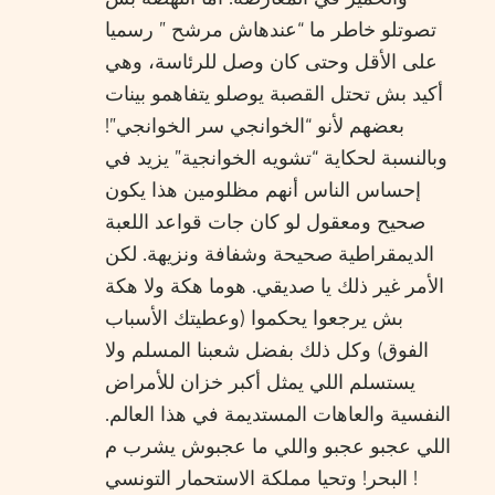
تصوتلو خاطر ما “عندهاش مرشح ” رسميا
على الأقل وحتى كان وصل للرئاسة، وهي
أكيد بش تحتل القصبة يوصلو يتفاهمو بينات
بعضهم لأنو “الخوانجي سر الخوانجي”!
وبالنسبة لحكاية “تشويه الخوانجية” يزيد في
إحساس الناس أنهم مظلومين هذا يكون
صحيح ومعقول لو كان جات قواعد اللعبة
الديمقراطية صحيحة وشفافة ونزيهة. لكن
الأمر غير ذلك يا صديقي. هوما هكة ولا هكة
بش يرجعوا يحكموا (وعطيتك الأسباب
الفوق) وكل ذلك بفضل شعبنا المسلم ولا
يستسلم اللي يمثل أكبر خزان للأمراض
النفسية والعاهات المستديمة في هذا العالم.
اللي عجبو عجبو واللي ما عجبوش يشرب م
البحر! وتحيا مملكة الاستحمار التونسي !