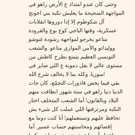
وحتى كان عندو امتداد ع الأرض راهو في
المواجهة الصحيحة ما يغلبش نكبة بني اخونج
آل شكوطوم إلا إذا دوروها انقلابات
عسكرية، وقتها الباجي كوع بوع والقرودة
متاعو يخرجو لمواجهة رشودة غنوشو
ووليداتو والأمن الموازي متاعو. والشعب
التونسي العظيم يتمتع بطرح كاطش من
مستوى عالي لا يقل دموية ع اللي صاير في
سوريا. وكله بما لا يخالف شرع الله!
بقي فيما يخص قاذورات التجمّع، كان جات
الدنيا دنيا راهو في ستة شهور انظافت منهم
البلاد وبالقانون! آما الشعب المتخلف اختار
النكبة ومرتزقتها اللي عملت كل شيء بش
تحافظ عليهم وتستعملهم! آنا كنت دوما مع
إقصائهم ومحاسبتهم حساب عسير. آما