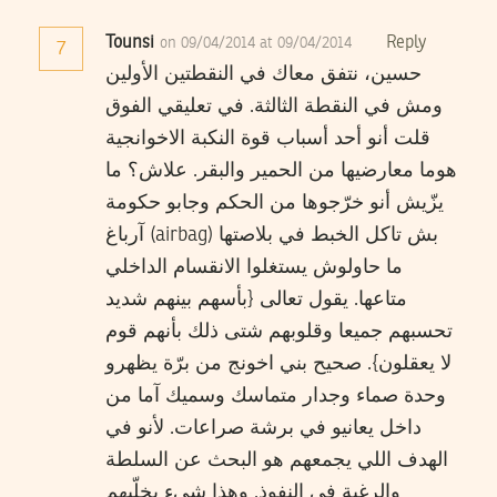
Tounsi
Reply
on 09/04/2014 at 09/04/2014
7
حسين، نتفق معاك في النقطتين الأولين
ومش في النقطة الثالثة. في تعليقي الفوق
قلت أنو أحد أسباب قوة النكبة الاخوانجية
هوما معارضيها من الحمير والبقر. علاش؟ ما
يزّيش أنو خرّجوها من الحكم وجابو حكومة
آرباغ (airbag) بش تاكل الخبط في بلاصتها
ما حاولوش يستغلوا الانقسام الداخلي
متاعها. يقول تعالى {بأسهم بينهم شديد
تحسبهم جميعا وقلوبهم شتى ذلك بأنهم قوم
لا يعقلون}. صحيح بني اخونج من برّة يظهرو
وحدة صماء وجدار متماسك وسميك آما من
داخل يعانيو في برشة صراعات. لأنو في
الهدف اللي يجمعهم هو البحث عن السلطة
والرغبة في النفوذ. وهذا شيء يخلّيهم