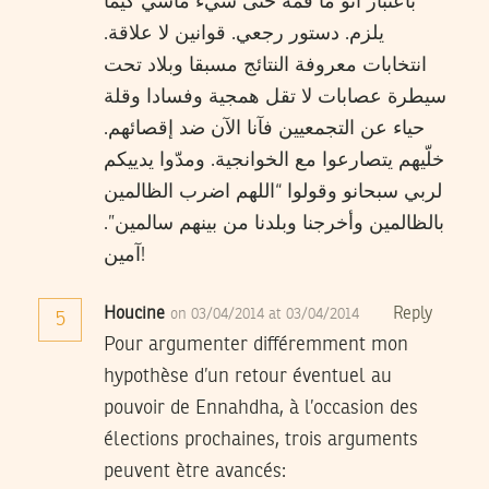
باعتبار أنو ما فمة حتى شيء ماشي كيما
يلزم. دستور رجعي. قوانين لا علاقة.
انتخابات معروفة النتائج مسبقا وبلاد تحت
سيطرة عصابات لا تقل همجية وفسادا وقلة
حياء عن التجمعيين فآنا الآن ضد إقصائهم.
خلّيهم يتصارعوا مع الخوانجية. ومدّوا يدييكم
لربي سبحانو وقولوا “اللهم اضرب الظالمين
بالظالمين وأخرجنا وبلدنا من بينهم سالمين”.
آمين!
Houcine
Reply
on 03/04/2014 at 03/04/2014
5
Pour argumenter différemment mon
hypothèse d’un retour éventuel au
pouvoir de Ennahdha, à l’occasion des
élections prochaines, trois arguments
peuvent ètre avancés: