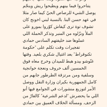
يتناحروا فيما بينهم ويطيحوا ريش وينجّم
يوصل الشيء للرصاص الحيّ كيما صار مثلا
في عهد حسن البنا. بالنسبة لبني اخونج كان
تشوف توة ترى كيفاش كوّروا بمورو على
الملأ ونزّلوه من المنبر وتذكر الحملة اللي
عملوها ضد خليفتهم السادس حمادي
تفجيرات وقت تكلم على “حكومة
تكنوقراط” بعد اغتيال شكري بلعيد. وقتها
غنّوشو بيدو هبط للميدان وخرج معاه فوق
الخمسين ألف خروف ونعجة خوانجية
وسلفية ومن مرتزقة الطرطور جابهم من
كامل الجمهورية بكيران وزارة النقل ووصل
الأمر لتوزيع منشورات في الجوامع فيها أنو
اللي ما يحضرش “لدعم الشرعية” كالفارّ من
الزحف. ومسألة الخلاف العميق بين حمادي