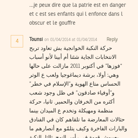
…je peux dire que la patrie est en danger
et c est ses enfants qui l enfonce dans l
obscur et le gouffre
Tounsi
Reply
on 01/04/2014 at 01/04/2014
4
حركة النكبة الخوانجية بش تعاود تربح
الانتخابات الجاية شئنا أم أبينا لأنو أسباب
“فوزها” في أكتوبر 2011 مازالت على حالها
وهي: أولا، برشة ديماغوجيا ولعب ع الوتر
الحساس متاع الهوية و”الإسلام في خطر”
و”أوفياء صادقون” في ظل وجود شعب
أكثره من الخرفان والحمير. ثانيا، حركة
منظمة ومهيكلة وتخدم ع الميدان بينما
حثالات المعارضة ما تلقاهم كان في الفنادق
والبارات الفاخرة وكيف يتلمّو مع أنصارهم ما
يعبيوش قهوة في رأس النهج. ثالثا، النكبة