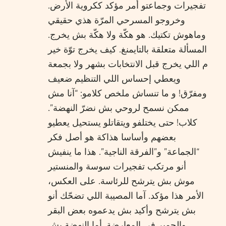
تفجيرات وجماعتو أمر مؤكد ككروية الأرض.
وخروجو المسرحي المرّة هذي حقيقي
وماهوش تكتيك. هو هكّة ولا هكّة بش يخرج.
المسألة متعلقة بالتايمنغ. كيف يخرج توّة خير
م اللي يخرج قبل الانتخابات بشهر ولا بجمعة
ويعطي إحساس اللي التنظيم ضعيف
ومفرّق! و ما تنساش ملخص كلامو: “آنا مش
ممكن نسمح لروحي بش نضرّ النهضة”.
كلاب! حتى يختلفو ويتقاتلو يستحيل يعطيو
بعضهم وأساسا هذاكة هو أصل فكر
“الجماعة” و”الفرقة الناجية”. هذا ما ينفيش
أنو مرتكب تفجيرات سوسة والمنستير
موش بش يترشح للرئاسة. على العكس،
الأمر هذا مؤكد. آما المصيبة اللي تضحّك أنو
بش يترشح وأكيد بش يدعموه بعض البقر
والحمير في المعارضة. أما النهضة بش