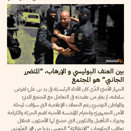
بين العنف البوليسي و الإرهاب، “المتضرر
الجانبي” هو المجتمع
الجهاز الأمنيّ الذّي كان الأداة الرئيسيّة في يد بن عليّ لفرض
سلطته، لم يغيّر من عقيدته في التعامل مع المجتمع المدنيّ
والمواطن التونسيّ رغم الحملات الإعلامية التي سوّقت لمرحلة
الأمن الجمهوريّ واحترام المؤسّسة الأمنية لقيم الحريّة والكرامة
ودورات التأهيل والتكوين التي خضع لها الأمنيّون. فخلال
تعاقب الحكومات “الانتقاليّة” الخمس بدءا من محمد الغنّوشي