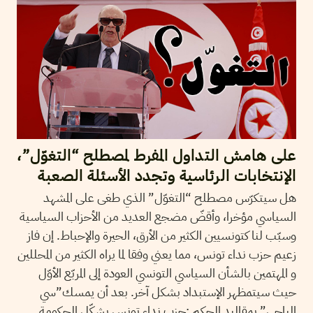
على هامش التداول المفرط لمصطلح “التغوّل”،
الإنتخابات الرئاسية وتجدد الأسئلة الصعبة
هل سيتكرّس مصطلح “التغوّل” الذي طغى على المشهد
السياسي مؤخرا، وأقضّ مضجع العديد من الأحزاب السياسية
وسبّب لنا كتونسيين الكثير من الأرق، الحيرة والإحباط. إن فاز
زعيم حزب نداء تونس، مما يعني وفقا لما يراه الكثير من المحللين
و المهتمين بالشأن السياسي التونسي العودة إلى المربّع الأوّل
حيث سيتمظهر الإستبداد بشكل آخر. بعد أن يمسك”سي
الباجي” بمقاليد الحكم :حزب نداء تونس يشكّل الحكومة.