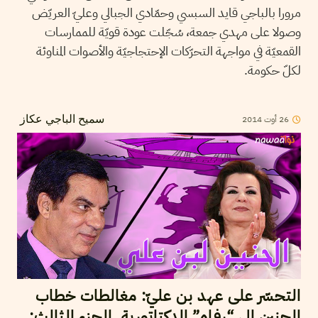
مرورا بالباجي قايد السبسي وحمّادي الجبالي وعليّ العريّض
وصولا على مهدي جمعة، سُجّلت عودة قويّة للممارسات
القمعيّة في مواجهة التحرّكات الإحتجاجيّة والأصوات المناوئة
لكلّ حكومة.
26
أوت
2014
سميح الباجي عكاز
التحسّر على عهد بن عليّ: مغالطات خطاب
الحنين إلى “رفاه” الدكتاتورية. الجزء الثالث: