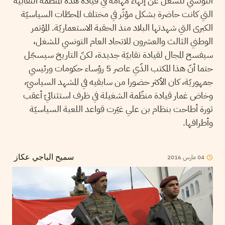
التونسي للشغل عن إنهاء مهامه في قيادة هذه المنظّمة النقابيّة
التي كانت حاضرة بشكل مؤثّر في مختلف المحطّات السياسيّة
الكبرى التي شهدتها البلاد منذ الحقبة الاستعماريّة. المؤتمر
الوطني الثالث والعشرون للاتحاد العام التونسي للشغل،
سيفسح المجال لقيادة نقابيّة جديدة، لكنّ التاريخ سيسجّل
حتما أنّ هذا المكتب الذّي عاصر 5 رؤساء حكومات ورئيسي
جمهوريّة، كان الأكثر حضورا من سابقيه في المشهد السياسيّ،
وخاض غمار قيادة منظّمة الشغيلة في ظرف استثنائيّ أعقب
ثورة أطاحت بنظام بن علي غيّرت قواعد اللعبة السياسيّة
وأطرافها.
04
مارس
2016
سميح الباجي عكاز