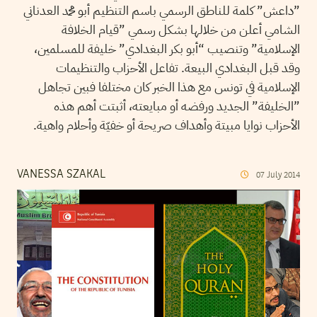
”داعش” كلمة للناطق الرسمي باسم التنظيم أبو محمد العدناني
الشامي أعلن من خلالها بشكل رسمي ”قيام الخلافة
الإسلامية” وتنصيب “أبو بكر البغدادي” خليفة للمسلمين،
وقد قبل البغدادي البيعة. تفاعل الأحزاب والتنظيمات
الإسلامية في تونس مع هذا الخبر كان مختلفا فبين تجاهل
”الخليفة” الجديد ورفضه أو مبايعته، أثبتت أهم هذه
الأحزاب نوايا مبيتة وأهداف صريحة أو خفيّة وأحلام واهية.
VANESSA SZAKAL
07
July
2014