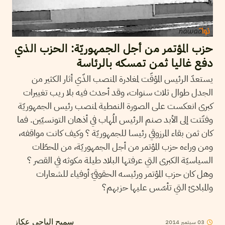
حزب المؤتمر من أجل الجمهوريّة: الحزب الذي
دفع غاليا ثمن تمسكه بالرئاسة
يستعدّ الرئيس المؤقّت لمغادرة المنصب الذّي أثار الكثير من
الجدل طوال ثلاث سنوات، وقد أحدث فيه بلا ريب تغييرات
كبرى انعكست على الصورة النمطية لمنصب رئيس الجمهوريّة
وفتّتت إلى الأبد صنم الرئيس المُهاب في أذهان التونسيّين. فما
كان ثمن بقاء المرزوقي رئيسا للجمهوريّة ؟ وكيف كانت مواقفه،
ومن وراءه حزب المؤتمر من أجل الجمهوريّة، من المحطّات
السياسيّة الكبرى التي عرفتها البلاد طيلة مكوثه في القصر ؟
وهل كان حزب المؤتمر ورئيسه الحقوقيّ أوفياء للشعارات
والمبادئ التي تأسّس عليها حزبهم؟
03
سبتمبر
2014
سميح الباجي عكاز