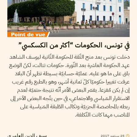
في تونس، الحكومات “أكثر من الكسكسي”
دخلت تونس بعد منح الثّقة للحكومة الثّانية ليوسف الشاهد
عهد الحكومة العاشرة بعد الثّورة. حكومات تتالت، لكنّ الوضع
باق على ما هو عليه. عمليّة حسابيّة بسيطة تظهر أنّ البلاد
عرفت تغييرا حكوميّا كلّ ثمانية أشهر، وهو بالطبع رقم غريب
إن لم يكن مُفزعا. يفسّر البعض الأمر أنّه نتيجة حتميّة لعدم
الاستقرار السّياسي والاجتماعي، في حين يتّجه البعض الآخر إلى
ربطه بالمحاصصة الحزبيّة وتكالب الطّبقة السّياسية على
المناصب مهما كانت التّكلفة.
25
سبتمبر
2017
سيف الدين العامري