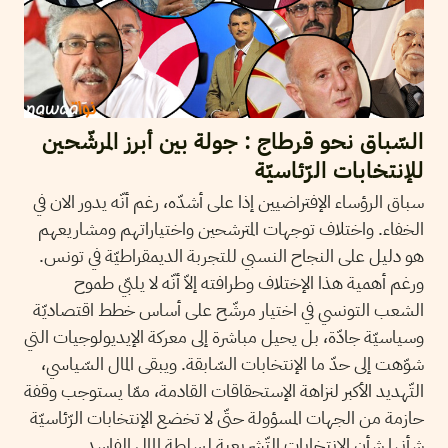
السّباق نحو قرطاج : جولة بين أبرز المرشّحين
للإنتخابات الرّئاسيّة
سباق الرؤساء الإفتراضيين إذا على أشدّه، رغم أنّه يدور الان في
الخفاء. واختلاف توجهات المترشحين واختياراتهم ومشاريعهم
هو دليل على النجاح النسبي للتجربة الديمقراطيّة في تونس.
ورغم أهمية هذا الإختلاف وطرافته إلاّ أنّه لا يلبّي طموح
الشعب التونسي في اختيار مرشّح على أساس خطط اقتصاديّة
وسياسيّة جادّة، بل يحيل مباشرة إلى معركة الإيديولوجيات التي
شوّهت إلى حدّ ما الإنتخابات السّابقة. ويبقى المال السّياسي،
التّهديد الأكبر لنزاهة الإستحقاقات القادمة، ممّا يستوجب وقفة
حازمة من الجهات المسؤولة حتّى لا تخضع الإنتخابات الرّئاسيّة
شأنها شأن الإنتخابات التّشريعية لسلطة المال الفاسد.