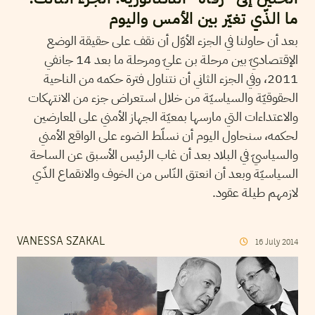
ما الذّي تغيّر بين الأمس واليوم
بعد أن حاولنا في الجزء الأوّل أن نقف على حقيقة الوضع
الإقتصاديّ بين مرحلة بن عليّ ومرحلة ما بعد 14 جانفي
2011، وفي الجزء الثاني أن نتناول فترة حكمه من الناحية
الحقوقيّة والسياسيّة من خلال استعراض جزء من الانتهكات
والاعتداءات التي مارسها بمعيّة الجهاز الأمني على المعارضين
لحكمه، سنحاول اليوم أن نسلّط الضوء على الواقع الأمني
والسياسيّ في البلاد بعد أن غاب الرئيس الأسبق عن الساحة
السياسيّة وبعد أن انعتق النّاس من الخوف والانقماع الذّي
لازمهم طيلة عقود.
VANESSA SZAKAL
16
July
2014