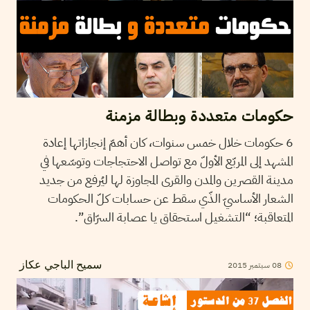
حكومات متعددة وبطالة مزمنة
6 حكومات خلال خمس سنوات، كان أهمّ إنجازاتها إعادة
المشهد إلى المربّع الأولّ مع تواصل الاحتجاجات وتوسّعها في
مدينة القصرين والمدن والقرى المجاوزة لها ليُرفع من جديد
الشعار الأساسيّ الذّي سقط عن حسابات كلّ الحكومات
المتعاقبة؛ “التشغيل استحقاق يا عصابة السرّاق”.
08
سبتمبر
2015
سميح الباجي عكاز