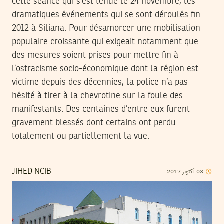
cette séance qui s’est tenue le 24 novembre, les
dramatiques événements qui se sont déroulés fin
2012 à Siliana. Pour désamorcer une mobilisation
populaire croissante qui exigeait notamment que
des mesures soient prises pour mettre fin à
l’ostracisme socio-économique dont la région est
victime depuis des décennies, la police n’a pas
hésité à tirer à la chevrotine sur la foule des
manifestants. Des centaines d’entre eux furent
gravement blessés dont certains ont perdu
totalement ou partiellement la vue.
03
أكتوبر
2017
JIHED NCIB