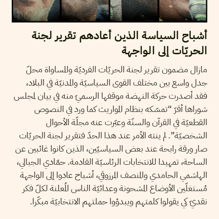
أشباح السياسة الذين أعادهم تقرير لجنة
الحريّات إلى الواجهة
مازال مضمون تقرير لجنة الحريّات الفرديّة والمساواة محلّ
جدل واسع بين مختلف القوى السياسيّة والمدنيّة في البلاد،
فقد أصدرت حركة النهضة موقفها الرسميّ منه في بيان لمجلس
شوراها أقرّ “تمسّكه بنظام المواريث كما ورد في النصوص
القطعيّة في القرآن والسنّة وعبّرت عنه مجلّة الأحوال
الشخصيّة”. لم ينته الأمر عند هذا الحدّ فتقرير لجنة الحريّات
صار ورقة رابحة عند بعض السياسيّين، الذين كانوا غائبين عن
الساحة، تمهيدا للانتخابات الرئاسيّة القادمة. حمّادي الجبالي،
الهاشمي الحامدي والمنصف المرزوقي، أشباح عادوا إلى الواجهة
مُستغلّين الأوضاع المشحونة وعدائيّة الناس المُعلنة لكلّ فكر
نقديّ كي يقولوا كلمتهم ويبدؤوا حملتهم الانتخابيّة مبكّرا.