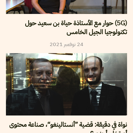
(5G) حوار مع الأستاذة حياة بن سعيد حول
تكنولوجيا الجيل الخامس
2021
نوفمبر
24
نواة في دقيقة: قضية ”أنستالينغو“، صناعة محتوى