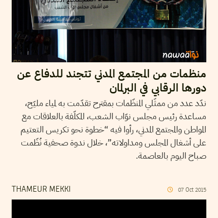
منظمات من المجتمع المدني تتجند للدفاع عن
دورها الرقابي في البرلمان
ندّد عدد من ممثّلي المنظّمات بمقترح تقدّمت به لمياء مليّح،
مساعدة رئيس مجلس نوّاب الشعب، المكلّفة بالعلاقات مع
المواطن والمجتمع المدني، رأوا فيه “خطوة نحو تكريس التعتيم
على أشغال المجلس ومداولاته”، خلال ندوة صحفية نُظّمت
صباح اليوم بالعاصمة.
THAMEUR MEKKI
07
Oct
2015