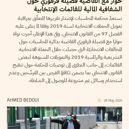
حوار مع القاضية فضيلة قرقوري حول
الشفافية المالية للقائمات الإنتخابية
تستعدّ محكمة المحاسبات لإصدار تقريرها المتعلّق بمراقبة
تمويل الحملات الانتخابية لسنة 2019 وفقا لما ينصّ عليه
الفصل 97 من القانون الانتخابي. وفي هذا الإطار، أجرت نواة
حوارا مع فضيلة قرقوري القاضية بدائرة المحاسبات حول
المخالفات الانتخابيّة التي حصلت خلال الحملة الانتخابية
التشريعية والرئاسية 2019 والتمويلات المشبوهة لبعض
القائمات، إلى جانب التطرّق إلى توصيات المحكمة حول تنقيح
القانون الانتخابي بما يضمن تكافؤ الفرص بين المترشّحين وعدم
استخدام وسائل غير مشروعة للوصول إلى السّلطة.
AHMED BEDOUI
05
May
2020