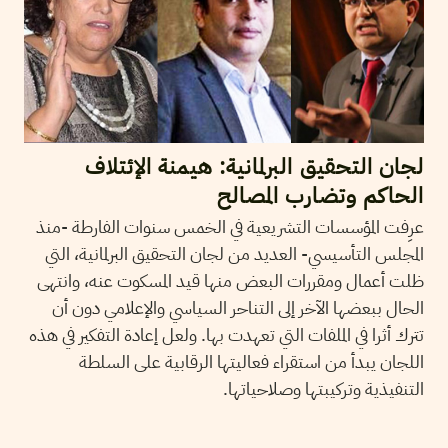
لجان التحقيق البرلمانية: هيمنة الإئتلاف
الحاكم وتضارب المصالح
عرِفت المؤسسات التشريعية في الخمس سنوات الفارطة -منذ
المجلس التأسيسي- العديد من لجان التحقيق البرلمانية، التي
ظلت أعمال ومقررات البعض منها قيد المسكوت عنه، وانتهى
الحال ببعضها الآخر إلى التناحر السياسي والإعلامي دون أن
تترك أثرا في الملفات التي تعهدت بها. ولعل إعادة التفكير في هذه
اللجان يبدأ من استقراء فعاليتها الرقابية على السلطة
التنفيذية وتركيبتها وصلاحياتها.