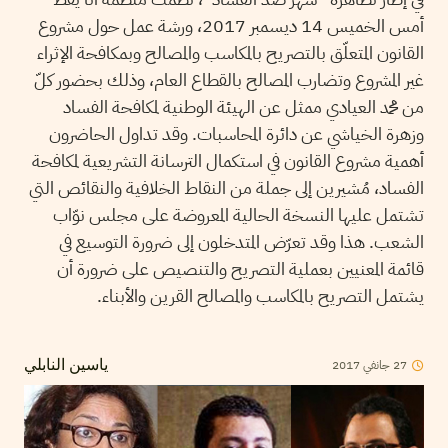
أمس الخميس 14 ديسمبر 2017، ورشة عمل حول مشروع
القانون المتعلّق بالتصريح بالمكاسب والمصالح وبمكافحة الإثراء
غير المشروع وتضارب المصالح بالقطاع العام، وذلك بحضور كلّ
من محمد العيادي ممثل عن الهيئة الوطنية لمكافحة الفساد
وزهرة الخياشي عن دائرة المحاسبات. وقد تداول الحاضرون
أهمية مشروع القانون في استكمال الترسانة التشريعية لمكافحة
الفساد، مُشيرين إلى جملة من النقاط الخلافية والنقائص التي
تشتمل عليها النسخة الحالية المعروضة على مجلس نوّاب
الشعب. هذا وقد تعرّض المتدخلون إلى ضرورة التوسيع في
قائمة المعنيين بعملية التصريح والتنصيص على ضرورة أن
يشتمل التصريح بالمكاسب والمصالح القرين والأبناء.
2017
جانفي
27
ياسين النابلي