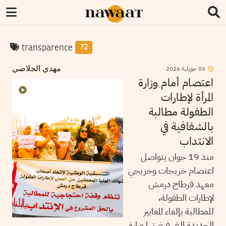
transparence
72
2026
جويلية
03
مهدي الجلاصي
اعتصام أمام وزارة
المرأة لإطارات
الطفولة مطالبة
بالشفافية في
الانتداب
منذ 19 جوان يتواصل
اعتصام خريجات وخريجي
معهد قرطاج درمش
لإطارات الطفولة،
للمطالبة بإلغاء المعايير
الجديدة التي فرضتها وزارة