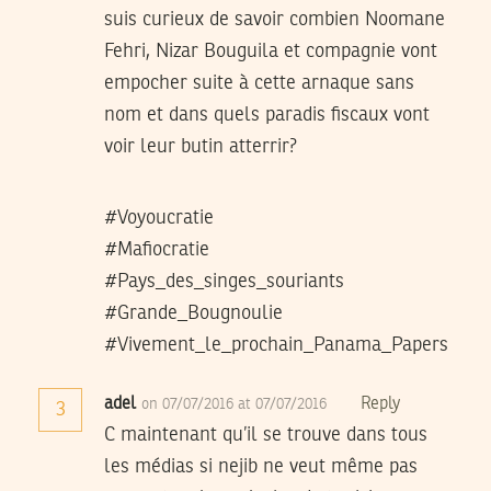
suis curieux de savoir combien Noomane
Fehri, Nizar Bouguila et compagnie vont
empocher suite à cette arnaque sans
nom et dans quels paradis fiscaux vont
voir leur butin atterrir?
#Voyoucratie
#Mafiocratie
#Pays_des_singes_souriants
#Grande_Bougnoulie
#Vivement_le_prochain_Panama_Papers
adel
Reply
on 07/07/2016 at 07/07/2016
3
C maintenant qu’il se trouve dans tous
les médias si nejib ne veut même pas