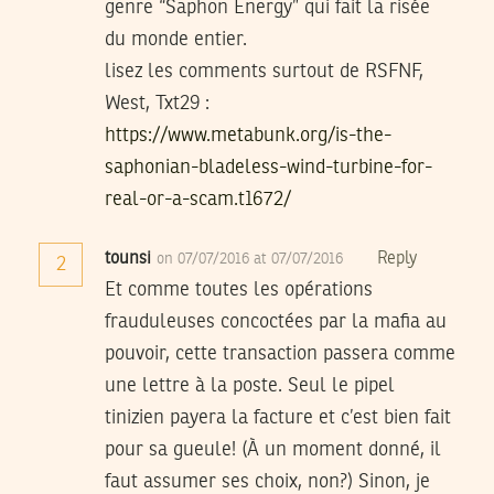
genre “Saphon Energy” qui fait la risée
du monde entier.
lisez les comments surtout de RSFNF,
West, Txt29 :
https://www.metabunk.org/is-the-
saphonian-bladeless-wind-turbine-for-
real-or-a-scam.t1672/
tounsi
Reply
on 07/07/2016 at 07/07/2016
2
Et comme toutes les opérations
frauduleuses concoctées par la mafia au
pouvoir, cette transaction passera comme
une lettre à la poste. Seul le pipel
tinizien payera la facture et c’est bien fait
pour sa gueule! (À un moment donné, il
faut assumer ses choix, non?) Sinon, je