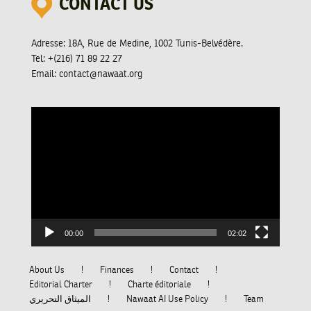
CONTACT US
Adresse:
18A, Rue de Medine, 1002 Tunis-Belvédère.
Tel:
+(216) 71 89 22 27
Email:
contact@nawaat.org
Video
Player
00:00
02:02
About Us
Finances
Contact
Editorial Charter
Charte éditoriale
الميثاق التحريري
Nawaat AI Use Policy
Team