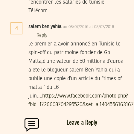
rencontrer les salaries de tunisie
Télécom
salem ben yahia
on 08/07/2016 at 08/07/2016
4
Reply
le premier a avoir annoncé en Tunisie le
spin-off du patrimoine foncier de Go
Malta,d’une valeur de 50 millions d’euros
a ete le blogueur salem Ben Yahia qui a
publie une copie d’un article du “times of
malta ” du 16
juin….
https://www.facebook.com/photo.php?
fbid=1726608704295520&set=a.1404556163167
Leave a Reply