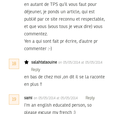
en autant de TPS qu’il vous faut pour
déjeuner, je ponds un article, qui est
publié par ce site reconnu et respectable,
et que vous (vous tous je veux dire) vous
commentez.
Yen a qui sont fait pr écrire, d’autre pr
commenter :-)
salahtataouine
on 05/05/2014 at 05/05/2014
18
Reply
en bas de chez moi ,on dit il se la raconte
en plus !!
sami
Reply
on 05/05/2014 at 05/05/2014
19
I’m an english educated person, so
please excuse my french :)