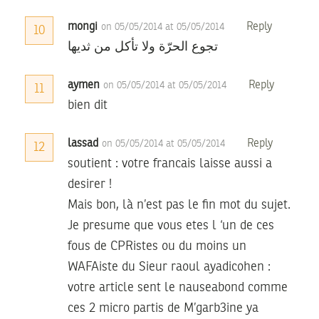
mongi
Reply
on 05/05/2014 at 05/05/2014
10
تجوع الحرّة ولا تأكل من ثديها
aymen
Reply
on 05/05/2014 at 05/05/2014
11
bien dit
lassad
Reply
on 05/05/2014 at 05/05/2014
12
soutient : votre francais laisse aussi a
desirer !
Mais bon, là n’est pas le fin mot du sujet.
Je presume que vous etes l ‘un de ces
fous de CPRistes ou du moins un
WAFAiste du Sieur raoul ayadicohen :
votre article sent le nauseabond comme
ces 2 micro partis de M’garb3ine ya