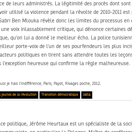
ce de leurs administrés. La légitimité des procès dont sont 
ir utilisé la violence pendant la révolte de 2010-2011 est posée. L٤a
Sabri Ben Mlouka révèle donc les limites du processus en 
re une voix inlassablement critique, qui dénonce certaines dé
que, qu’on lui a donné le meilleur écho. La police tunisie
lleur porte-voix de l’un de ses pourfendeurs les plus incisi
acteurs politiques en tirent sans attendre toutes les leçons
as l’exception heureuse qui confirme la règle malheureuse.
oi je hais l’indifférence, Paris, Payot, Rivages poche, 2012.
 jeunes de la révolution
Transition démocratique
zatla
ce politique, Jérôme Heurtaux est un spécialiste de la so