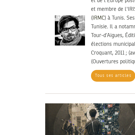
et de l'Europe pos
et membre de l'IRI
(
IRMC
) à Tunis. Se
Tunisie. Il a notam
Tour-d’Aigues, Édit
élections municipa
Croquant, 2011 ; (
(Ouvertures politiq
Tous ses articles