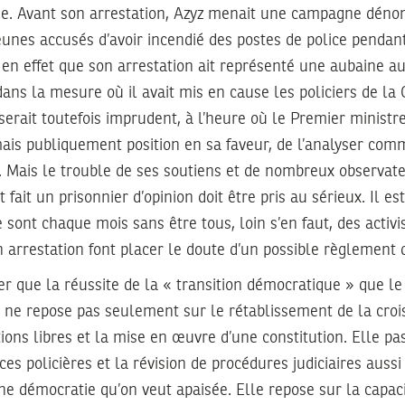
e. Avant son arrestation, Azyz menait une campagne déno
jeunes accusés d’avoir incendié des postes de police pendant 
 en effet que son arrestation ait représenté une aubaine au
, dans la mesure où il avait mis en cause les policiers de l
Il serait toutefois imprudent, à l’heure où le Premier minis
ais publiquement position en sa faveur, de l’analyser com
. Mais le trouble de ses soutiens et de nombreux observate
t fait un prisonnier d’opinion doit être pris au sérieux. Il
 sont chaque mois sans être tous, loin s’en faut, des activis
n arrestation font placer le doute d’un possible règlement
er que la réussite de la « transition démocratique » que 
 ne repose pas seulement sur le rétablissement de la croi
tions libres et la mise en œuvre d’une constitution. Elle pa
ces policières et la révision de procédures judiciaires aussi
ne démocratie qu’on veut apaisée. Elle repose sur la capa