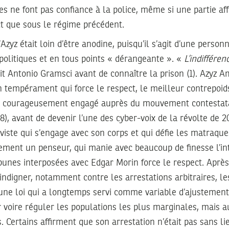
s ne font pas confiance à la police, même si une partie aff
ct que sous le régime précédent.
d’Azyz était loin d’être anodine, puisqu’il s’agit d’une person
politiques et en tous points « dérangeante ». «
L’indifféren
it Antonio Gramsci avant de connaître la prison (1). Azyz A
un tempérament qui force le respect, le meilleur contrepoids 
est courageusement engagé auprès du mouvement contestata
8), avant de devenir l’une des cyber-voix de la révolte de 2
iviste qui s’engage avec son corps et qui défie les matraques
lement un penseur, qui manie avec beaucoup de finesse l’inte
bunes interposées avec Edgar Morin force le respect. Aprè
s’indigner, notamment contre les arrestations arbitraires, le
 une loi qui a longtemps servi comme variable d’ajustemen
 voire réguler les populations les plus marginales, mais a
s. Certains affirment que son arrestation n’était pas sans l