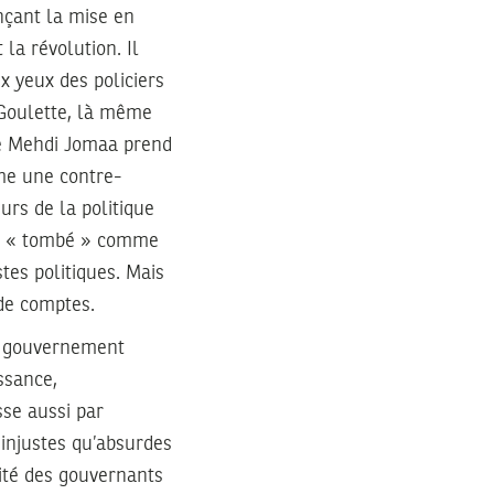
nçant la mise en
la révolution. Il
x yeux des policiers
a Goulette, là même
tre Mehdi Jomaa prend
me une contre-
urs de la politique
 est « tombé » comme
tes politiques. Mais
 de comptes.
le gouvernement
ssance,
sse aussi par
 injustes qu’absurdes
cité des gouvernants