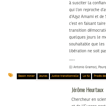
à susciter la confian
qui l’on reproche d’avo
d’Azyz Amami et de 
c’est en faisant tai
transition démocrati
quelques jours le mei
souhaitable que les 
libération ne soit p
—-
(1) Antonio Gramsci, Pourqu
Bassin minier
Jeunes
Justice transitionnelle
Loi 52
Procès des
Jérôme Heurtaux
Chercheur en scien