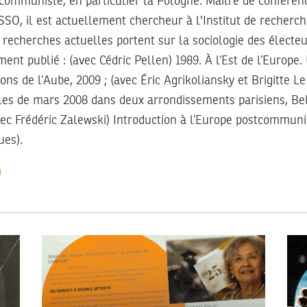
tcommuniste, en particulier la Pologne. Maître de conféren
SSO, il est actuellement chercheur à l'Institut de recher
s recherches actuelles portent sur la sociologie des électeu
ment publié : (avec Cédric Pellen) 1989. À l’Est de l’Europ
ions de l’Aube, 2009 ; (avec Éric Agrikoliansky et Brigitte 
les de mars 2008 dans deux arrondissements parisiens, B
avec Frédéric Zalewski) Introduction à l’Europe postcommuni
ues).