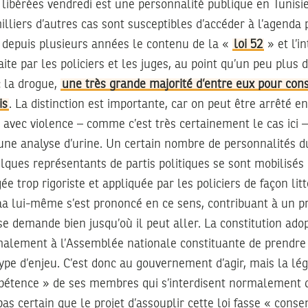
libérées vendredi est une personnalité publique en Tunisie 
lliers d’autres cas sont susceptibles d’accéder à l’agenda
 depuis plusieurs années le contenu de la «
loi 52
» et l’i
faite par les policiers et les juges, au point qu’un peu plus 
c la drogue,
une très grande majorité d’entre eux pour co
is
. La distinction est importante, car on peut être arrêté e
 avec violence – comme c’est très certainement le cas ici 
une analyse d’urine. Un certain nombre de personnalités d
lques représentants de partis politiques se sont mobilisés
ugée trop rigoriste et appliquée par les policiers de façon li
a lui-même s’est prononcé en ce sens, contribuant à un p
 se demande bien jusqu’où il peut aller. La constitution ado
malement à l’Assemblée nationale constituante de prendre l’
type d’enjeu. C’est donc au gouvernement d’agir, mais la légi
pétence » de ses membres qui s’interdisent normalement de
t pas certain que le projet d’assouplir cette loi fasse « cons