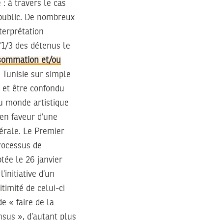
: à travers le cas
 public. De nombreux
nterprétation
d’1/3 des détenus le
nsommation et/ou
n Tunisie sur simple
– et être confondu
u monde artistique
 en faveur d’une
ttérale. Le Premier
rocessus de
ptée le 26 janvier
initiative d’un
timité de celui-ci
 « faire de la
ensus », d’autant plus