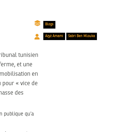
Blogs
Azyz Amami
Sabri Ben Mlouka
ribunal tunisien
 ferme, et une
 mobilisation en
u pour « vice de
 masse des
on publique qu’a