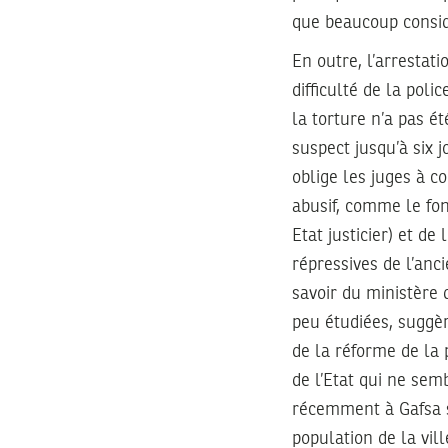
que beaucoup consid
En outre, l’arrestati
difficulté de la pol
la torture n’a pas é
suspect jusqu’à six 
oblige les juges à c
abusif, comme le fon
Etat justicier) et de
répressives de l’anc
savoir du ministère d
peu étudiées, suggèr
de la réforme de la 
de l’Etat qui ne sem
récemment à Gafsa so
population de la vil