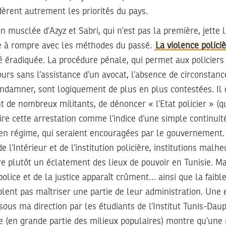
èrent autrement les priorités du pays.
on musclée d’Azyz et Sabri, qui n’est pas la première, jette 
ice à rompre avec les méthodes du passé.
La violence polici
té éradiquée. La procédure pénale, qui permet aux policiers
jours sans l’assistance d’un avocat, l’absence de circonstan
ondamner, sont logiquement de plus en plus contestées. Il 
t de nombreux militants, de dénoncer « l’Etat policier » (qu
 lire cette arrestation comme l’indice d’une simple continui
ien régime, qui seraient encouragées par le gouvernement.
e l’Intérieur et de l’institution policière, institutions mal
e plutôt un éclatement des lieux de pouvoir en Tunisie. Ma
police et de la justice apparaît crûment… ainsi que la faibl
blent pas maîtriser une partie de leur administration. Une
us ma direction par les étudiants de l’Institut Tunis-Dau
le (en grande partie des milieux populaires) montre qu’une 