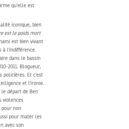
irme qu’elle est
nalité iconique, bien
ce est le poids mort
mami est bien vivant
à l’indifférence.
ire dans le bassin
010-2011. Blogueur,
 policières. Et c’est
lligence et l’ironie.
s le départ de Ben
s violences
t pour non
ussi pour mater les
ien avec son