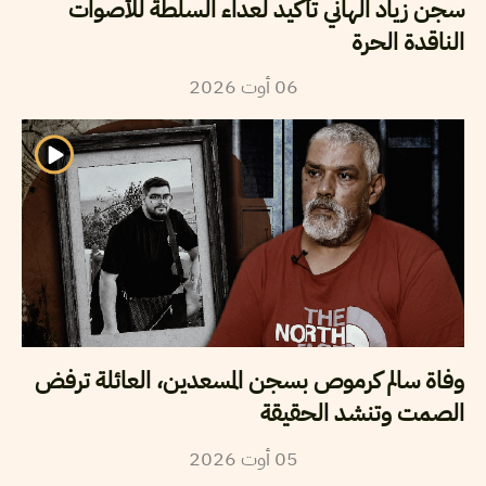
سجن زياد الهاني تأكيد لعداء السلطة للأصوات
الناقدة الحرة
2026
أوت
06
وفاة سالم كرموص بسجن المسعدين، العائلة ترفض
الصمت وتنشد الحقيقة
2026
أوت
05