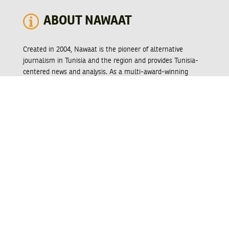
ABOUT NAWAAT
Created in 2004, Nawaat is the pioneer of alternative
journalism in Tunisia and the region and provides Tunisia-
centered news and analysis. As a multi-award-winning
online media and print magazine, Nawaat established itself
as trusted provider of coverage specialized in topical news,
particularly focusing on democracy, transparency,
accountability, justice, civil liberties and rights. With a
healthy and qualitative video production, our media is
distinguished by its audacity, its independence, its
innovation and its alternative accounts of Tunisia’s current
affairs. In recent years, Nawaat has begun producing
highquality video productions unmatched by most other
independent media actors in Tunisia or the region. In
January 2020 Nawaat lunched its quarterly Print Magazine,
and, in mid 2020, Nawaat has increased its efforts to further
develop its multimedia platform through collaborations with