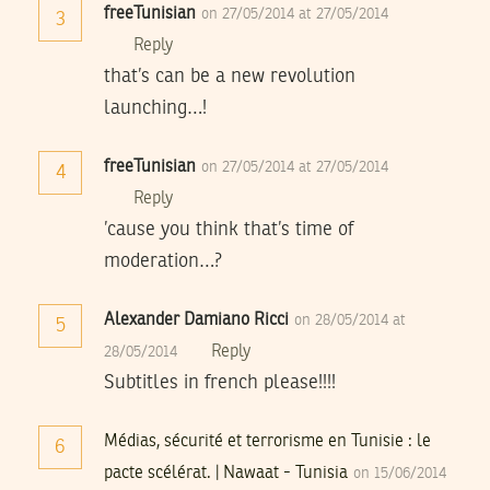
freeTunisian
on 27/05/2014 at 27/05/2014
3
Reply
that’s can be a new revolution
launching…!
freeTunisian
on 27/05/2014 at 27/05/2014
4
Reply
’cause you think that’s time of
moderation…?
Alexander Damiano Ricci
on 28/05/2014 at
5
Reply
28/05/2014
Subtitles in french please!!!!
Médias, sécurité et terrorisme en Tunisie : le
6
pacte scélérat. | Nawaat - Tunisia
on 15/06/2014