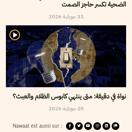
الضحية تكسر حاجز الصمت
2026
جويلية
31
نواة في دقيقة: متى ينتهي كابوس الظلام والعبث؟
2026
جويلية
20
Nawaat est aussi sur :