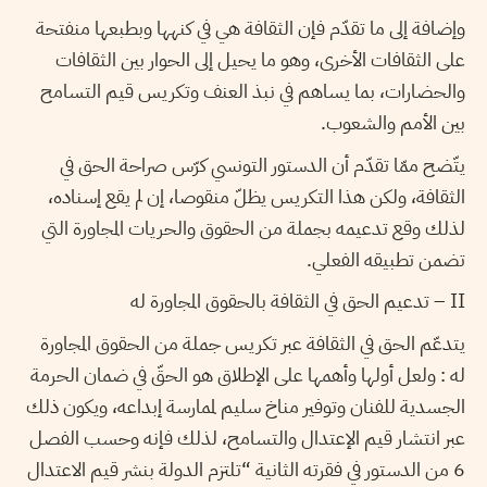
وإضافة إلى ما تقدّم فإن الثقافة هي في كنهها وبطبعها منفتحة
على الثقافات الأخرى، وهو ما يحيل إلى الحوار بين الثقافات
والحضارات، بما يساهم في نبذ العنف وتكريس قيم التسامح
بين الأمم والشعوب.
يتّضح ممّا تقدّم أن الدستور التونسي كرّس صراحة الحق في
الثقافة، ولكن هذا التكريس يظلّ منقوصا، إن لم يقع إسناده،
لذلك وقع تدعيمه بجملة من الحقوق والحريات المجاورة التي
تضمن تطبيقه الفعلي.
II – تدعيم الحق في الثقافة بالحقوق المجاورة له
يتدعّم الحق في الثقافة عبر تكريس جملة من الحقوق المجاورة
له : ولعل أولها وأهمها على الإطلاق هو الحقّ في ضمان الحرمة
الجسدية للفنان وتوفير مناخ سليم لممارسة إبداعه، ويكون ذلك
عبر انتشار قيم الإعتدال والتسامح، لذلك فإنه وحسب الفصل
6 من الدستور في فقرته الثانية “تلتزم الدولة بنشر قيم الاعتدال