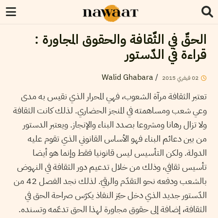
الحقّ في الثّقافة والحقوق المجاورة :
قراءة في الدّستور
Walid Ghabara
/
02
فيفري
2015
تعتبر الثقافة مرآة الشعوب، فهي المحرار الذي نقيس به مدى
وعي شعب ومساهمته في المنجز الحضاري. لذلك كانت الثقافة
ولا تزال رهانا ومشروعا بصدد البناء والإنجاز. ويعتبر الدستور
من بين دعائم البناء فهو الأساس القانوني الذي تقوم عليه
الدولة. ولكن التأسيس ليس قانونيا فقط وإنما هو أيضا
تأسيس ثقافي، وذلك من خلال تدعيم دور الثقافة في النهوض
بالشعب ودفعه نحو التقدّم والرقيّ. لذلك نجد الفصل 42 من
الدّستور جديد الذي دخل حيّز النفاذ يكرّس صراحة الحق في
الثقافة، إضافة إلى حقوق مجاورة لهذا الحق تدعّمه وتسنده.