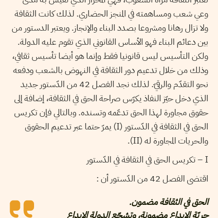
وعي شعب ومساهمته في المنجز الحضاري. لذلك كانت الثقافة
ولا تزال رهانا ومشروعا بصدد البناء والإنجاز. ويعتبر الدستور من
بين دعائم البناء فهو الأساس القانوني الذي تقوم عليه الدولة.
ولكن التأسيس ليس قانونيا فقط وإنما هو أيضا تأسيس ثقافي،
وذلك من خلال تدعيم دور الثقافة في النهوض بالشعب ودفعه
نحو التقدّم والرقيّ. لذلك نجد الفصل 42 من الدّستور جديد
الذي دخل حيّز النفاذ يكرّس صراحة الحق في الثقافة، إضافة إلى
حقوق مجاورة لهذا الحق تدعّمه وتسنده. وبالتالي فإن تكريس
الحق في الثقافة في الدّستور (I) يمرّ حتما عبر تدعيم الحقوق
والحريات المجاورة له (II).
I – تكريس الحق في الثقافة في الدّستور
اقتضى الفصل 42 من الدّستور أن :
الحق في الثقافة مضمون.
حريّة الإبداع مضمونة، وتشجّع الدولة الإبداع