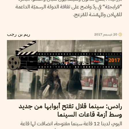
”فرايجيّة“ في ردّ واضح على ثقافة الدولة الرسميّة الداعمة
للمُهادن والمهمّشة للمُزعج.
2017
ديسمبر
20
ريم بن رجب
رادس: سينما قلال تفتح أبوابها من جديد
وسط أزمة قاعات السينما
اليوم، لدينا 12 قاعة سينما مفتوحة، انضافت لها قاعة