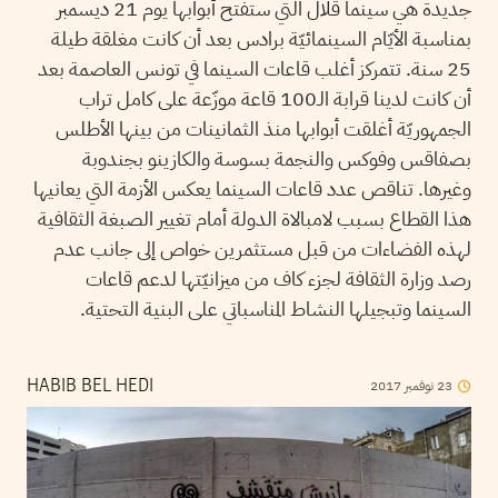
جديدة هي سينما قلال التي ستفتح أبوابها يوم 21 ديسمبر
بمناسبة الأيّام السينمائيّة برادس بعد أن كانت مغلقة طيلة
25 سنة. تتمركز أغلب قاعات السينما في تونس العاصمة بعد
أن كانت لدينا قرابة الـ100 قاعة موزّعة على كامل تراب
الجمهوريّة أغلقت أبوابها منذ الثمانينات من بينها الأطلس
بصفاقس وفوكس والنجمة بسوسة والكازينو بجندوبة
وغيرها. تناقص عدد قاعات السينما يعكس الأزمة التي يعانيها
هذا القطاع بسبب لامبالاة الدولة أمام تغيير الصبغة الثقافية
لهذه الفضاءات من قبل مستثمرين خواص إلى جانب عدم
رصد وزارة الثقافة لجزء كاف من ميزانيّتها لدعم قاعات
السينما وتبجيلها النشاط المناسباتي على البنية التحتية.
2017
نوفمبر
23
HABIB BEL HEDI