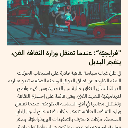
”فرايجيّة“: عندما تعتقل وزارة الثقافة الفن،
ينفجر البديل
في ظلّ غياب سياسة ثقافية قادرة على استيعاب الحركات
الفنيّة الخارجة عن نطاق الدوائر الرسميّة الضيّقة، تبدو مقاربة
الدولة للشأن الثقافيّ خالية من التجديد ومن فهم واضح
لديناميكيّة المشهد الفنيّ، وهي قائمة على إخضاع الثقافة
وتشكيل معانيها في أفق السياسة الحكوميّة. عندما تعتقل
وزارة الثقافة، الثقافة، تتفجّر حركات فنيّة خارج أسوار المباني
الضخمة، حركات لا تعترف بالتعقيدات البيروقراطيّة. بصفر
ميزانية، اجتمع فنانون وسينمائيّون شبان وأطلقوا مبادرة