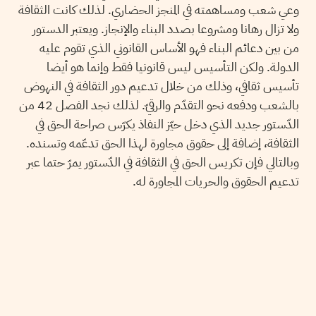
وعي شعب ومساهمته في المنجز الحضاري. لذلك كانت الثقافة
ولا تزال رهانا ومشروعا بصدد البناء والإنجاز. ويعتبر الدستور
من بين دعائم البناء فهو الأساس القانوني الذي تقوم عليه
الدولة. ولكن التأسيس ليس قانونيا فقط وإنما هو أيضا
تأسيس ثقافي، وذلك من خلال تدعيم دور الثقافة في النهوض
بالشعب ودفعه نحو التقدّم والرقيّ. لذلك نجد الفصل 42 من
الدّستور جديد الذي دخل حيّز النفاذ يكرّس صراحة الحق في
الثقافة، إضافة إلى حقوق مجاورة لهذا الحق تدعّمه وتسنده.
وبالتالي فإن تكريس الحق في الثقافة في الدّستور يمرّ حتما عبر
تدعيم الحقوق والحريات المجاورة له.