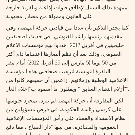
ممهدة بذلك السبيل لإطلاق قنوات إذاعية وتلفزية خارجة
على القانون وممولة من مصادر مجهولة.
كما يجدر التذكير بأن عددا من قياديي حركة النهضة، وفي
مقدمتهم رئيسها راشد الغنوشي، في حديث لصحيفتين
خليجيتين في أفريل 2012، هددوا ببيع مؤسسات الاعلام
العمومي، وذلك بعد أن نظم أنصارها اعتصاما دام أكثر
من 50 يوما (5 مارس إلى 25 أفريل 2012) أمام مقر
التلفزة التونسية لترهيب صحافيي هذه المؤسسة
الاعلامية الوطنية وزملائهم، زاعمين أن جميعهم كانوا من
“أزلام النظام السابق ” ويمثلون ما أسموه ب”إعلام العار”.
لكن المفارقة أن حركة النهضة لم تترد، بمجرد جلوسها
على كرسي رئاسة الحكومة، في فرض مسؤولين من
نظام الاستبداد والفساد على رأس المؤسسات الإعلامية
العمومية والمصادرة، من بينها “دار الصباح”، مما دفع