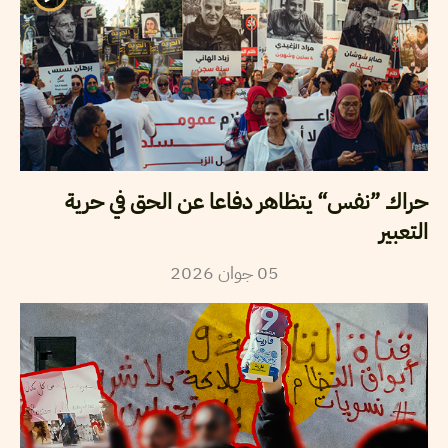
حراك ”نفس“ يتظاهر دفاعا عن الحق في حرية
التعبير
2026
جوان
05