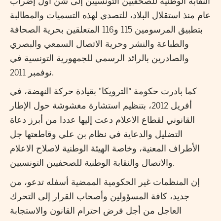
النقابة الوطنية للصحفيين التونسيين إلى شن أول إضراب
عام منذ استقلال البلاد، للتصدي لهذه التسميات والمطالبة
بتطبيق المرسومين 115 و116 المتعلقين بحرية الصحافة
والطباعة والنشر وحرية الاتصال السمعي والبصري
والصادرين بالرائد الرسمي للجمهورية التونسية في
نوفمبر 2011.
كما بادرت حكومة “الترويكا” بقيادة حركة النهضة، في
أفريل 2012، بتنظيم استشارة مغشوشة حول الإطار
القانوني لقطاع الاعلام دعت إليها عددا من أبرز دعاة
التضليل والدعاية في نظام بن علي وقاطعتها جل
الأطراف المعنية، وخاصة الهيئة الوطنية لاصلاح الاعلام
والاتصال والنقابة الوطنية للصحفيين التونسيين.
إن المنظمات غير الحكومية الممضية أسفله تدعو، من
جديد، كافة المسؤولين وأصحاب القرار إلى التحرك
العاجل من أجل فرض احترام القانون والاستجابة