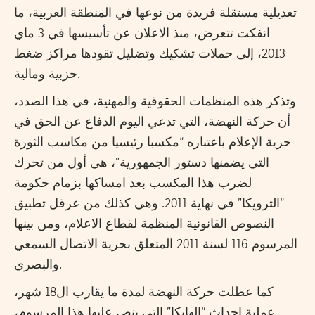
تعديلية مستقلة فريدة من نوعها في المنطقة العربية، ما
انفكت تتعرض، منذ الاعلان عن تأسيسها في 3 ماي
2013، إلى حملات تشكيك وتضليل تقودها مراكز ضغط
حزبية ومالية.
وتذكر هذه المنظمات الحقوقية والمهنية، في هذا الصدد،
أن حركة النهضة، التي تدعي اليوم الدفاع عن الحق في
حرية الإعلام باعتباره “مكسبا رئيسيا من مكاسب الثورة
التي يضمنها دستور الجمهورية”، هي أول من تحرك
لضرب هذا المكسب بعد امساكها بزمام حكومة
“الترويكا” في نهاية 2011. وهي كذلك من عرقل تطبيق
النصوص القانونية المنظمة لقطاع الاعلام، ومن بينها
المرسوم 116 لسنة 2011 المتعلق بحرية الاتصال السمعي
والبصري.
كما عطلت حركة النهضة لمدة ما يقارب ال18 شهر،
عملية احداث “الهايكا” التي ينص عليها هذا المرسوم،