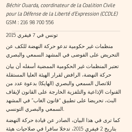
Béchir Ouarda, coordinateur de la Coalition Civile
pour la Défense de la Liberté d’Expression (CCDLE)
GSM : 216 98 700 556
تونس في 7 فيفري 2015
منظمات غير حكومية تدعو حركة النهضة للكف عن
التحريض على الفوضى في المشهد السمعي والبصري
تعتبر المنظمات غير الحكومية الممضية أسفله أن بيان
حركة النهضة، الرافض لقرار الهيئة العليا المستقلة
للاتصال السمعي والبصري (الهايكا) بدعوة عدد من
القنوات الإذاعية والتلفزية الخارجة على القانون لإيقاف
البث، تحريضا على تطبيق “قانون الغاب” في المشهد
السمعي والبصري التونسي.
كما ترى في هذا البيان، الصادر عن قيادة حركة النهضة
بتاريخ 2 فيفري 2015، تدخلا سافرا في صلاحيات هيئة