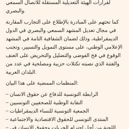
لقرارات الهيئة التعديلية المستقلة للاتصال السمعي
والبصري.
كما تحثهم على المبادرة بالإطلاع على التجارب المقارنة
في مجال تعديل المشهد السمعي والبصري في الدول
الديمقراطية، وذلك لضمان الشفافية التامة في المشهد
الإعلامي الوطني، على مستوى التمويل والتسيير، وتجنب
الوقوع في فخ الفوضى والتضليل والتحريض على العنف
والفتنة الذي نصبته تكتلات حزبية ومصلحية في عدد من
البلدان العربية.
المنظمات الممضية على هذا البيان:
– الرابطة التونسية للدفاع عن حقوق الانسان
– النقابة الوطنية للصحفيين التونسيين
– الجمعية التونسية للنساء الديمقراطيات
– المنتدى التونسي للحقوق الاقتصادية والاجتماعية
– اللجنة من أجل احترام الحريات وحقوق الانسان في